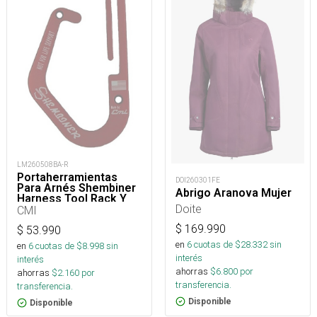
LM260508BA-R
Portaherramientas
DOI260301FE
Para Arnés Shembiner
Abrigo Aranova Mujer
Harness Tool Rack Y
Doite
Arborismo
CMI
$
169.990
$
53.990
en
6
cuotas de $
28.332
sin
en
6
cuotas de $
8.998
sin
interés
interés
ahorras
$
6.800
por
ahorras
$
2.160
por
transferencia.
transferencia.
Disponible
Disponible