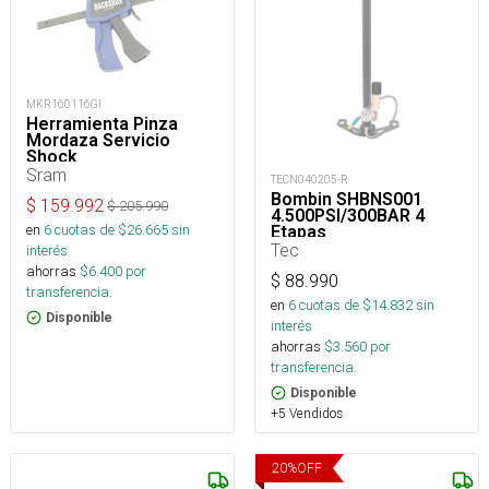
MKR160116GI
Herramienta Pinza
Mordaza Servicio
Shock
Sram
TECN040205-R
Bombin SHBNS001
$
159.992
$
205.990
4.500PSI/300BAR 4
en
6
cuotas de $
26.665
sin
Etapas
Tec
interés
ahorras
$
6.400
por
$
88.990
transferencia.
en
6
cuotas de $
14.832
sin
Disponible
interés
ahorras
$
3.560
por
transferencia.
Disponible
+5 Vendidos
20
%
OFF