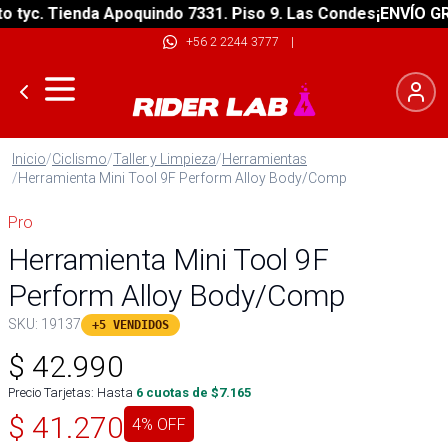
yc. Tienda Apoquindo 7331. Piso 9. Las Condes
¡ENVÍO GRATI
+56 2 2244 3777
|
Inicio
/
Ciclismo
/
Taller y Limpieza
/
Herramientas
/
Herramienta Mini Tool 9F Perform Alloy Body/Comp
Pro
Herramienta Mini Tool 9F
Perform Alloy Body/Comp
SKU:
19137
+5 VENDIDOS
$
42.990
Precio Tarjetas: Hasta
6
cuotas de $
7.165
$
41.270
4
% OFF