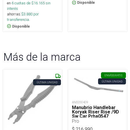
en
6
cuotas de $
16.165
sin
Disponible
interés
ahorras
$
3.880
por
transferencia.
Disponible
Más de la marca
ENVÍO
GRATIS
ÚLTIMA UNIDAD
ÚLTIMA UNIDAD
AND200409
Manubrio Handlebar
Koryak Riser Rise /9D
Sw Car Prha0547
Pro
$
216.990