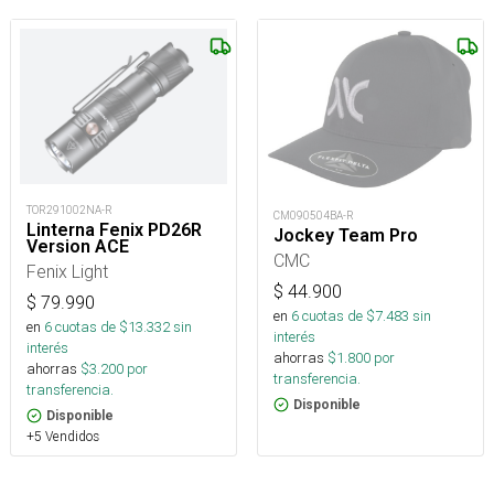
TOR291002NA-R
CM090504BA-R
Linterna Fenix PD26R
Jockey Team Pro
Version ACE
CMC
Fenix Light
$
44.900
$
79.990
en
6
cuotas de $
7.483
sin
en
6
cuotas de $
13.332
sin
interés
interés
ahorras
$
1.800
por
ahorras
$
3.200
por
transferencia.
transferencia.
Disponible
Disponible
+5 Vendidos