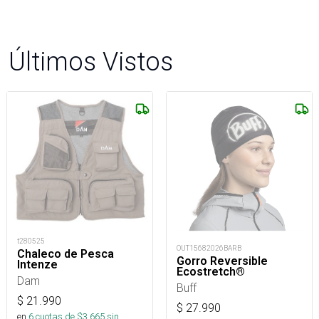
Últimos Vistos
t280525
OUT15682026BARB
Chaleco de Pesca
Gorro Reversible
Intenze
Ecostretch®
Dam
Buff
$
21.990
$
27.990
en
6
cuotas de $
3.665
sin