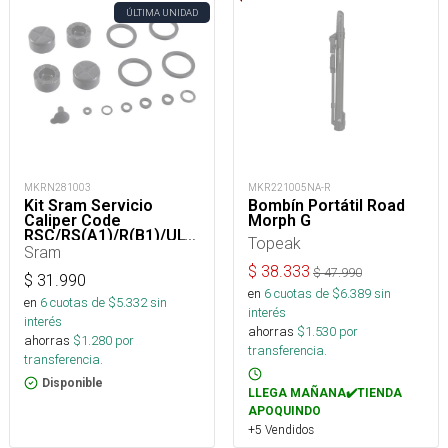
ÚLTIMA UNIDAD
MKRN281003
MKR221005NA-R
Kit Sram Servicio
Bombín Portátil Road
Caliper Code
Morph G
RSC/RS(A1)/R(B1)/ULT/SIL/BRZ(C1)
Topeak
Sram
$
38.333
$
47.990
$
31.990
en
6
cuotas de $
6.389
sin
en
6
cuotas de $
5.332
sin
interés
interés
ahorras
$
1.530
por
ahorras
$
1.280
por
transferencia.
transferencia.
Disponible
LLEGA MAÑANA✔️TIENDA
APOQUINDO
+5 Vendidos