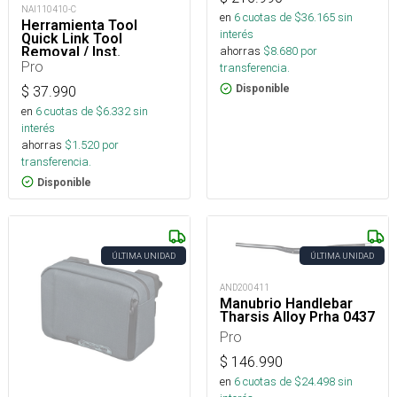
NAI110410-C
en
6
cuotas de $
36.165
sin
Herramienta Tool
interés
Quick Link Tool
Removal / Inst.
ahorras
$
8.680
por
Pro
transferencia.
Disponible
$
37.990
en
6
cuotas de $
6.332
sin
interés
ahorras
$
1.520
por
transferencia.
Disponible
ÚLTIMA UNIDAD
ÚLTIMA UNIDAD
AND200411
Manubrio Handlebar
Tharsis Alloy Prha 0437
Pro
$
146.990
en
6
cuotas de $
24.498
sin