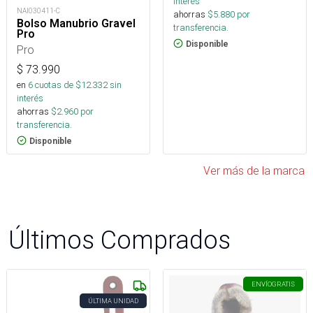
interés
NAI030411-C
ahorras
$
5.880
por
Bolso Manubrio Gravel
transferencia.
Pro
Disponible
Pro
$
73.990
en
6
cuotas de $
12.332
sin
interés
ahorras
$
2.960
por
transferencia.
Disponible
Ver más de la marca
Últimos Comprados
ENVÍO
GRATIS
ÚLTIMA UNIDAD