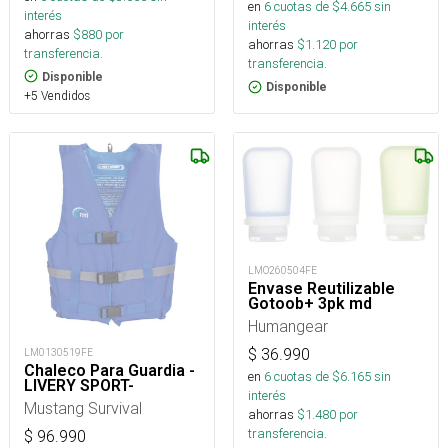
en
6
cuotas de $
4.665
sin
interés
interés
ahorras
$
880
por
ahorras
$
1.120
por
transferencia.
transferencia.
Disponible
Disponible
+5 Vendidos
LMO260504FE
Envase Reutilizable
Gotoob+ 3pk md
Humangear
$
36.990
LM0130519FE
Chaleco Para Guardia -
en
6
cuotas de $
6.165
sin
LIVERY SPORT-
interés
Mustang Survival
ahorras
$
1.480
por
transferencia.
$
96.990