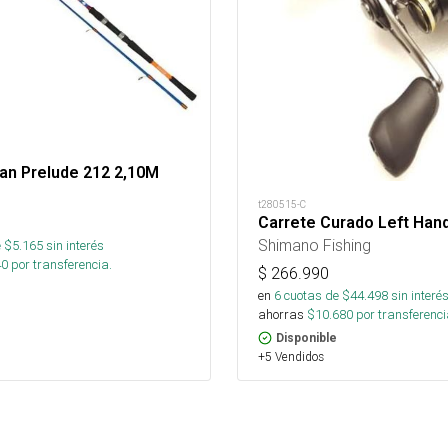
an Prelude 212 2,10M
t280515-C
Carrete Curado Left Han
Shimano Fishing
 $
5.165
sin interés
40
por transferencia.
$
266.990
en
6
cuotas de $
44.498
sin interé
ahorras
$
10.680
por transferenci
Disponible
+5 Vendidos