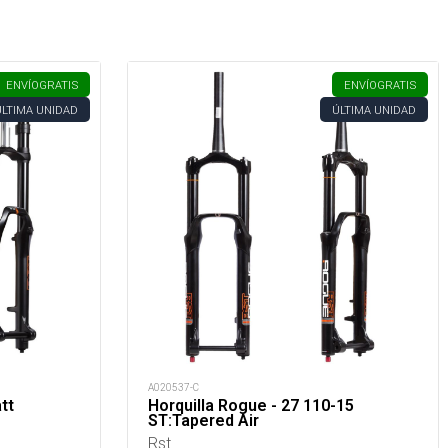
ENVÍO
GRATIS
ENVÍO
GRATIS
ÚLTIMA UNIDAD
ÚLTIMA UNIDAD
A020537-C
tt
Horquilla Rogue - 27 110-15
ST:Tapered Air
Rst