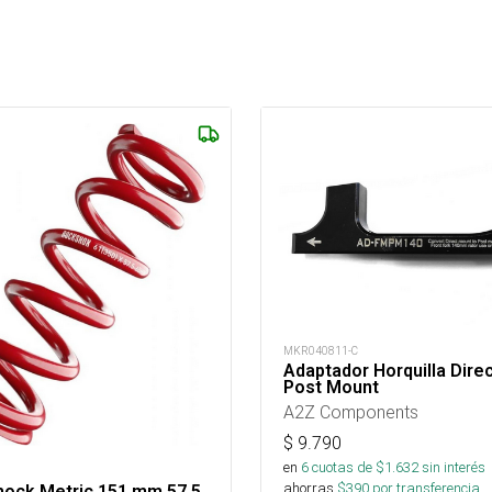
MKR040811-C
Adaptador Horquilla Dire
Post Mount
A2Z Components
$
9.790
en
6
cuotas de $
1.632
sin interés
ahorras
$
390
por transferencia.
hock Metric 151 mm 57.5