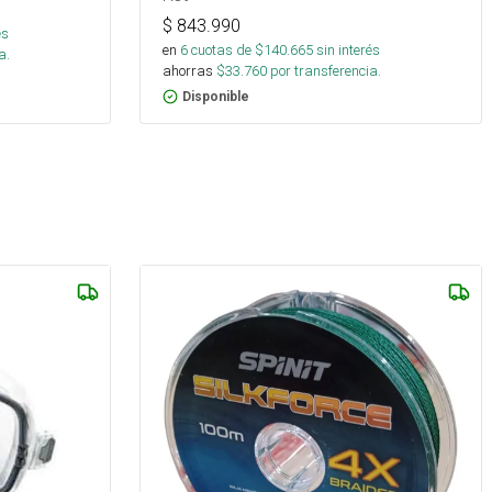
$
843.990
és
en
6
cuotas de $
140.665
sin interés
a.
ahorras
$
33.760
por transferencia.
Disponible