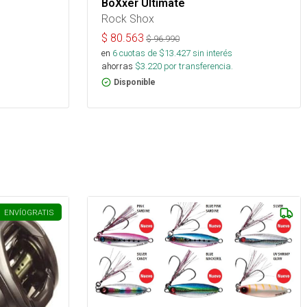
BoXxer Ultimate
Rock Shox
$
80.563
$
96.990
en
6
cuotas de $
13.427
sin interés
ahorras
$
3.220
por transferencia.
Disponible
ENVÍO
GRATIS