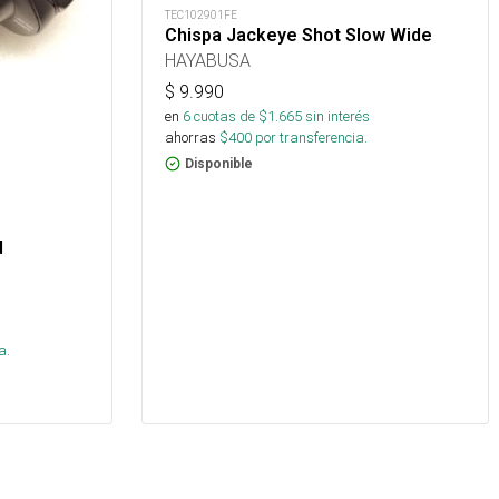
TEC102901FE
Chispa Jackeye Shot Slow Wide
HAYABUSA
$
9.990
en
6
cuotas de $
1.665
sin interés
ahorras
$
400
por transferencia.
Disponible
d
s
a.