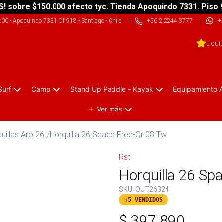
S! sobre $150.000 afecto tyc. Tienda Apoquindo 7331. Piso 
9:00
-
Apoquindo 7331 Of 918 - Santiago - Chile
|
+56 2 2244 3777
|
+
LIQUI
Surf
Camp
Stand Up Paddle - Kayak
Equipamiento 
Ver más
uillas Aro 26"
/
Horquilla 26 Space Free-Qr 08 Tw
Rst
Horquilla 26 Sp
SKU:
OUT26324
+5 VENDIDOS
$
397.890