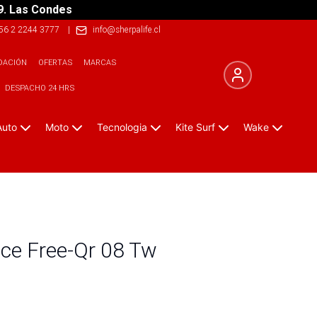
9. Las Condes
56 2 2244 3777
|
info@sherpalife.cl
DACIÓN
OFERTAS
MARCAS
DESPACHO 24 HRS
Auto
Moto
Tecnologia
Kite Surf
Wake
ace Free-Qr 08 Tw