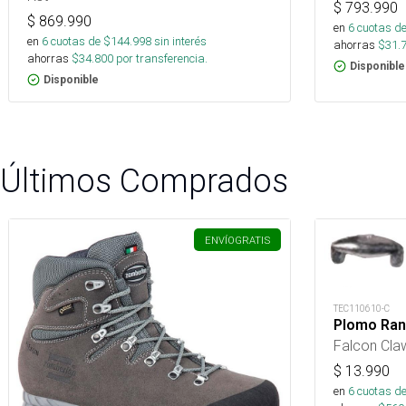
$
793.990
$
869.990
en
6
cuotas de
en
6
cuotas de $
144.998
sin interés
ahorras
$
31.
ahorras
$
34.800
por transferencia.
Disponible
Disponible
Últimos Comprados
ENVÍO
GRATIS
TEC110610-C
Plomo Ran
Falcon Cla
$
13.990
en
6
cuotas de