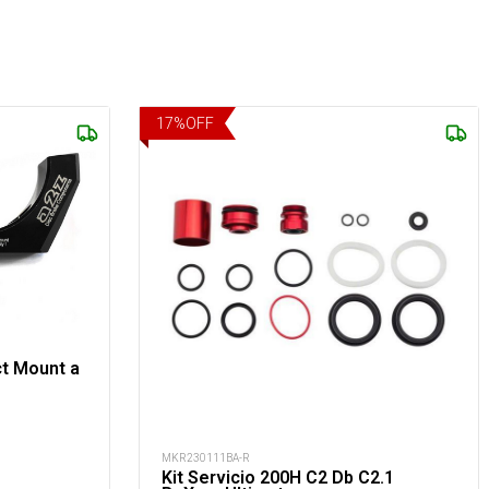
17
%
OFF
ct Mount a
MKR230111BA-R
Kit Servicio 200H C2 Db C2.1