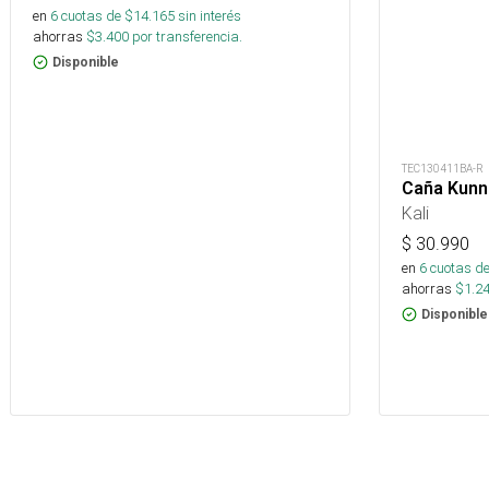
en
6
cuotas de $
14.165
sin interés
ahorras
$
3.400
por transferencia.
Disponible
TEC130411BA-R
Caña Kunn
Kali
$
30.990
en
6
cuotas de
ahorras
$
1.2
Disponible