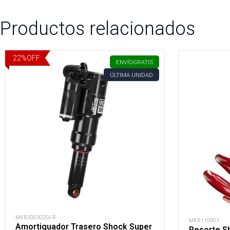
Productos relacionados
22
%
OFF
ENVÍO
GRATIS
ÚLTIMA UNIDAD
MKR300302GI-R
MKR110901
Amortiguador Trasero Shock Super
Resorte S