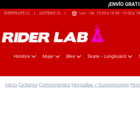
¡ENVÍO GRATI
SHERPALIFE.CL
|
JUSTBIKE.CL
|
209SPORTS.CL
Lun. - Vie. 10:30 a 14:30 - 15:00 a 1
Hombre
Mujer
Bike
Skate - Longboard
Inicio
/
Ciclismo
/
Componentes
/
Horquillas y Suspensiones
/
Horq