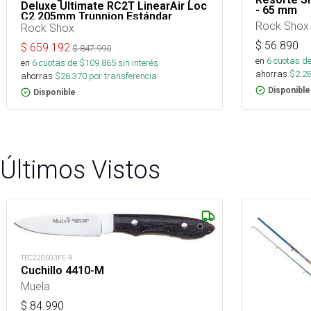
Deluxe Ultimate RC2T LinearAir Loc
- 65 mm
C2 205mm Trunnion Estándar
Rock Shox
Rock Shox
$
56.890
$
659.192
$
847.990
en
6
cuotas de
en
6
cuotas de $
109.865
sin interés
ahorras
$
2.2
ahorras
$
26.370
por transferencia.
Disponible
Disponible
Últimos Vistos
TEC220503FE-R
Cuchillo 4410-M
Muela
$
84.990