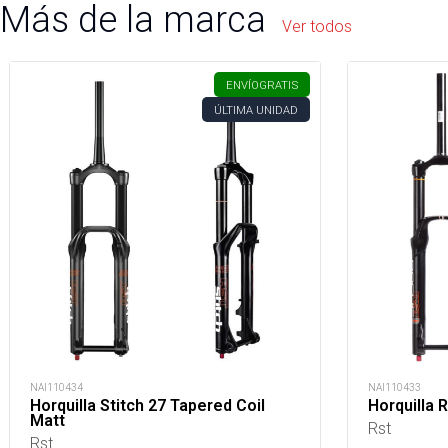
Más de la marca
Ver todos
ENVÍO
GRATIS
ÚLTIMA UNIDAD
NAI110434
NAI110433
Horquilla Stitch 27 Tapered Coil
Horquilla 
Matt
Rst
Rst