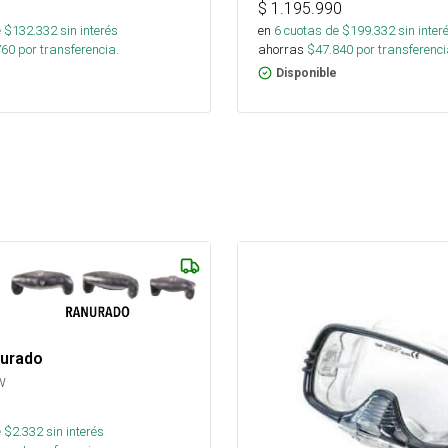
$
1.195.990
 $
132.332
sin interés
en
6
cuotas de $
199.332
sin inter
760
por transferencia.
ahorras
$
47.840
por transferenci
Disponible
urado
w
 $
2.332
sin interés