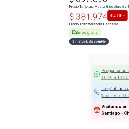
Precio Tarjetas: Hasta
6
cuotas de 
$
381.974
4
% OFF
Precio Transferencia Bancaria
Envío gratis
Sin stock disponible
Pregúntanos 
10:30 a 14:30
Pregúntanos d
(
Lun. - Vie. 10
Visítanos en
Santiago - Ch