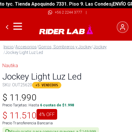
yc. Tienda Apoquindo 7331. Piso 9. Las Condes
¡ENVÍO GRATI
+56 2 2244 3777
|
Inicio
/
Accesorios
/
Gorros, Sombreros y Jockey
/
Jockey
/
Jockey Light Luz Led
Nautika
Jockey Light Luz Led
SKU:
OUT25620
+5 VENDIDOS
$
11.990
Precio Tarjetas: Hasta
6
cuotas de $
1.998
$
11.510
4
% OFF
Precio Transferencia Bancaria
Envío gratis para compras mayores a $149.999