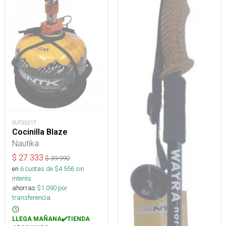
OUT33317
Cocinilla Blaze
Nautika
$
27.333
$
39.990
en
6
cuotas de $
4.556
sin
interés
ahorras
$
1.090
por
transferencia.
LLEGA MAÑANA✔️TIENDA