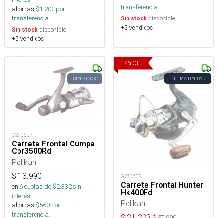
transferencia.
ahorras
$
1.200
por
transferencia.
disponible
Sin stock
+5 Vendidos
disponible
Sin stock
+5 Vendidos
18
%
OFF
SIN STOCK
ÚLTIMA UNIDAD
G270607
Carrete Frontal Cumpa
Cpr3500Rd
Pelikan
$
13.990
G270609
Carrete Frontal Hunter
en
6
cuotas de $
2.332
sin
Hk400Fd
interés
Pelikan
ahorras
$
560
por
transferencia.
$
31.333
$
37.990