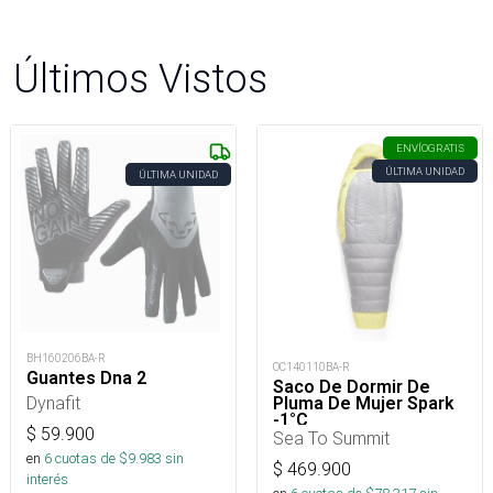
Últimos Vistos
ENVÍO
GRATIS
ÚLTIMA UNIDAD
ÚLTIMA UNIDAD
BH160206BA-R
OC140110BA-R
Guantes Dna 2
Saco De Dormir De
Dynafit
Pluma De Mujer Spark
-1°C
$
59.900
Sea To Summit
en
6
cuotas de $
9.983
sin
$
469.900
interés