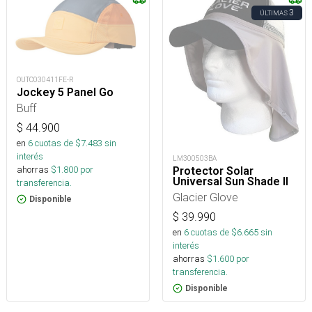
3
ÚLTIMAS
OUTC030411FE-R
Jockey 5 Panel Go
Buff
$
44.900
en
6
cuotas de $
7.483
sin
interés
LM300503BA
ahorras
$
1.800
por
Protector Solar
Universal Sun Shade II
transferencia.
Glacier Glove
Disponible
$
39.990
en
6
cuotas de $
6.665
sin
interés
ahorras
$
1.600
por
transferencia.
Disponible