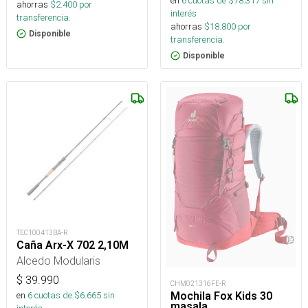
en
6
cuotas de $
78.317
sin
ahorras
$
2.400
por
interés
transferencia.
ahorras
$
18.800
por
Disponible
transferencia.
Disponible
TEC100413BA-R
Caña Arx-X 702 2,10M
Alcedo Modularis
$
39.990
CHM021316FE-R
Mochila Fox Kids 30
en
6
cuotas de $
6.665
sin
masala