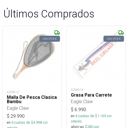
Últimos Comprados
SIN STOCK
SIN STOCK
G290614
G290612
Grasa Para Carrete
Malla De Pesca Clasica
Eagle Claw
Bambu
Eagle Claw
$
6.990
$
29.990
en
6
cuotas de $
1.165
sin
interés
en
6
cuotas de $
4.998
sin
ahorras
$
280
por
interés