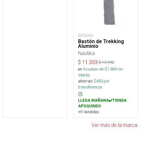
OUT33303
Bastón de Trekking
Aluminio
Nautika
$
11.333
$
15.990
en
6
cuotas de $
1.889
sin
interés
ahorras
$
450
por
transferencia.
LLEGA MAÑANA✔️TIENDA
APOQUINDO
+5 Vendidos
Ver más de la marca