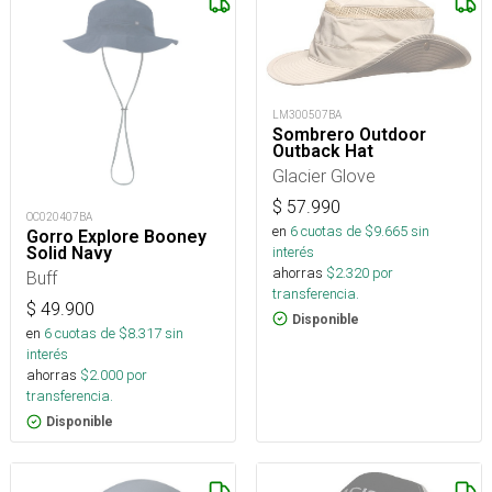
LM300507BA
Sombrero Outdoor
Outback Hat
Glacier Glove
$
57.990
OC020407BA
en
6
cuotas de $
9.665
sin
Gorro Explore Booney
interés
Solid Navy
ahorras
$
2.320
por
Buff
transferencia.
$
49.900
Disponible
en
6
cuotas de $
8.317
sin
interés
ahorras
$
2.000
por
transferencia.
Disponible