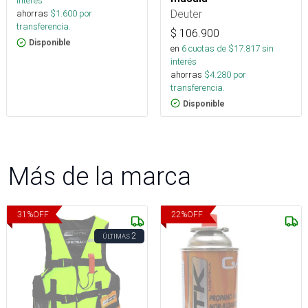
interés
Deuter
ahorras
$
1.600
por
transferencia.
$
106.900
Disponible
en
6
cuotas de $
17.817
sin
interés
ahorras
$
4.280
por
transferencia.
Disponible
Más de la marca
31
%
OFF
22
%
OFF
2
ÚLTIMAS