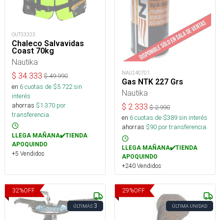
OUT33323
Chaleco Salvavidas
Coast 70kg
Nautika
NAU240701
$
34.333
$
49.990
Gas NTK 227 Grs
en
6
cuotas de $
5.722
sin
Nautika
interés
ahorras
$
1.370
por
$
2.333
$
2.990
transferencia.
en
6
cuotas de $
389
sin interés
ahorras
$
90
por transferencia.
LLEGA MAÑANA✔️TIENDA
APOQUINDO
LLEGA MAÑANA✔️TIENDA
+5 Vendidos
APOQUINDO
+240 Vendidos
32
%
OFF
29
%
OFF
3
ÚLTIMAS
ÚLTIMA UNIDAD