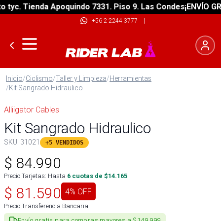
yc. Tienda Apoquindo 7331. Piso 9. Las Condes
¡ENVÍO GRATI
+56 2 2244 3777
|
Inicio
/
Ciclismo
/
Taller y Limpieza
/
Herramientas
/
Kit Sangrado Hidraulico
Alliigator Cables
Kit Sangrado Hidraulico
SKU:
31021
+5 VENDIDOS
$
84.990
Precio Tarjetas: Hasta
6
cuotas de $
14.165
$
81.590
4
% OFF
Precio Transferencia Bancaria
Envío gratis para compras mayores a $149.999