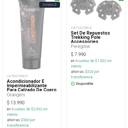
2
ÚLTIMAS
LM210523BA-R
Set De Repuestos
Trekking Pole
Accessories
Peregrine
$
7.990
en
6
cuotas de $
1.332
sin
interés
ahorras
$
320
por
LM180618BA-R
transferencia.
Acondicionador E
Disponible
Impermeabilizante
Para Calzado De Cuero
75 Ml
Grangers
$
13.990
en
6
cuotas de $
2.332
sin
interés
ahorras
$
560
por
transferencia.