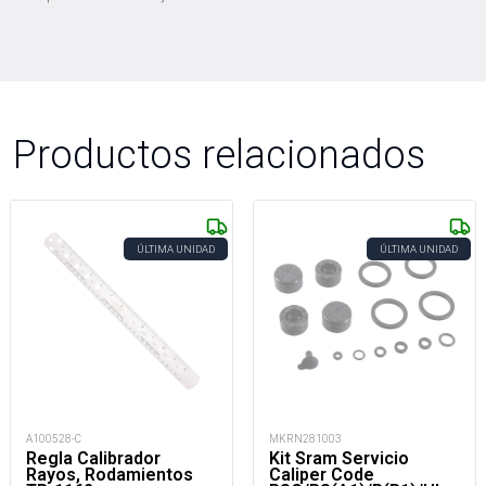
Productos relacionados
ÚLTIMA UNIDAD
ÚLTIMA UNIDAD
A100528-C
MKRN281003
Regla Calibrador
Kit Sram Servicio
Rayos, Rodamientos
Caliper Code