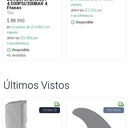
4.500PSI/300BAR 4
interés
Etapas
ahorras
$
2.520
por
Tec
transferencia.
$
88.990
Disponible
en
6
cuotas de $
14.832
sin
interés
ahorras
$
3.560
por
transferencia.
Disponible
+5 Vendidos
Últimos Vistos
3
ÚLTIMAS
SIN STOCK