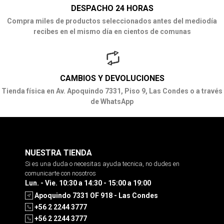
DESPACHO 24 HORAS
Compra miles de productos seleccionados antes del mediodía
recibes en el mismo día en cientos de comunas
CAMBIOS Y DEVOLUCIONES
Tienda física en Av. Apoquindo 7331, Piso 9, Las Condes o a través
de WhatsApp
NUESTRA TIENDA
Si es una duda o necesitas ayuda tecnica, no dudes en
comunicarte con nosotros
Lun. - Vie. 10:30 a 14:30 - 15:00 a 19:00
Apoquindo 7331 OF 918 - Las Condes
+56 2 2244 3777
+56 2 2244 3777