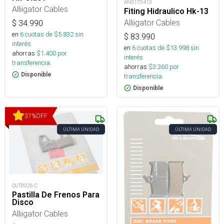
AND170413
Alliigator Cables
Fiting Hidraulico Hk-13
Alliigator Cables
$
34.990
en
6
cuotas de $
5.832
sin
$
83.990
interés
en
6
cuotas de $
13.998
sin
ahorras
$
1.400
por
interés
transferencia.
ahorras
$
3.360
por
Disponible
transferencia.
Disponible
37
%
OFF
ÚLTIMA UNIDAD
ÚLTIMA UNIDAD
OUT8926-C
Pastilla De Frenos Para
Disco
Alliigator Cables