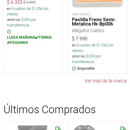
$
6.333
$
9.990
en
6
cuotas de $
1.056
sin
interés
AND190430-C
Pastilla Freno Semi-
ahorras
$
250
por
Metalica Hk-Bp006
transferencia.
Alliigator Cables
LLEGA MAÑANA✔️TIENDA
$
7.990
APOQUINDO
en
6
cuotas de $
1.332
sin
interés
ahorras
$
320
por
transferencia.
Disponible
Ver más de la marca
Últimos Comprados