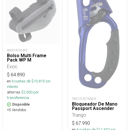
MKR141204FE
Bolso Multi Frame
Pack WP M
Evoc
$
64.890
en
6
cuotas de $
10.815
sin
interés
ahorras
$
2.600
por
transferencia.
TRA170207NAD-R
Bloqueador De Mano
Disponible
Passport Ascender
+5 Vendidos
Trango
$
67.990
en
6
cuotas de $
11.332
sin