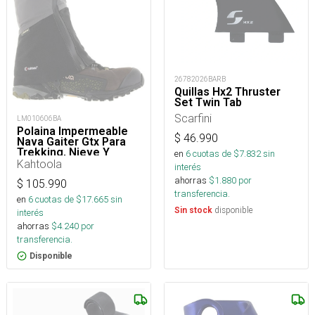
26782026BARB
Quillas Hx2 Thruster
Set Twin Tab
Scarfini
LM010606BA
Polaina Impermeable
$
46.990
Nava Gaiter Gtx Para
Trekking, Nieve Y
en
6
cuotas de $
7.832
sin
Montaña
Kahtoola
interés
ahorras
$
1.880
por
$
105.990
transferencia.
en
6
cuotas de $
17.665
sin
disponible
Sin stock
interés
ahorras
$
4.240
por
transferencia.
Disponible