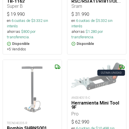
TB-1162
RSC/RS(A1)/R(B1)/ULT/SIL/BRZ(C1)
Super B
Sram
$
19.990
$
31.990
en
6
cuotas de $
3.332
sin
en
6
cuotas de $
5.332
sin
interés
interés
ahorras
$
800
por
ahorras
$
1.280
por
transferencia.
transferencia.
Disponible
Disponible
+5 Vendidos
ÚLTIMA UNIDAD
AND040515-C
Herramienta Mini Tool
9F
Pro
$
62.990
TECN040205-R
Bombin SHBNS001
en
6
cuotas de $
10.498
sin