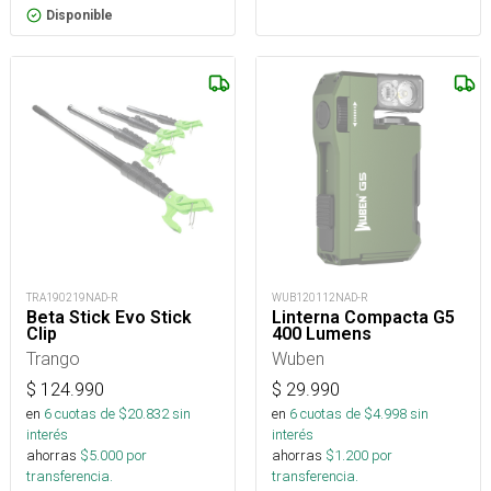
Disponible
TRA190219NAD-R
WUB120112NAD-R
Beta Stick Evo Stick
Linterna Compacta G5
Clip
400 Lumens
Trango
Wuben
$
124.990
$
29.990
en
6
cuotas de $
20.832
sin
en
6
cuotas de $
4.998
sin
interés
interés
ahorras
$
5.000
por
ahorras
$
1.200
por
transferencia.
transferencia.