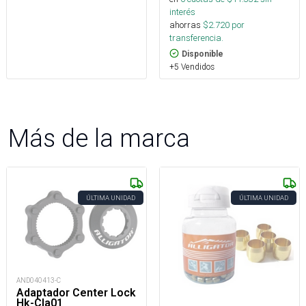
interés
ahorras
$
2.720
por
transferencia.
Disponible
+5 Vendidos
Más de la marca
ÚLTIMA UNIDAD
ÚLTIMA UNIDAD
AND040413-C
Adaptador Center Lock
Hk-Cla01