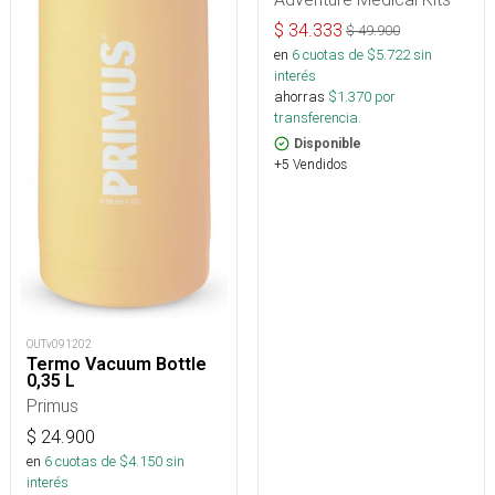
$
34.333
$
49.900
en
6
cuotas de $
5.722
sin
interés
ahorras
$
1.370
por
transferencia.
Disponible
+5 Vendidos
OUTv091202
Termo Vacuum Bottle
0,35 L
Primus
$
24.900
en
6
cuotas de $
4.150
sin
interés