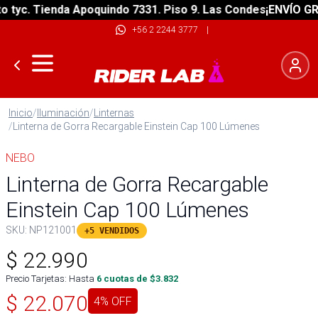
yc. Tienda Apoquindo 7331. Piso 9. Las Condes
¡ENVÍO GRATI
+56 2 2244 3777
|
Inicio
/
Iluminación
/
Linternas
/
Linterna de Gorra Recargable Einstein Cap 100 Lúmenes
NEBO
Linterna de Gorra Recargable
Einstein Cap 100 Lúmenes
SKU:
NP121001
+5 VENDIDOS
$
22.990
Precio Tarjetas: Hasta
6
cuotas de $
3.832
$
22.070
4
% OFF