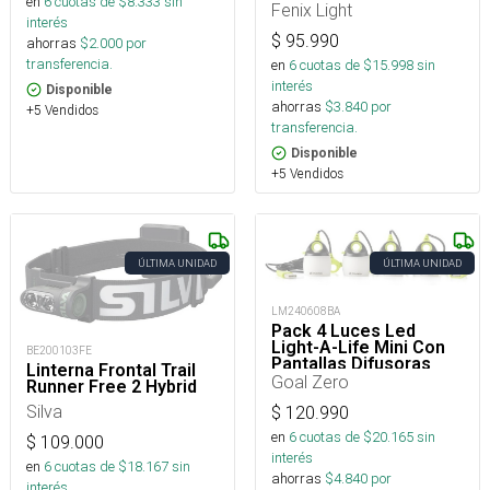
en
6
cuotas de $
8.333
sin
Fenix Light
interés
$
95.990
ahorras
$
2.000
por
transferencia.
en
6
cuotas de $
15.998
sin
interés
Disponible
ahorras
$
3.840
por
+5 Vendidos
transferencia.
Disponible
+5 Vendidos
ÚLTIMA UNIDAD
ÚLTIMA UNIDAD
LM240608BA
Pack 4 Luces Led
Light-A-Life Mini Con
BE200103FE
Pantallas Difusoras
Linterna Frontal Trail
110 Lúmenes
Goal Zero
Runner Free 2 Hybrid
Silva
$
120.990
en
6
cuotas de $
20.165
sin
$
109.000
interés
en
6
cuotas de $
18.167
sin
ahorras
$
4.840
por
interés