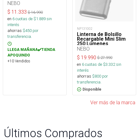
(AAA)
NEBO
$
11.333
$
16.990
en
6
cuotas de $
1.889
sin
interés
NP131002
ahorras
$
450
por
Linterna de Bolsillo
transferencia.
Recargable Mini Slim
250 Lúmenes
NEBO
LLEGA MAÑANA✔️TIENDA
APOQUINDO
$
19.990
$
27.990
+10 Vendidos
en
6
cuotas de $
3.332
sin
interés
ahorras
$
800
por
transferencia.
Disponible
Ver más de la marca
Últimos Comprados