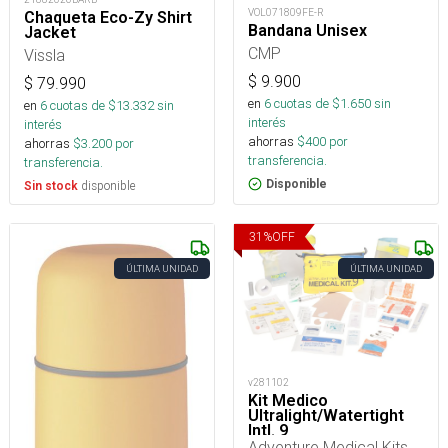
VOL071809FE-R
Chaqueta Eco-Zy Shirt
Bandana Unisex
Jacket
CMP
Vissla
$
9.900
$
79.990
en
6
cuotas de $
1.650
sin
en
6
cuotas de $
13.332
sin
interés
interés
ahorras
$
400
por
ahorras
$
3.200
por
transferencia.
transferencia.
Disponible
disponible
Sin stock
31
%
OFF
ÚLTIMA UNIDAD
ÚLTIMA UNIDAD
v281102
Kit Medico
Ultralight/Watertight
Intl. 9
Adventure Medical Kits