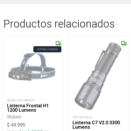
Productos relacionados
ÚLTIMA UNIDAD
WUB7012614NAD-R
Linterna Frontal H1
1200 Lumens
Wuben
TOR150700JA
Linterna C7 V2.0 3300
$
49.995
Lumens