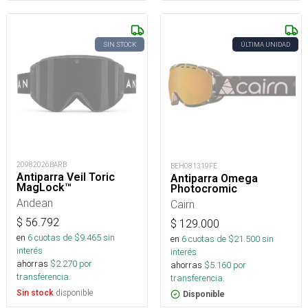
SIN STOCK
ÚLTIMA UNIDAD
20982026BARB
BEH081319FE
Antiparra Veil Toric
Antiparra Omega
MagLock™
Photocromic
Andean
Cairn
$
56.792
$
129.000
en
6
cuotas de $
9.465
sin
en
6
cuotas de $
21.500
sin
interés
interés
ahorras
$
2.270
por
ahorras
$
5.160
por
transferencia.
transferencia.
disponible
Sin stock
Disponible