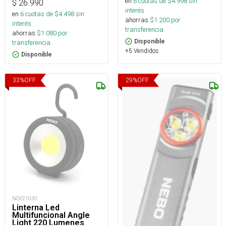
en
6
cuotas de $
4.998
sin
$
26.990
interés
en
6
cuotas de $
4.498
sin
ahorras
$
1.200
por
interés
transferencia.
ahorras
$
1.080
por
Disponible
transferencia.
+5 Vendidos
Disponible
33
%
OFF
29
%
OFF
NOV21030
Linterna Led
Multifuncional Angle
Light 220 Lumenes