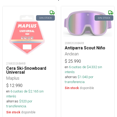
SIN STOCK
SIN STOCK
20882026BARB
Antiparra Scout Niño
Andean
$
25.990
21682026BARB
en
6
cuotas de $
4.332
sin
Cera Ski-Snowboard
Universal
interés
ahorras
$
1.040
por
Maplus
transferencia.
$
12.990
disponible
Sin stock
en
6
cuotas de $
2.165
sin
interés
ahorras
$
520
por
transferencia.
disponible
Sin stock