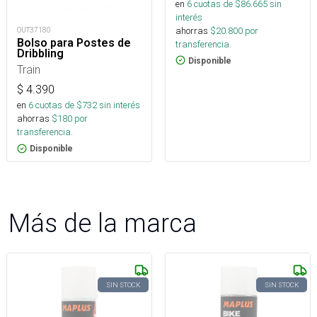
en
6
cuotas de $
86.665
sin
interés
ahorras
$
20.800
por
OUT37180
Bolso para Postes de
transferencia.
Dribbling
Disponible
Train
$
4.390
en
6
cuotas de $
732
sin interés
ahorras
$
180
por
transferencia.
Disponible
Más de la marca
SIN STOCK
SIN STOCK