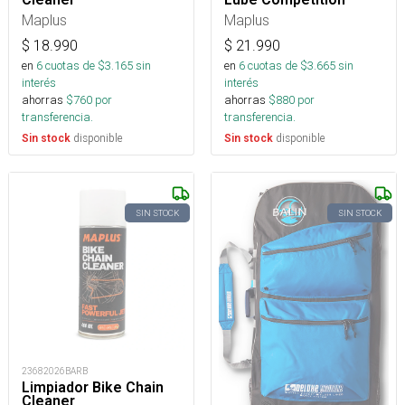
Maplus
Maplus
$
18.990
$
21.990
en
6
cuotas de $
3.165
sin
en
6
cuotas de $
3.665
sin
interés
interés
ahorras
$
760
por
ahorras
$
880
por
transferencia.
transferencia.
disponible
disponible
Sin stock
Sin stock
SIN STOCK
SIN STOCK
23682026BARB
Limpiador Bike Chain
Cleaner