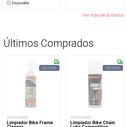
Disponible
Ver más de la marca
Últimos Comprados
SIN STOCK
SIN STOCK
24082026BARB
23782026BARB
Limpiador Bike Frame
Limpiador Bike Chain
Cleaner
Lube Competition