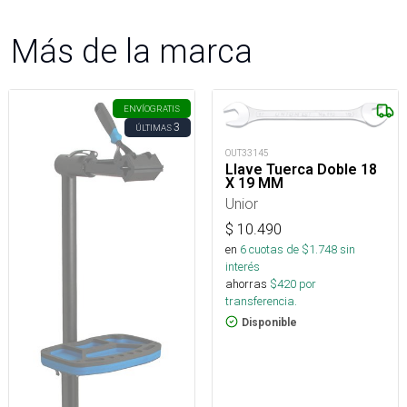
Más de la marca
ENVÍO
GRATIS
3
ÚLTIMAS
OUT33145
Llave Tuerca Doble 18
X 19 MM
Unior
$
10.490
en
6
cuotas de $
1.748
sin
interés
ahorras
$
420
por
transferencia.
Disponible