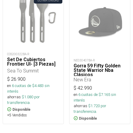
ÚLTIMA UNIDAD
COS200322BA-R
Set De Cubiertos
NE030407BA-R
Frontier Ul- [3 Piezas]
Gorra 59 Fifty Golden
State Warrior Nba
Sea To Summit
Clásicos
$
26.900
New Era
en
6
cuotas de $
4.483
sin
$
42.990
interés
en
6
cuotas de $
7.165
sin
ahorras
$
1.080
por
interés
transferencia.
ahorras
$
1.720
por
Disponible
transferencia.
+5 Vendidos
Disponible