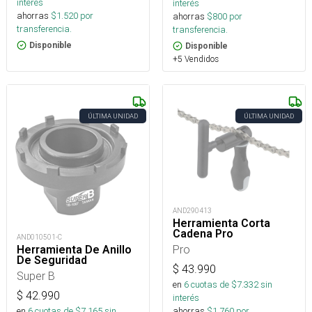
interés
interés
ahorras
$
1.520
por
ahorras
$
800
por
transferencia.
transferencia.
Disponible
Disponible
+5 Vendidos
ÚLTIMA UNIDAD
ÚLTIMA UNIDAD
AND290413
Herramienta Corta
Cadena Pro
AND010501-C
Pro
Herramienta De Anillo
De Seguridad
$
43.990
Super B
en
6
cuotas de $
7.332
sin
$
42.990
interés
en
6
cuotas de $
7.165
sin
ahorras
$
1.760
por