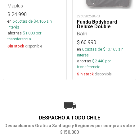
Maplus
$
24.990
22682026BARB
en
6
cuotas de $
4.165
sin
Funda Bodyboard
Deluxe Double
interés
Balin
ahorras
$
1.000
por
transferencia.
$
60.990
disponible
Sin stock
en
6
cuotas de $
10.165
sin
interés
ahorras
$
2.440
por
transferencia.
disponible
Sin stock
DESPACHO A TODO CHILE
Despachamos Gratis a Santiago y Regiones por compras sobre
$150.000