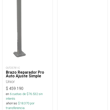
OUT25781-C
Brazo Reparador Pro
Auto Ajuste Simple
Unior
$
459.190
en
6
cuotas de $
76.532
sin
interés
ahorras
$
18.370
por
transferencia.