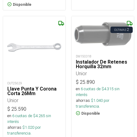
Disponible
2
ÚLTIMAS
DM150318
Instalador De Retenes
Horquilla 32mm
Unior
$
25.890
OUT25629
Llave Punta Y Corona
en
6
cuotas de $
4.315
sin
Corta 26Mm
interés
Unior
ahorras
$
1.040
por
transferencia.
$
25.590
Disponible
en
6
cuotas de $
4.265
sin
interés
ahorras
$
1.020
por
transferencia.