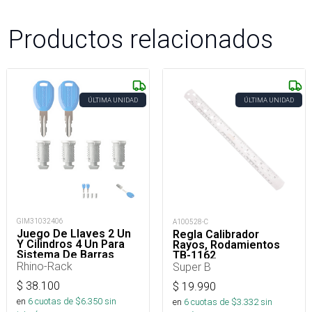
Productos relacionados
ÚLTIMA UNIDAD
ÚLTIMA UNIDAD
GIM31032406
A100528-C
Juego De Llaves 2 Un
Regla Calibrador
Y Cilindros 4 Un Para
Rayos, Rodamientos
Sistema De Barras
TB-1162
Portaequipaje
Rhino-Rack
Super B
$
38.100
$
19.990
en
6
cuotas de $
6.350
sin
en
6
cuotas de $
3.332
sin