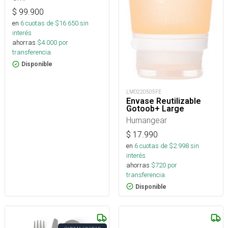
$
99.900
en
6
cuotas de $
16.650
sin
interés
ahorras
$
4.000
por
transferencia.
Disponible
LMO220505FE
Envase Reutilizable
Gotoob+ Large
Humangear
$
17.990
en
6
cuotas de $
2.998
sin
interés
ahorras
$
720
por
transferencia.
Disponible