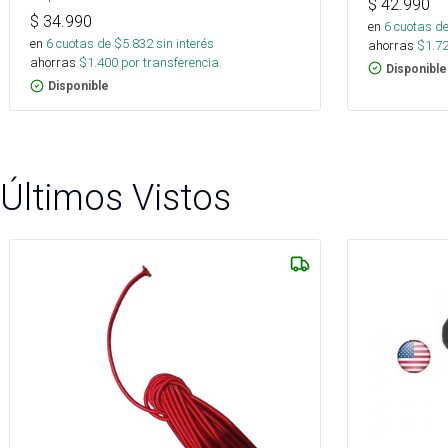
$
42.990
$
34.990
en
6
cuotas de
en
6
cuotas de $
5.832
sin interés
ahorras
$
1.7
ahorras
$
1.400
por transferencia.
Disponible
Disponible
Últimos Vistos