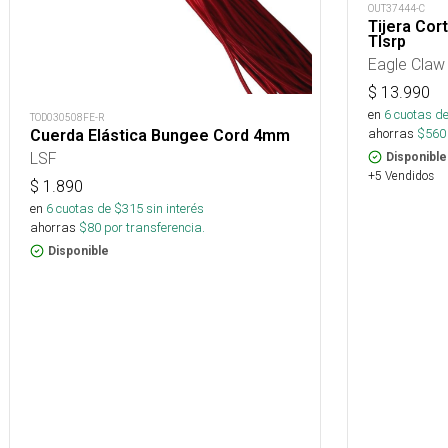
OUT37444-C
Tijera Cor
Tlsrp
Eagle Claw
$
13.990
en
6
cuotas de
TOD030508FE-R
ahorras
$
560
Cuerda Elástica Bungee Cord 4mm
LSF
Disponible
+5 Vendidos
$
1.890
en
6
cuotas de $
315
sin interés
ahorras
$
80
por transferencia.
Disponible