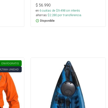
$
56.990
en
6
cuotas de $
9.498
sin interés
ahorras
$
2.280
por transferencia.
Disponible
ENVÍO
GRATIS
ÚLTIMA UNIDAD