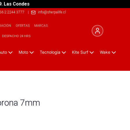
9. Las Condes
56 2 2244 3777
|
info@sherpalife.cl
DACIÓN
OFERTAS
MARCAS
DESPACHO 24 HRS
Auto
Moto
Tecnologia
Kite Surf
Wake
Corona 7mm