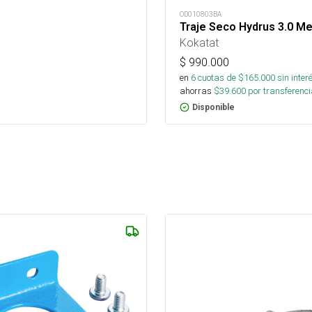
OD010803BA
Traje Seco Hydrus 3.0 Me
Kokatat
$
990.000
en
6
cuotas de $
165.000
sin inter
ahorras
$
39.600
por transferenci
Disponible