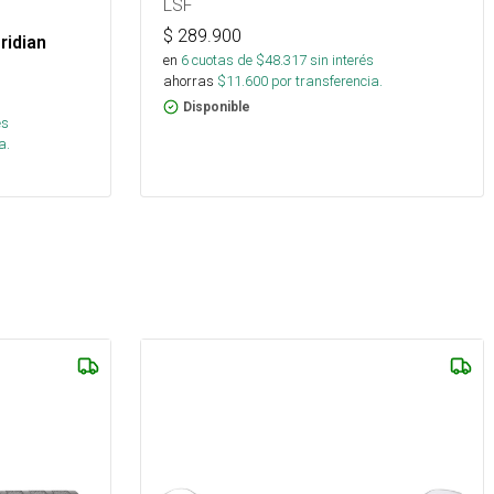
LSF
$
289.900
ridian
en
6
cuotas de $
48.317
sin interés
ahorras
$
11.600
por transferencia.
Disponible
és
a.