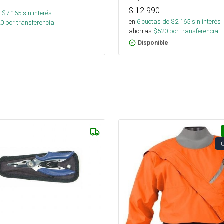
$
12.990
 $
7.165
sin interés
en
6
cuotas de $
2.165
sin interés
20
por transferencia.
ahorras
$
520
por transferencia.
Disponible