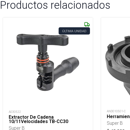
Productos relacionados
ÚLTIMA UNIDAD
AND010501-C
A030522
Herramient
Extractor De Cadena
10/11Velocidades TB-CC30
Super B
Super B