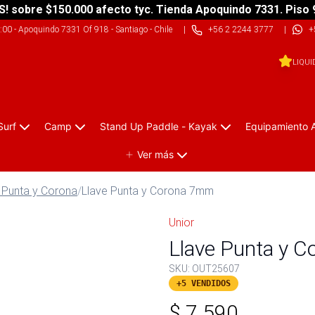
S! sobre $150.000 afecto tyc. Tienda Apoquindo 7331. Piso 
9:00
-
Apoquindo 7331 Of 918 - Santiago - Chile
|
+56 2 2244 3777
|
+
LIQUI
Surf
Camp
Stand Up Paddle - Kayak
Equipamiento 
Ver más
 Punta y Corona
/
Llave Punta y Corona 7mm
Unior
Llave Punta y 
SKU:
OUT25607
+5 VENDIDOS
$
7.590