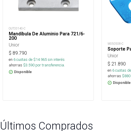
OUT33140-C
Mandíbula De Aluminio Para 721/6-
200
Unior
M050508-C
Soporte Pa
$
89.790
Unior
en
6
cuotas de $
14.965
sin interés
$
21.890
ahorras
$
3.590
por transferencia.
en
6
cuotas de
Disponible
ahorras
$
880
Disponible
Últimos Comprados