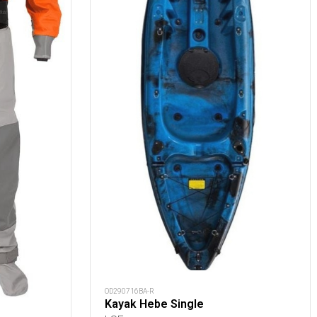
OD290716BA-R
Kayak Hebe Single