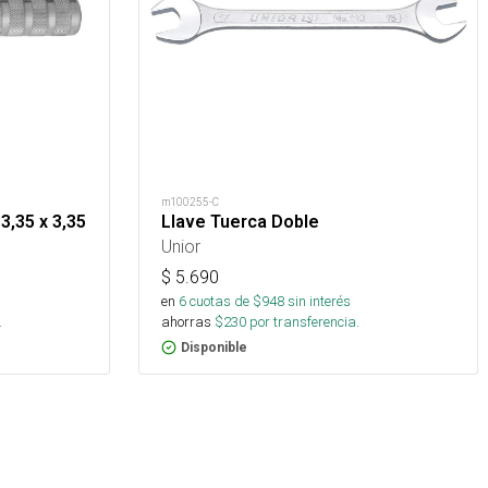
m100255-C
3,35 x 3,35
Llave Tuerca Doble
Unior
$
5.690
en
6
cuotas de $
948
sin interés
.
ahorras
$
230
por transferencia.
Disponible