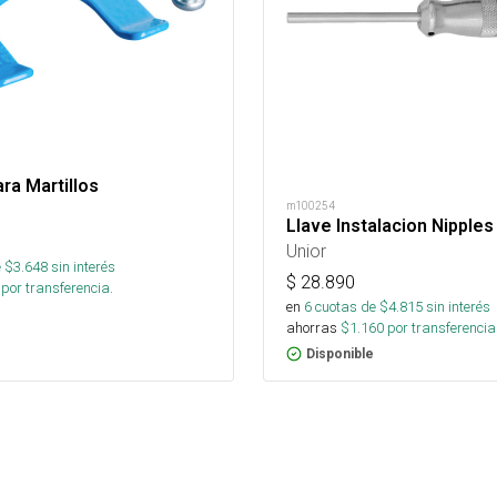
ra Martillos
m100254
Llave Instalacion Nipples 
Unior
 $
3.648
sin interés
$
28.890
por transferencia.
en
6
cuotas de $
4.815
sin interés
ahorras
$
1.160
por transferencia
Disponible