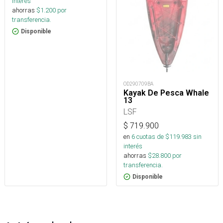
interés
ahorras
$
1.200
por
transferencia.
Disponible
OD290709BA
Kayak De Pesca Whale
13
LSF
$
719.900
en
6
cuotas de $
119.983
sin
interés
ahorras
$
28.800
por
transferencia.
Disponible