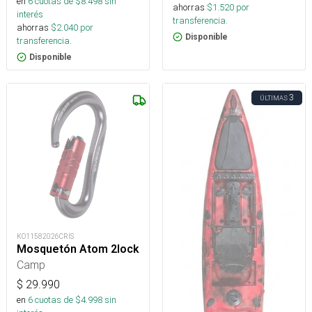
en
6
cuotas de $
8.498
sin
ahorras
$
1.520
por
interés
transferencia.
ahorras
$
2.040
por
Disponible
transferencia.
Disponible
3
ÚLTIMAS
KO11582026CRIS
Mosquetón Atom 2lock
Camp
$
29.990
en
6
cuotas de $
4.998
sin