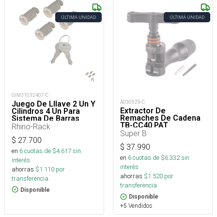
ÚLTIMA UNIDAD
ÚLTIMA UNIDAD
GIM31032407-C
A030529-C
Juego De Lllave 2 Un Y
Extractor De
Cilindros 4 Un Para
Remaches De Cadena
Sistema De Barras
TB-CC40 PAT
Portaequipaje
Rhino-Rack
Super B
$
27.700
$
37.990
en
6
cuotas de $
4.617
sin
en
6
cuotas de $
6.332
sin
interés
interés
ahorras
$
1.110
por
ahorras
$
1.520
por
transferencia.
transferencia.
Disponible
Disponible
+5 Vendidos