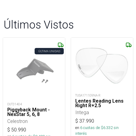
Últimos Vistos
ÚLTIMA UNIDAD
TUSA171109NA-R
Lentes Reading Lens
OUT31404
Right R+2.5
Piggyback Mount -
Intega
NexStar 5, 6, 8
$
37.990
Celestron
en
6
cuotas de $
6.332
sin
$
50.990
interés