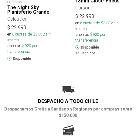
18mm Close-Focus
OUT34538-C
The Night Sky
Carson
Planisferio Grande
$
22.990
Celestron
en
6
cuotas de $
3.832
sin
$
22.990
interés
en
6
cuotas de $
3.832
sin
ahorras
$
920
por
interés
transferencia.
ahorras
$
920
por
Disponible
transferencia.
+5 Vendidos
Disponible
DESPACHO A TODO CHILE
Despachamos Gratis a Santiago y Regiones por compras sobre
$150.000