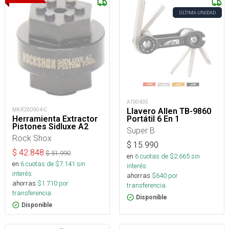
ÚLTIMA UNIDAD
A190435
Llavero Allen TB-9860
MKR260904-C
Portátil 6 En 1
Herramienta Extractor
Pistones Sidluxe A2
Super B
Rock Shox
$
15.990
$
42.848
$
51.990
en
6
cuotas de $
2.665
sin
en
6
cuotas de $
7.141
sin
interés
interés
ahorras
$
640
por
ahorras
$
1.710
por
transferencia.
transferencia.
Disponible
Disponible