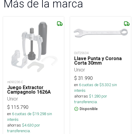
Más de la marca
OUT25634
Llave Punta y Corona
Corta 30mm
Unior
$
31.990
m090236-C
en
6
cuotas de $
5.332
sin
Juego Extractor
interés
Campagnolo 1626A
ahorras
$
1.280
por
Unior
transferencia.
$
115.790
Disponible
en
6
cuotas de $
19.298
sin
interés
ahorras
$
4.630
por
transferencia.