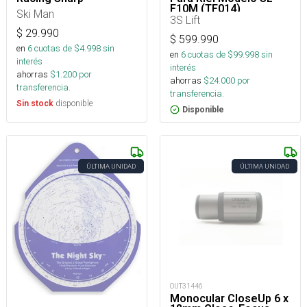
F10M (TF014)
Ski Man
3S Lift
$
29.990
$
599.990
en
6
cuotas de $
4.998
sin
en
6
cuotas de $
99.998
sin
interés
interés
ahorras
$
1.200
por
ahorras
$
24.000
por
transferencia.
transferencia.
disponible
Sin stock
Disponible
ÚLTIMA UNIDAD
ÚLTIMA UNIDAD
OUT31446
Monocular CloseUp 6 x