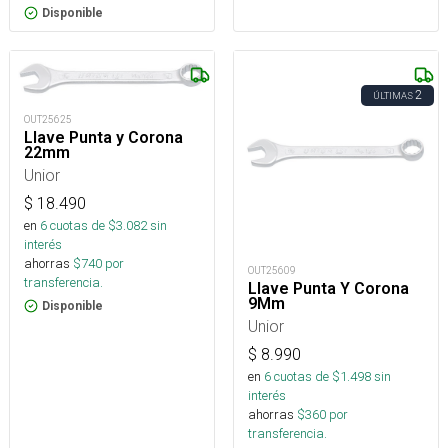
Disponible
2
ÚLTIMAS
OUT25625
Llave Punta y Corona
22mm
Unior
$
18.490
en
6
cuotas de $
3.082
sin
interés
ahorras
$
740
por
OUT25609
transferencia.
Llave Punta Y Corona
9Mm
Disponible
Unior
$
8.990
en
6
cuotas de $
1.498
sin
interés
ahorras
$
360
por
transferencia.