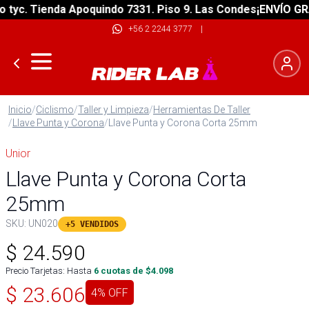
yc. Tienda Apoquindo 7331. Piso 9. Las Condes
¡ENVÍO GRATI
+56 2 2244 3777
|
Inicio
/
Ciclismo
/
Taller y Limpieza
/
Herramientas De Taller
/
Llave Punta y Corona
/
Llave Punta y Corona Corta 25mm
Unior
Llave Punta y Corona Corta
25mm
SKU:
UN020
+5 VENDIDOS
$
24.590
Precio Tarjetas: Hasta
6
cuotas de $
4.098
$
23.606
4
% OFF