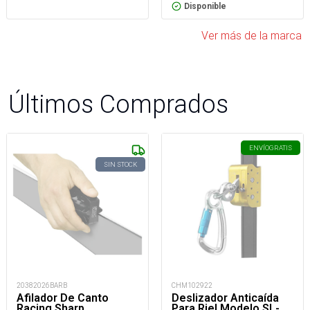
Disponible
Ver más de la marca
Últimos Comprados
ENVÍO
GRATIS
SIN STOCK
20382026BARB
CHM102922
Afilador De Canto
Deslizador Anticaída
Racing Sharp
Para Riel Modelo SL-