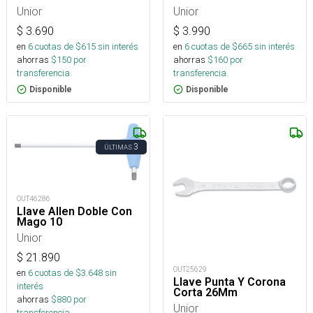
Unior
Unior
$
3.690
$
3.990
en
6
cuotas de $
615
sin interés
en
6
cuotas de $
665
sin interés
ahorras
$
150
por
ahorras
$
160
por
transferencia.
transferencia.
Disponible
Disponible
3
ÚLTIMAS
OUT46286
Llave Allen Doble Con
Mago 10
Unior
$
21.890
OUT25629
en
6
cuotas de $
3.648
sin
Llave Punta Y Corona
interés
Corta 26Mm
ahorras
$
880
por
Unior
transferencia.