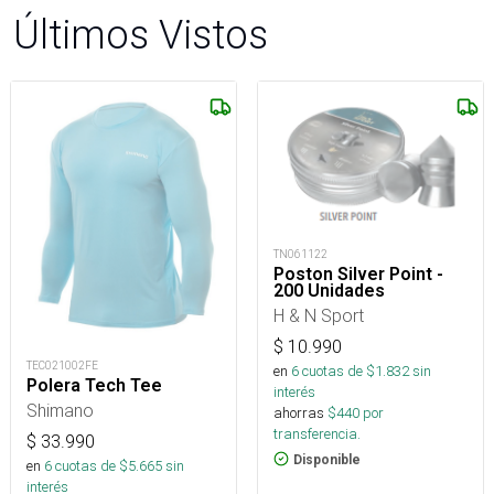
Últimos Vistos
TN061122
Poston Silver Point -
200 Unidades
H & N Sport
$
10.990
TEC021002FE
en
6
cuotas de $
1.832
sin
Polera Tech Tee
interés
Shimano
ahorras
$
440
por
transferencia.
$
33.990
Disponible
en
6
cuotas de $
5.665
sin
interés