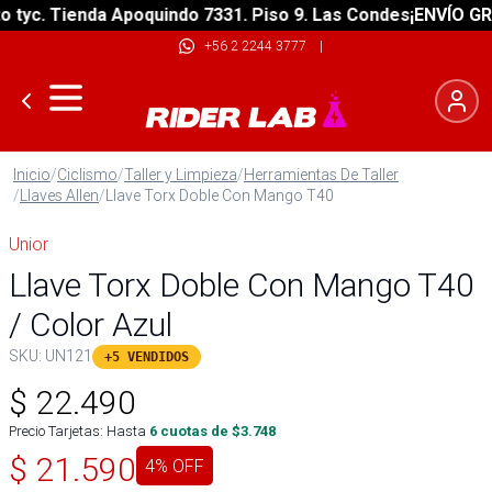
yc. Tienda Apoquindo 7331. Piso 9. Las Condes
¡ENVÍO GRATI
+56 2 2244 3777
|
Inicio
/
Ciclismo
/
Taller y Limpieza
/
Herramientas De Taller
/
Llaves Allen
/
Llave Torx Doble Con Mango T40
Unior
Llave Torx Doble Con Mango T40
/ Color Azul
SKU:
UN121
+5 VENDIDOS
$
22.490
Precio Tarjetas: Hasta
6
cuotas de $
3.748
$
21.590
4
% OFF