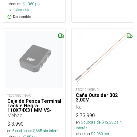
ahorras
$
1.360
por
transferencia.
Disponible
TEC210435BA-R
Caña Outsider 302
TEC040821NA-R
3,00M
Caja de Pesca Terminal
Tackle Negra
Kali
110X74X31 MM VS-
1174X
Mebao
$
73.990
en
6
cuotas de $
12.332
sin
$
3.990
interés
en
6
cuotas de $
665
sin interés
ahorras
$
2.960
por
ahorras
$
160
por