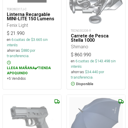
TOR280317J-C
Linterna Recargable
MINI-LITE 150 Lumens
Fenix Light
TECN030208-R
$
21.990
Carrete de Pesca
en
6
cuotas de $
3.665
sin
Stella 1000
interés
Shimano
ahorras
$
880
por
$
860.990
transferencia.
en
6
cuotas de $
143.498
sin
interés
LLEGA MAÑANA✔️TIENDA
ahorras
$
34.440
por
APOQUINDO
transferencia.
+5 Vendidos
Disponible