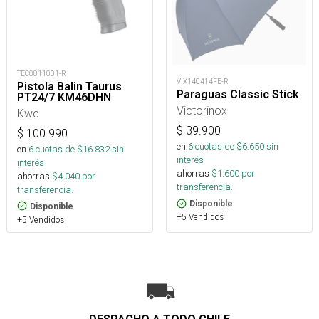
TEC0811001-R
VIX140414FE-R
Pistola Balin Taurus
Paraguas Classic Stick
PT24/7 KM46DHN
Victorinox
Kwc
$
39.900
$
100.990
en
6
cuotas de $
6.650
sin
en
6
cuotas de $
16.832
sin
interés
interés
ahorras
$
1.600
por
ahorras
$
4.040
por
transferencia.
transferencia.
Disponible
Disponible
+5 Vendidos
+5 Vendidos