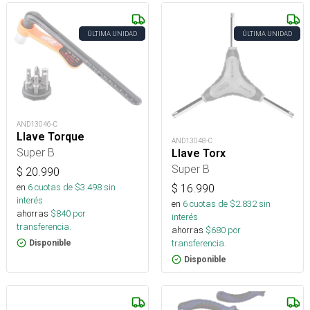
ÚLTIMA UNIDAD
ÚLTIMA UNIDAD
AND13046-C
Llave Torque
AND13048-C
Super B
Llave Torx
Super B
$
20.990
en
6
cuotas de $
3.498
sin
$
16.990
interés
en
6
cuotas de $
2.832
sin
ahorras
$
840
por
interés
transferencia.
ahorras
$
680
por
transferencia.
Disponible
Disponible