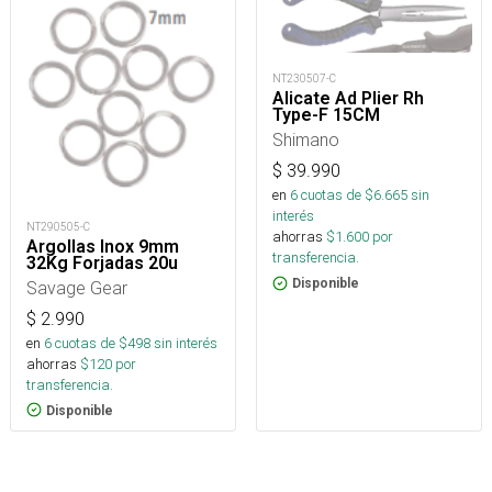
NT230507-C
Alicate Ad Plier Rh
Type-F 15CM
Shimano
$
39.990
en
6
cuotas de $
6.665
sin
interés
NT290505-C
ahorras
$
1.600
por
Argollas Inox 9mm
transferencia.
32Kg Forjadas 20u
Disponible
Savage Gear
$
2.990
en
6
cuotas de $
498
sin interés
ahorras
$
120
por
transferencia.
Disponible