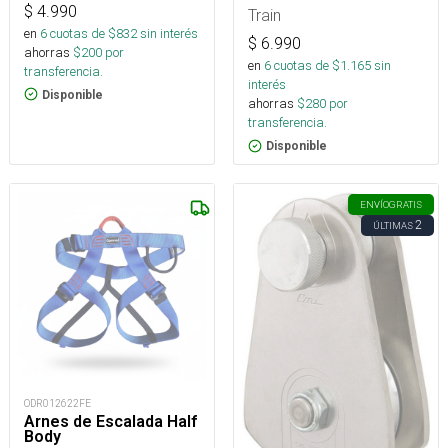
$
4.990
Train
en
6
cuotas de $
832
sin interés
$
6.990
ahorras
$
200
por
en
6
cuotas de $
1.165
sin
transferencia.
interés
Disponible
ahorras
$
280
por
transferencia.
Disponible
ENVÍO
GRATIS
2
ÚLTIMAS
ODR012622FE
Arnes de Escalada Half
Body