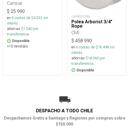
Camnal
$
25.990
LM180522BA
en
6
cuotas de $
4.332
sin
Polea Arborist 3/4"
interés
Rope
ahorras
$
1.040
por
CMI
transferencia.
$
458.990
Disponible
+10 Vendidos
en
6
cuotas de $
76.498
sin
interés
ahorras
$
18.360
por
transferencia.
Disponible
DESPACHO A TODO CHILE
Despachamos Gratis a Santiago y Regiones por compras sobre
$150.000