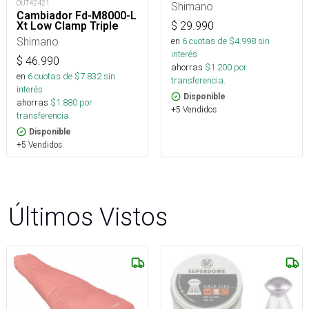
OUT42421
Shimano
Cambiador Fd-M8000-L
Xt Low Clamp Triple
$
29.990
Shimano
en
6
cuotas de $
4.998
sin
interés
$
46.990
ahorras
$
1.200
por
en
6
cuotas de $
7.832
sin
transferencia.
interés
Disponible
ahorras
$
1.880
por
+5 Vendidos
transferencia.
Disponible
+5 Vendidos
Últimos Vistos