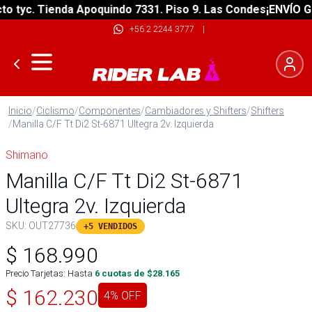
tyc. Tienda Apoquindo 7331. Piso 9. Las Condes
¡ENVÍO GRAT
+56 2 2244 3777
|
Inicio
/
Ciclismo
/
Componentes
/
Cambiadores y Shifters
/
Shifters
/
Manilla C/F Tt Di2 St-6871 Ultegra 2v. Izquierda
Shimano
Manilla C/F Tt Di2 St-6871
Ultegra 2v. Izquierda
SKU:
OUT27736
+5 VENDIDOS
$
168.990
Precio Tarjetas: Hasta
6
cuotas de $
28.165
$
162.230
4
% OFF