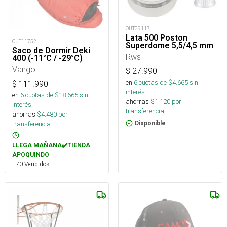
OUT39117
Lata 500 Poston
OUT11752
Superdome 5,5/4,5 mm
Saco de Dormir Deki
Rws
400 (-11°C / -29°C)
Vango
$
27.990
en
6
cuotas de $
4.665
sin
$
111.990
interés
en
6
cuotas de $
18.665
sin
ahorras
$
1.120
por
interés
transferencia.
ahorras
$
4.480
por
transferencia.
Disponible
LLEGA MAÑANA✔️TIENDA
APOQUINDO
+70 Vendidos