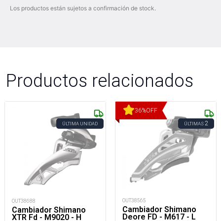
Los productos están sujetos a confirmación de stock.
Productos relacionados
36
%
OFF
2
ÚLTIMA UNIDAD
ÚLTIMAS
OUT38565
OUT38688
Cambiador Shimano
Cambiador Shimano
Deore FD - M617 - L
XTR Fd - M9020 - H