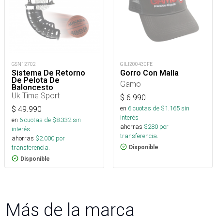
GSN12702
GILI200430FE
Sistema De Retorno
Gorro Con Malla
De Pelota De
Gamo
Baloncesto
Uk Time Sport
$
6.990
en
6
cuotas de $
1.165
sin
$
49.990
interés
en
6
cuotas de $
8.332
sin
ahorras
$
280
por
interés
transferencia.
ahorras
$
2.000
por
transferencia.
Disponible
Disponible
Más de la marca