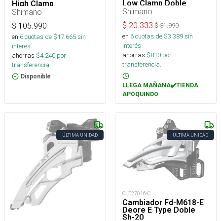
Low Clamp Doble
High Clamp
Shimano
Shimano
$
20.333
$
105.990
$
31.990
en
6
cuotas de $
3.389
sin
en
6
cuotas de $
17.665
sin
interés
interés
ahorras
$
810
por
ahorras
$
4.240
por
transferencia.
transferencia.
Disponible
LLEGA MAÑANA✔️TIENDA
APOQUINDO
ÚLTIMA UNIDAD
ÚLTIMA UNIDAD
OUT27016-C
Cambiador Fd-M618-E
Deore E Type Doble
Sh-20