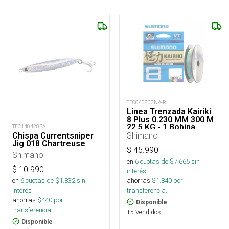
TEC040803NA-R
Linea Trenzada Kairiki
8 Plus 0.230 MM 300 M
22.5 KG - 1 Bobina
TEC140428BA
300M
Shimano
Chispa Currentsniper
Jig 018 Chartreuse
$
45.990
Shimano
en
6
cuotas de $
7.665
sin
$
10.990
interés
en
6
cuotas de $
1.832
sin
ahorras
$
1.840
por
interés
transferencia.
ahorras
$
440
por
Disponible
transferencia.
+5 Vendidos
Disponible