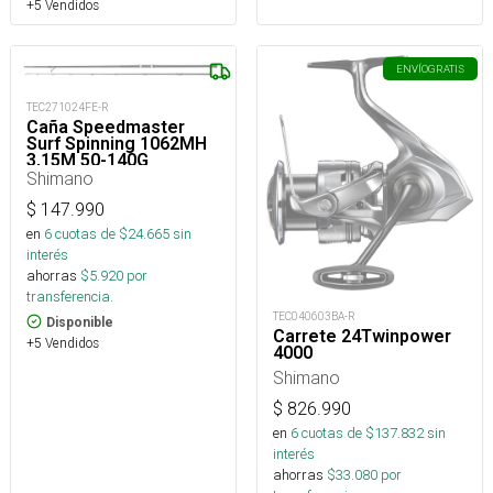
+5 Vendidos
ENVÍO
GRATIS
TEC271024FE-R
Caña Speedmaster
Surf Spinning 1062MH
3,15M 50-140G
Shimano
$
147.990
en
6
cuotas de $
24.665
sin
interés
ahorras
$
5.920
por
transferencia.
TEC040603BA-R
Disponible
Carrete 24Twinpower
+5 Vendidos
4000
Shimano
$
826.990
en
6
cuotas de $
137.832
sin
interés
ahorras
$
33.080
por