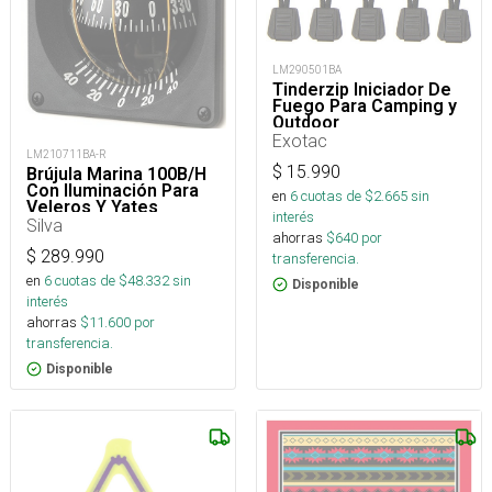
LM290501BA
Tinderzip Iniciador De
Fuego Para Camping y
Outdoor
Exotac
LM210711BA-R
$
15.990
Brújula Marina 100B/H
Con Iluminación Para
en
6
cuotas de $
2.665
sin
Veleros Y Yates
interés
Silva
ahorras
$
640
por
$
289.990
transferencia.
en
6
cuotas de $
48.332
sin
Disponible
interés
ahorras
$
11.600
por
transferencia.
Disponible