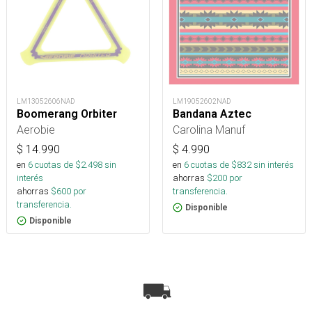
LM13052606NAD
LM19052602NAD
Boomerang Orbiter
Bandana Aztec
Aerobie
Carolina Manuf
$
14.990
$
4.990
en
6
cuotas de $
2.498
sin
en
6
cuotas de $
832
sin interés
interés
ahorras
$
200
por
ahorras
$
600
por
transferencia.
transferencia.
Disponible
Disponible