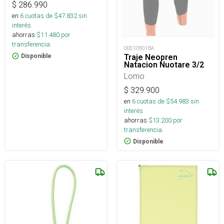
$
286.990
en
6
cuotas de $
47.832
sin
interés
ahorras
$
11.480
por
transferencia.
OD010801BA
Traje Neopren
Disponible
Natacion Nuotare 3/2
Lomo
$
329.900
en
6
cuotas de $
54.983
sin
interés
ahorras
$
13.200
por
transferencia.
Disponible