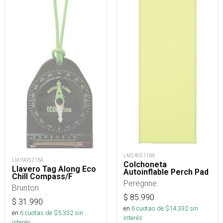
LM240511BA
LM190521BA
Colchoneta
Llavero Tag Along Eco
Autoinflable Perch Pad
Chill Compass/F
Peregrine
Brunton
$
85.990
$
31.990
en
6
cuotas de $
14.332
sin
en
6
cuotas de $
5.332
sin
interés
interés