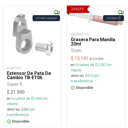
24
%
OFF
3
ÚLTIMA UNIDAD
ÚLTIMAS
MKR0607176
Grasera Para Manilla
20ml
Sram
$
15.191
$
19.990
en
6
cuotas de $
2.532
sin
A030518-C
interés
Extensor De Pata De
ahorras
$
610
por
Cambio TB-ET06
transferencia.
Super B
Disponible
$
21.990
en
6
cuotas de $
3.665
sin
interés
ahorras
$
880
por
transferencia.
Disponible