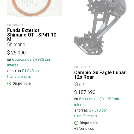
OUT38535-C
Funda Exterior
Shimano OT - SP41 10
M
Shimano
$
25.990
en
6
cuotas de $
4.332
sin
interés
OUT33798-C
ahorras
$
1.040
por
Cambio Gx Eagle Lunar
transferencia.
12s Rear
Sram
Disponible
$
187.690
en
6
cuotas de $
31.282
sin
interés
ahorras
$
7.510
por
transferencia.
Disponible
+5 Vendidos