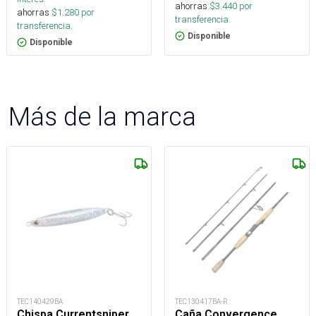
ahorras
$
3.440
por
ahorras
$
1.280
por
transferencia.
transferencia.
Disponible
Disponible
Más de la marca
TEC140429BA
TEC130417BA-R
Chispa Currentsniper
Caña Convergence