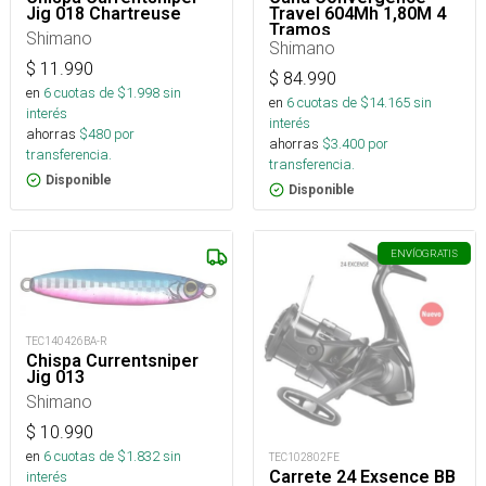
Jig 018 Chartreuse
Travel 604Mh 1,80M 4
Tramos
Shimano
Cvs60mh4saco_
Shimano
$
11.990
$
84.990
en
6
cuotas de $
1.998
sin
en
6
cuotas de $
14.165
sin
interés
interés
ahorras
$
480
por
ahorras
$
3.400
por
transferencia.
transferencia.
Disponible
Disponible
ENVÍO
GRATIS
TEC140426BA-R
Chispa Currentsniper
Jig 013
Shimano
$
10.990
en
6
cuotas de $
1.832
sin
TEC102802FE
Carrete 24 Exsence BB
interés