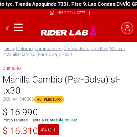
yc. Tienda Apoquindo 7331. Piso 9. Las Condes
¡ENVÍO GRATI
+56 2 2244 3777
|
Inicio
/
Ciclismo
/
Componentes
/
Cambiadores y Shifters
/
Shifters
/
Manilla Cambio (Par-Bolsa) sl-tx30
Shimano
Manilla Cambio (Par-Bolsa) sl-
tx30
SKU:
ANI040806
+5 VENDIDOS
$
16.990
Precio Tarjetas: Hasta
6
cuotas de $
2.832
$
16.310
4
% OFF