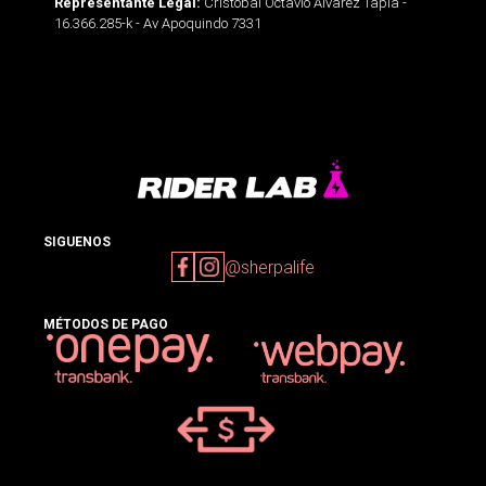
Cristobal Octavio Alvarez Tapia -
Representante Legal:
16.366.285-k - Av Apoquindo 7331
SIGUENOS
@sherpalife
MÉTODOS DE PAGO