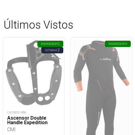
Últimos Vistos
ENVÍO
GRATIS
ENVÍO
GRATIS
2
ÚLTIMAS
LM180514BA
Ascensor Double
Handle Expedition
CMI