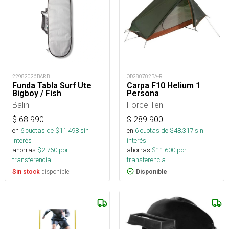
22982026BARB
OD280702BA-R
Funda Tabla Surf Ute
Carpa F10 Helium 1
Bigboy / Fish
Persona
Balin
Force Ten
$
68.990
$
289.900
en
6
cuotas de $
11.498
sin
en
6
cuotas de $
48.317
sin
interés
interés
ahorras
$
2.760
por
ahorras
$
11.600
por
transferencia.
transferencia.
disponible
Sin stock
Disponible