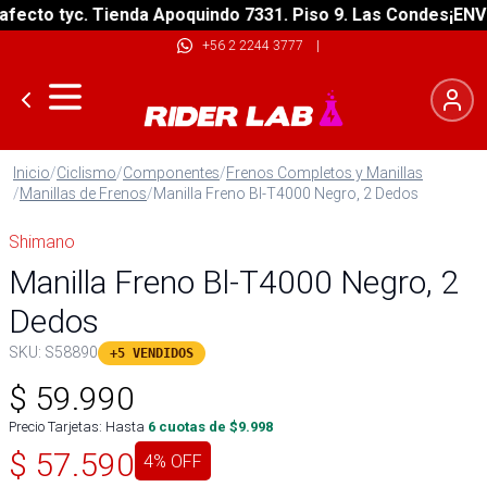
cto tyc. Tienda Apoquindo 7331. Piso 9. Las Condes
¡ENVÍO 
+56 2 2244 3777
|
Inicio
/
Ciclismo
/
Componentes
/
Frenos Completos y Manillas
/
Manillas de Frenos
/
Manilla Freno Bl-T4000 Negro, 2 Dedos
Shimano
Manilla Freno Bl-T4000 Negro, 2
Dedos
SKU:
S58890
+5 VENDIDOS
$
59.990
Precio Tarjetas: Hasta
6
cuotas de $
9.998
$
57.590
4
% OFF