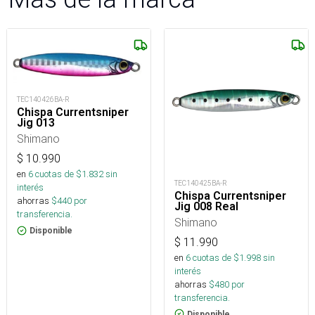
TEC140426BA-R
Chispa Currentsniper
Jig 013
Shimano
$
10.990
en
6
cuotas de $
1.832
sin
TEC140425BA-R
interés
Chispa Currentsniper
ahorras
$
440
por
Jig 008 Real
transferencia.
Shimano
Disponible
$
11.990
en
6
cuotas de $
1.998
sin
interés
ahorras
$
480
por
transferencia.
Disponible