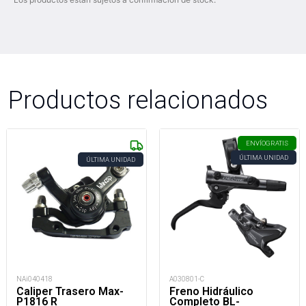
Productos relacionados
ENVÍO
GRATIS
ÚLTIMA UNIDAD
ÚLTIMA UNIDAD
NAi040418
A030801-C
Caliper Trasero Max-
Freno Hidráulico
P1816 R
Completo BL-