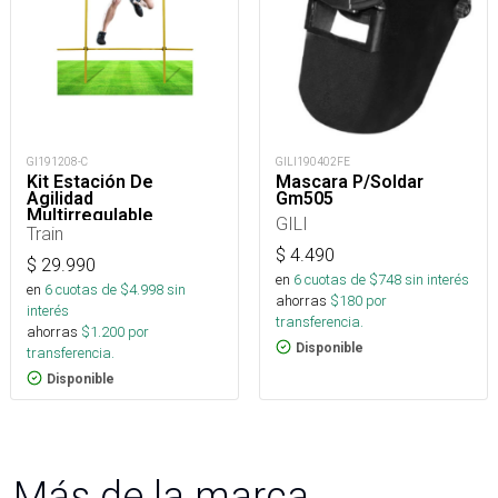
GI191208-C
GILI190402FE
Kit Estación De
Mascara P/Soldar
Agilidad
Gm505
Multirregulable
GILI
Train
$
4.490
$
29.990
en
6
cuotas de $
748
sin interés
en
6
cuotas de $
4.998
sin
ahorras
$
180
por
interés
transferencia.
ahorras
$
1.200
por
Disponible
transferencia.
Disponible
Más de la marca