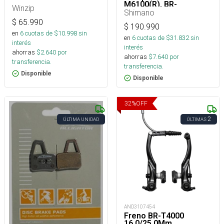
M6100(R), BR-
Winzip
M6100(R)
Shimano
$
65.990
$
190.990
en
6
cuotas de $
10.998
sin
en
6
cuotas de $
31.832
sin
interés
interés
ahorras
$
2.640
por
ahorras
$
7.640
por
transferencia.
transferencia.
Disponible
Disponible
32
%
OFF
2
ÚLTIMA UNIDAD
ÚLTIMAS
AND3107454
Freno BR-T4000
16.0/25.0Mm