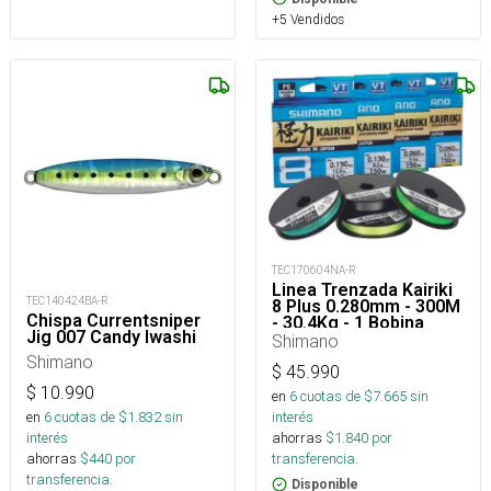
+5 Vendidos
TEC170604NA-R
Linea Trenzada Kairiki
TEC140424BA-R
8 Plus 0.280mm - 300M
Chispa Currentsniper
- 30.4Kg - 1 Bobina
Jig 007 Candy Iwashi
300M
Shimano
Shimano
$
45.990
$
10.990
en
6
cuotas de $
7.665
sin
en
6
cuotas de $
1.832
sin
interés
interés
ahorras
$
1.840
por
ahorras
$
440
por
transferencia.
transferencia.
Disponible