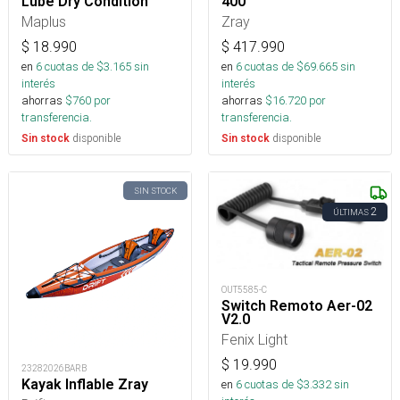
Lube Dry Condition
400
Maplus
Zray
$
18.990
$
417.990
en
6
cuotas de $
3.165
sin
en
6
cuotas de $
69.665
sin
interés
interés
ahorras
$
760
por
ahorras
$
16.720
por
transferencia.
transferencia.
disponible
disponible
Sin stock
Sin stock
SIN STOCK
2
ÚLTIMAS
OUT5585-C
Switch Remoto Aer-02
V2.0
Fenix Light
$
19.990
23282026BARB
Kayak Inflable Zray
en
6
cuotas de $
3.332
sin