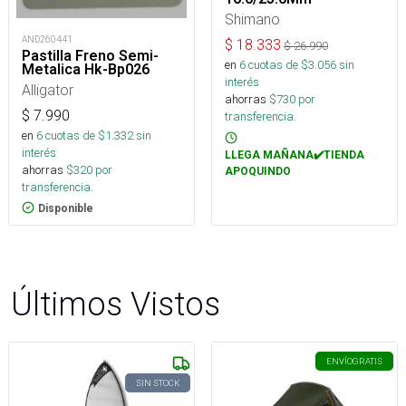
Shimano
AND260441
$
18.333
$
26.990
Pastilla Freno Semi-
en
6
cuotas de $
3.056
sin
Metalica Hk-Bp026
interés
Alligator
ahorras
$
730
por
$
7.990
transferencia.
en
6
cuotas de $
1.332
sin
interés
LLEGA MAÑANA✔️TIENDA
ahorras
$
320
por
APOQUINDO
transferencia.
Disponible
Últimos Vistos
ENVÍO
GRATIS
SIN STOCK