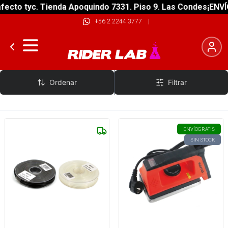
ecto tyc. Tienda Apoquindo 7331. Piso 9. Las Condes
¡ENVÍO
+56 2 2244 3777
|
Maplus
Ordenar
Filtrar
ENVÍO
GRATIS
SIN STOCK