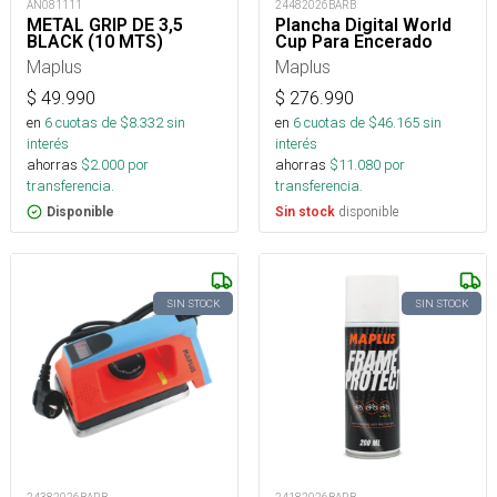
AN081111
24482026BARB
METAL GRIP DE 3,5
Plancha Digital World
BLACK (10 MTS)
Cup Para Encerado
Maplus
Maplus
$
49.990
$
276.990
en
6
cuotas de $
8.332
sin
en
6
cuotas de $
46.165
sin
interés
interés
ahorras
$
2.000
por
ahorras
$
11.080
por
transferencia.
transferencia.
disponible
Disponible
Sin stock
SIN STOCK
SIN STOCK