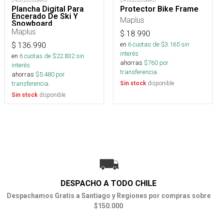
24382026BARB
24182026BARB
Plancha Digital Para
Protector Bike Frame
Encerado De Ski Y
Maplus
Snowboard
Maplus
$
18.990
en
6
cuotas de $
3.165
sin
$
136.990
interés
en
6
cuotas de $
22.832
sin
ahorras
$
760
por
interés
transferencia.
ahorras
$
5.480
por
transferencia.
disponible
Sin stock
disponible
Sin stock
DESPACHO A TODO CHILE
Despachamos Gratis a Santiago y Regiones por compras sobre
$150.000