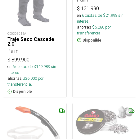
$
131.990
en
6
cuotas de $
21.998
sin
interés
ahorras
$
5.280
por
transferencia.
OD030801BA
Traje Seco Cascade
Disponible
2.0
Palm
$
899.900
en
6
cuotas de $
149.983
sin
interés
ahorras
$
36.000
por
transferencia.
Disponible