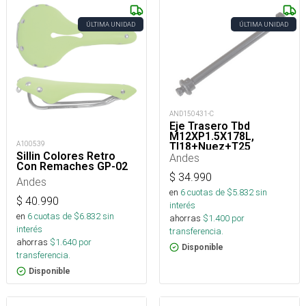
ÚLTIMA UNIDAD
ÚLTIMA UNIDAD
AND150431-C
Eje Trasero Tbd
M12XP1.5X178L,
A100539
Tl18+Nuez+T25
Sillin Colores Retro
Andes
Con Remaches GP-02
$
34.990
Andes
en
6
cuotas de $
5.832
sin
$
40.990
interés
en
6
cuotas de $
6.832
sin
ahorras
$
1.400
por
interés
transferencia.
ahorras
$
1.640
por
Disponible
transferencia.
Disponible