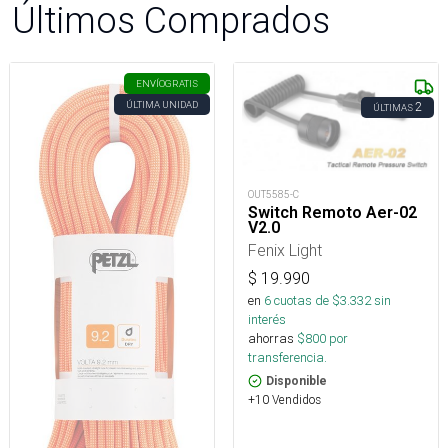
Últimos Comprados
ENVÍO
GRATIS
ÚLTIMA UNIDAD
2
ÚLTIMAS
OUT5585-C
Switch Remoto Aer-02
V2.0
Fenix Light
$
19.990
en
6
cuotas de $
3.332
sin
interés
ahorras
$
800
por
transferencia.
Disponible
+10 Vendidos