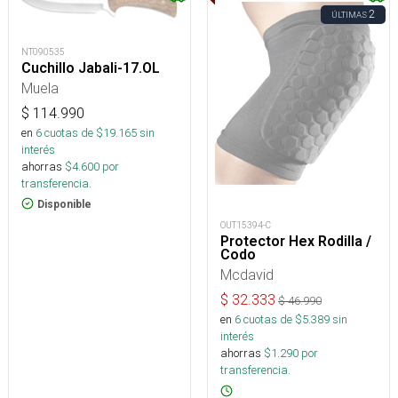
2
ÚLTIMAS
NT090535
Cuchillo Jabali-17.OL
Muela
$
114.990
en
6
cuotas de $
19.165
sin
interés
ahorras
$
4.600
por
transferencia.
Disponible
OUT15394-C
Protector Hex Rodilla /
Codo
Mcdavid
$
32.333
$
46.990
en
6
cuotas de $
5.389
sin
interés
ahorras
$
1.290
por
transferencia.