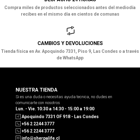
Compra miles de productos seleccionados antes del mediodía
recibes en el mismo día en cientos de comunas
CAMBIOS Y DEVOLUCIONES
Tienda física en Av. Apoquindo 7331, Piso 9, Las Condes o a través
de WhatsApp
NUESTRA TIENDA
Si es una duda o necesitas ayuda tecnica, no dudes en
comunicarte con nosotros
Lun. - Vie. 10:30 a 14:30 - 15:00 a 19:00
Apoquindo 7331 OF 918 - Las Condes
+56 2 2244 3777
+56 2 2244 3777
info@sherpalife.cl