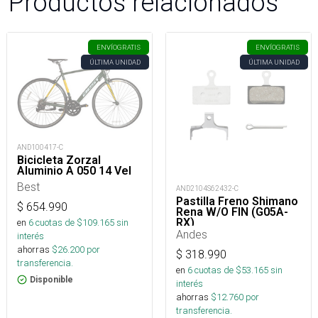
Productos relacionados
ENVÍO
GRATIS
ENVÍO
GRATIS
ÚLTIMA UNIDAD
ÚLTIMA UNIDAD
AND100417-C
Bicicleta Zorzal
Aluminio A 050 14 Vel
Best
AND2104S62432-C
Pastilla Freno Shimano
$
654.990
Rena W/O FIN (G05A-
RX)
en
6
cuotas de $
109.165
sin
Andes
interés
ahorras
$
26.200
por
$
318.990
transferencia.
en
6
cuotas de $
53.165
sin
Disponible
interés
ahorras
$
12.760
por
transferencia.