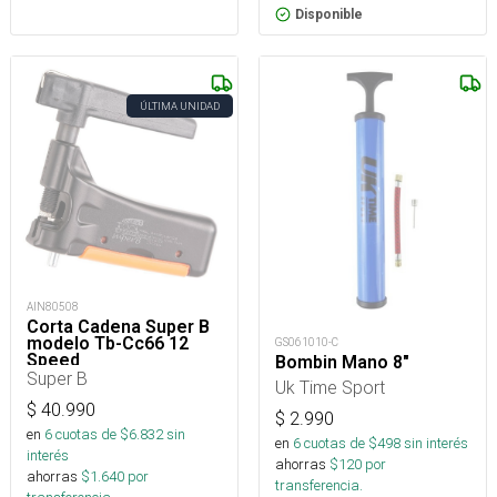
Disponible
ÚLTIMA UNIDAD
AIN80508
Corta Cadena Super B
modelo Tb-Cc66 12
GS061010-C
Speed
Bombin Mano 8"
Super B
Uk Time Sport
$
40.990
$
2.990
en
6
cuotas de $
6.832
sin
en
6
cuotas de $
498
sin interés
interés
ahorras
$
120
por
ahorras
$
1.640
por
transferencia.