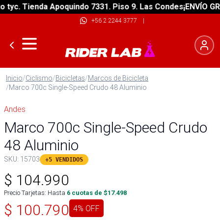
c. Tienda Apoquindo 7331. Piso 9. Las Condes
¡ENVÍO GRATIS
+56 2 2244 3777
|
Inicio
/
Ciclismo
/
Bicicletas
/
Marcos de Bicicleta
/
Marco 700c Single-Speed Crudo 48 Aluminio
Andes
Marco 700c Single-Speed Crudo
48 Aluminio
SKU:
15703
+5 VENDIDOS
$
104.990
Precio Tarjetas: Hasta
6
cuotas de $
17.498
$
100.790
4
% OFF