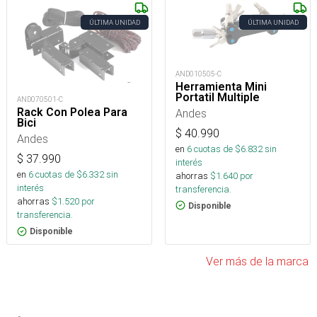
ÚLTIMA UNIDAD
ÚLTIMA UNIDAD
AND010505-C
Herramienta Mini
Portatil Multiple
AND070501-C
Rack Con Polea Para
Andes
Bici
$
40.990
Andes
en
6
cuotas de $
6.832
sin
$
37.990
interés
en
6
cuotas de $
6.332
sin
ahorras
$
1.640
por
interés
transferencia.
ahorras
$
1.520
por
Disponible
transferencia.
Disponible
Ver más de la marca