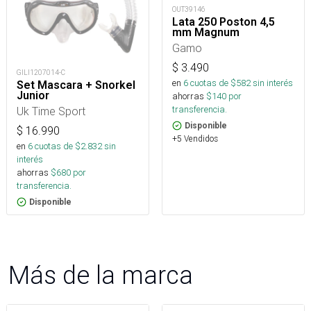
OUT39146
Lata 250 Poston 4,5
mm Magnum
Gamo
$
3.490
GILI1207014-C
en
6
cuotas de $
582
sin interés
Set Mascara + Snorkel
Junior
ahorras
$
140
por
transferencia.
Uk Time Sport
Disponible
$
16.990
+5 Vendidos
en
6
cuotas de $
2.832
sin
interés
ahorras
$
680
por
transferencia.
Disponible
Más de la marca