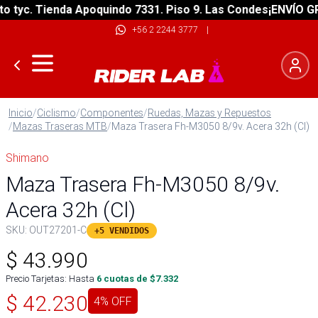
tyc. Tienda Apoquindo 7331. Piso 9. Las Condes
¡ENVÍO GRAT
+56 2 2244 3777
|
Inicio
/
Ciclismo
/
Componentes
/
Ruedas, Mazas y Repuestos
/
Mazas Traseras MTB
/
Maza Trasera Fh-M3050 8/9v. Acera 32h (Cl)
Shimano
Maza Trasera Fh-M3050 8/9v.
Acera 32h (Cl)
SKU:
OUT27201-C
+5 VENDIDOS
$
43.990
Precio Tarjetas: Hasta
6
cuotas de $
7.332
$
42.230
4
% OFF