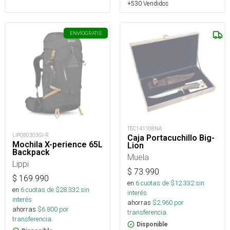
+530 Vendidos
ENVÍO
GRATIS
TEC141108NA
LIP080303GI-R
Caja Portacuchillo Big-
Mochila X-perience 65L
Lion
Backpack
Muela
Lippi
$
73.990
$
169.990
en
6
cuotas de $
12.332
sin
en
6
cuotas de $
28.332
sin
interés
interés
ahorras
$
2.960
por
ahorras
$
6.800
por
transferencia.
transferencia.
Disponible