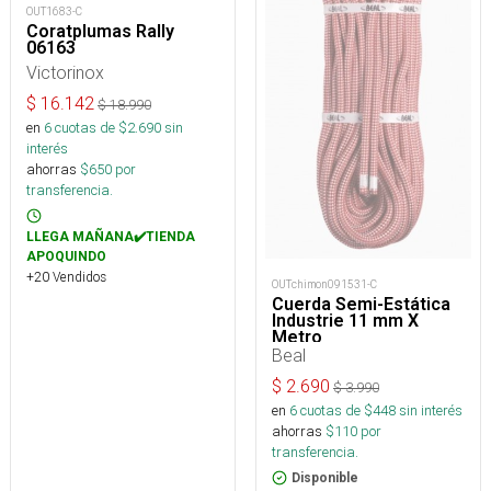
OUT1683-C
Coratplumas Rally
06163
Victorinox
$
16.142
$
18.990
en
6
cuotas de $
2.690
sin
interés
ahorras
$
650
por
transferencia.
LLEGA MAÑANA✔️TIENDA
APOQUINDO
+20 Vendidos
OUTchimon091531-C
Cuerda Semi-Estática
Industrie 11 mm X
Metro
Beal
$
2.690
$
3.990
en
6
cuotas de $
448
sin interés
ahorras
$
110
por
transferencia.
Disponible