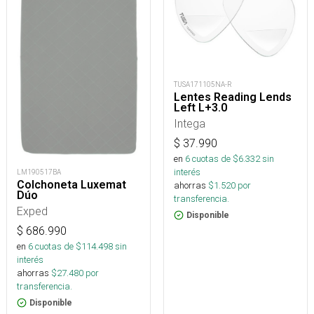
TUSA171105NA-R
Lentes Reading Lends
Left L+3.0
Intega
$
37.990
en
6
cuotas de $
6.332
sin
interés
LM190517BA
Colchoneta Luxemat
ahorras
$
1.520
por
Dúo
transferencia.
Exped
Disponible
$
686.990
en
6
cuotas de $
114.498
sin
interés
ahorras
$
27.480
por
transferencia.
Disponible