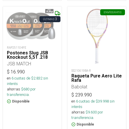
ENVÍO
GRATIS
3
ÚLTIMAS
RAP251104FE
Postones Slug JSB
Knockout 5,51 .218
JSB MATCH
SS210619BA-R
$
16.990
Raqueta Pure Aero Lite
en
6
cuotas de $
2.832
sin
Rafa
interés
Babolat
ahorras
$
680
por
$
239.990
transferencia.
en
6
cuotas de $
39.998
sin
Disponible
interés
ahorras
$
9.600
por
transferencia.
Disponible