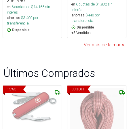
$
84.990
en
6
cuotas de $
1.832
sin
en
6
cuotas de $
14.165
sin
interés
interés
ahorras
$
440
por
ahorras
$
3.400
por
transferencia.
transferencia.
Disponible
Disponible
+5 Vendidos
Ver más de la marca
Últimos Comprados
15
%
OFF
33
%
OFF