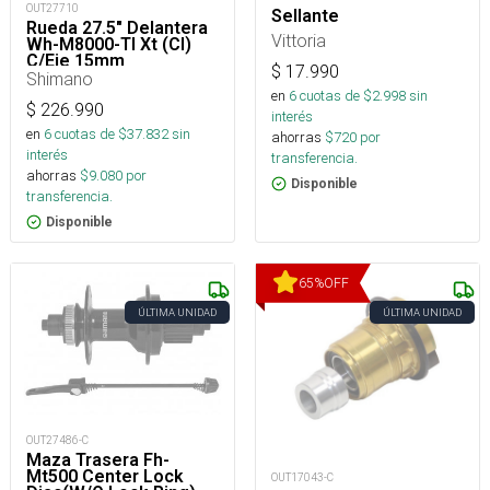
OUT27710
Sellante
Rueda 27.5" Delantera
Vittoria
Wh-M8000-Tl Xt (Cl)
C/Eje 15mm
$
17.990
Shimano
en
6
cuotas de $
2.998
sin
$
226.990
interés
en
6
cuotas de $
37.832
sin
ahorras
$
720
por
interés
transferencia.
ahorras
$
9.080
por
Disponible
transferencia.
Disponible
65
%
OFF
ÚLTIMA UNIDAD
ÚLTIMA UNIDAD
OUT27486-C
Maza Trasera Fh-
Mt500 Center Lock
OUT17043-C