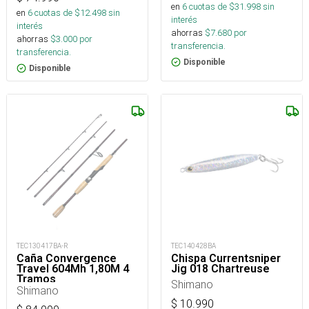
en
6
cuotas de $
31.998
sin
en
6
cuotas de $
12.498
sin
interés
interés
ahorras
$
7.680
por
ahorras
$
3.000
por
transferencia.
transferencia.
Disponible
Disponible
TEC130417BA-R
TEC140428BA
Caña Convergence
Chispa Currentsniper
Travel 604Mh 1,80M 4
Jig 018 Chartreuse
Tramos
Shimano
Cvs60mh4saco_
Shimano
$
10.990