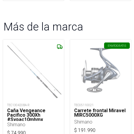
Más de la marca
ENVÍO
GRATIS
TEC130420BA-R
TEC05110021
Caña Vengeance
Carrete frontal Miravel
Pacifico 300Xh
MIRC5000XG
#Svpac10mhmx_
Shimano
Shimano
$
191.990
$
74.990