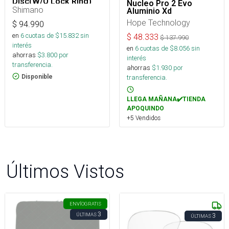
Disc(W/O Lock Ring)
Nucleo Pro 2 Evo
12-Speed 32h
Shimano
Aluminio Xd
Hope Technology
$
94.990
en
6
cuotas de $
15.832
sin
$
48.333
$
137.990
interés
en
6
cuotas de $
8.056
sin
ahorras
$
3.800
por
interés
transferencia.
ahorras
$
1.930
por
Disponible
transferencia.
LLEGA MAÑANA✔️TIENDA
APOQUINDO
+5 Vendidos
Últimos Vistos
ENVÍO
GRATIS
3
ÚLTIMAS
3
ÚLTIMAS