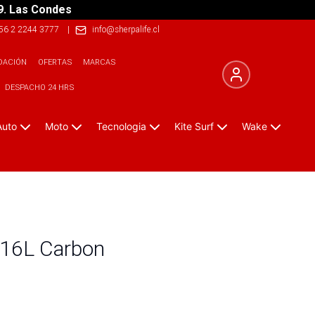
9. Las Condes
56 2 2244 3777
|
info@sherpalife.cl
DACIÓN
OFERTAS
MARCAS
DESPACHO 24 HRS
Auto
Moto
Tecnologia
Kite Surf
Wake
 16L Carbon