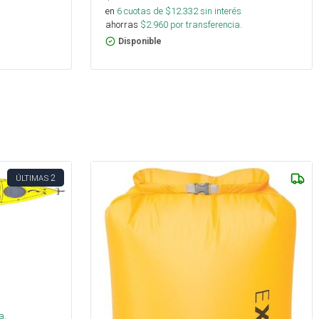
en
6
cuotas de $
12.332
sin interés
ahorras
$
2.960
por transferencia.
Disponible
2
ÚLTIMAS
s
a.