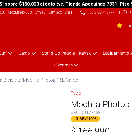
S! sobre $150.000 afecto tyc. Tienda Apoquindo 7331. Piso 
9:00
-
Apoquindo 7331 Of 918 - Santiago - Chile
|
+56 2 2244 3777
|
+
LIQUI
Surf
Camp
Stand Up Paddle - Kayak
Equipamiento 
Ver más
a Bicicleta
/
Mochila Photop 16L Carbon
Evoc
Mochila Photop
SKU:
OUT27453
+5 VENDIDOS
$
166.990