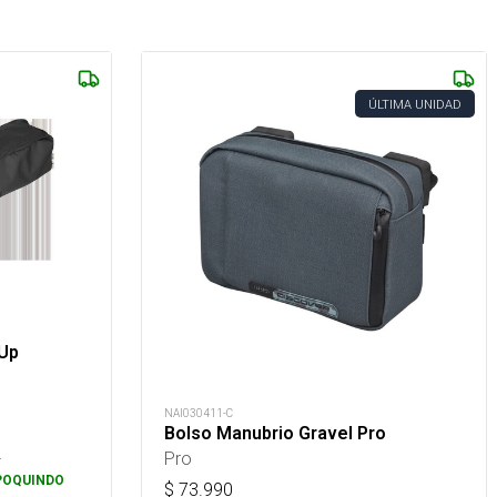
ÚLTIMA UNIDAD
 Up
NAI030411-C
Bolso Manubrio Gravel Pro
.
Pro
POQUINDO
$
73.990