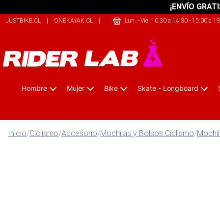
¡ENVÍO GRATI
JUSTBIKE.CL
|
ONEKAYAK.CL
|
SHERPALIFE.COM.AR
Lun. - Vie. 10:30 a 14:30 - 15:00 a 1
Hombre
Mujer
Bike
Skate - Longboard
Inicio
/
Ciclismo
/
Accesorio
/
Mochilas y Bolsos Ciclismo
/
Mochil