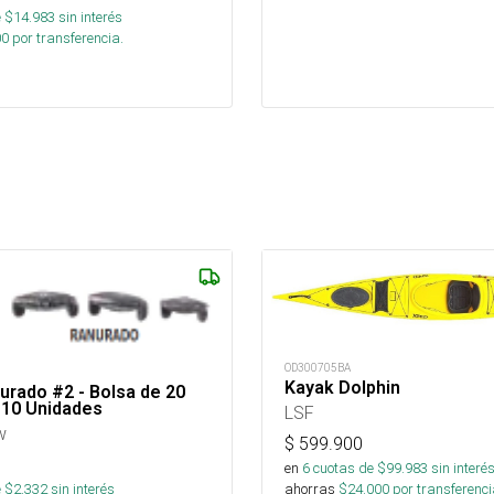
 $
14.983
sin interés
00
por transferencia.
OD300705BA
Kayak Dolphin
rado #2 - Bolsa de 20
 10 Unidades
LSF
w
$
599.900
en
6
cuotas de $
99.983
sin interé
 $
2.332
sin interés
ahorras
$
24.000
por transferenci