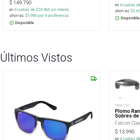
$
149.790
en
6
cuotas de
en
6
cuotas de $
24.965
sin interés
ahorras
$
3.6
ahorras
$
5.990
por transferencia.
Disponible
Disponible
Últimos Vistos
TN061107
Plomo Ranu
Sobres de
Falcon Cla
$
13.990
en
6
cuotas de