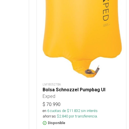
LM180527BA
Bolsa Schnozzel Pumpbag Ul
Exped
$
70.990
en
6
cuotas de $
11.832
sin interés
ahorras
$
2.840
por transferencia.
Disponible