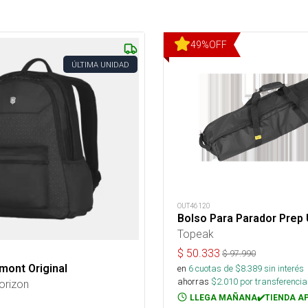
49
%
OFF
ÚLTIMA UNIDAD
OUT46120
Bolso Para Parador Prep
Topeak
$
50.333
$
97.990
mont Original
en
6
cuotas de $
8.389
sin interés
ahorras
$
2.010
por transferencia
orizon
LLEGA MAÑANA✔️TIENDA A