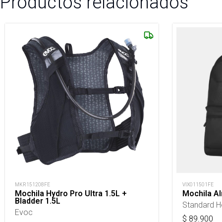
Productos relacionados
MKR151208FE
VIX011501FE
Mochila Hydro Pro Ultra 1.5L +
Mochila Al
Bladder 1.5L
Standard H
Evoc
$
89.900