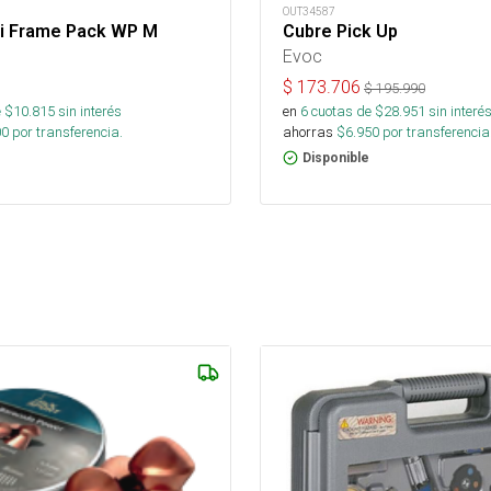
OUT34587
ti Frame Pack WP M
Cubre Pick Up
Evoc
$
173.706
$
195.990
 $
10.815
sin interés
en
6
cuotas de $
28.951
sin interé
00
por transferencia.
ahorras
$
6.950
por transferencia
Disponible