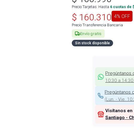
Precio Tarjetas: Hasta
6
cuotas de 
$
160.310
4
% OFF
Precio Transferencia Bancaria
Envío gratis
Sin stock disponible
Pregúntanos 
10:30 a 14:30
Pregúntanos d
(
Lun. - Vie. 10
Visítanos en
Santiago - Ch