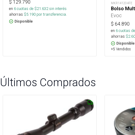
$
129.790
MKR141204FE
Bolso Mul
en
6
cuotas de $
21.632
sin interés
ahorras
$
5.190
por transferencia.
Evoc
Disponible
$
64.890
en
6
cuotas de
ahorras
$
2.6
Disponible
+5 Vendidos
Últimos Comprados