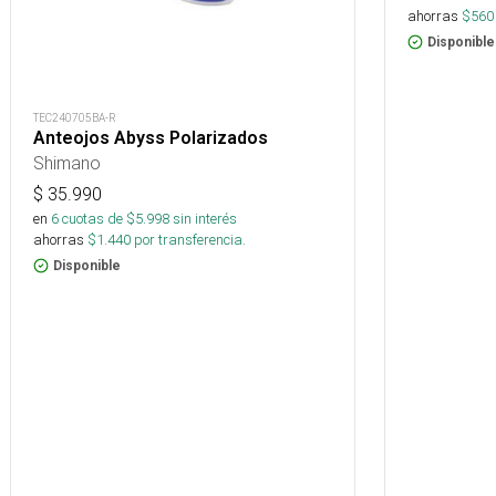
ahorras
$
560
Disponible
TEC240705BA-R
Anteojos Abyss Polarizados
Shimano
$
35.990
en
6
cuotas de $
5.998
sin interés
ahorras
$
1.440
por transferencia.
Disponible