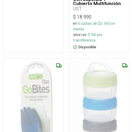
Cubierto Multifunción
UST
$
18.990
en
6
cuotas de $
3.165
sin
interés
ahorras
$
760
por
transferencia.
Disponible