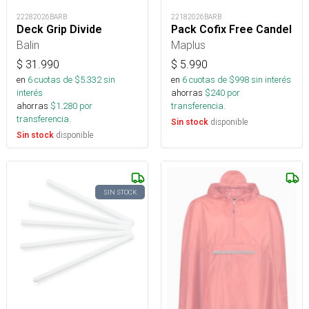
22282026BARB
22182026BARB
Deck Grip Divide
Pack Cofix Free Candel
Balin
Maplus
$
31.990
$
5.990
en
6
cuotas de $
5.332
sin
en
6
cuotas de $
998
sin interés
interés
ahorras
$
240
por
ahorras
$
1.280
por
transferencia.
transferencia.
disponible
Sin stock
disponible
Sin stock
SIN STOCK