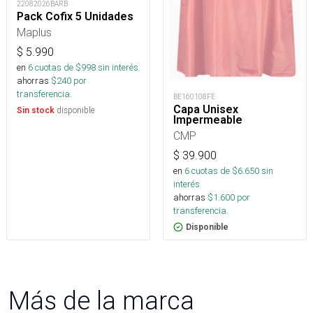
22082026BARB
Pack Cofix 5 Unidades
Maplus
$
5.990
en
6
cuotas de $
998
sin interés
ahorras
$
240
por
transferencia.
BE160108FE
Capa Unisex
disponible
Sin stock
Impermeable
CMP
$
39.900
en
6
cuotas de $
6.650
sin
interés
ahorras
$
1.600
por
transferencia.
Disponible
Más de la marca