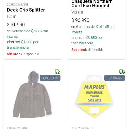
Chaqueta Northern
22382026BARB
Cord Eco Hooded
Deck Grip Splitter
Vissla
Balin
$
96.990
$
31.990
en
6
cuotas de $
16.165
sin
en
6
cuotas de $
5.332
sin
interés
interés
ahorras
$
3.880
por
ahorras
$
1.280
por
transferencia.
transferencia.
disponible
Sin stock
disponible
Sin stock
SIN STOCK
SIN STOCK
21882026BARB
21782026BARB