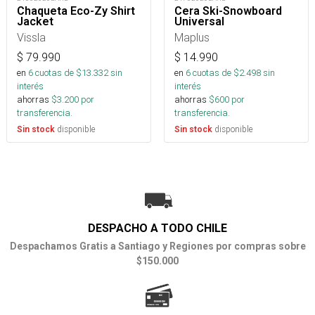
Chaqueta Eco-Zy Shirt
Cera Ski-Snowboard
Jacket
Universal
Vissla
Maplus
$
79.990
$
14.990
en
6
cuotas de $
13.332
sin
en
6
cuotas de $
2.498
sin
interés
interés
ahorras
$
3.200
por
ahorras
$
600
por
transferencia.
transferencia.
disponible
disponible
Sin stock
Sin stock
DESPACHO A TODO CHILE
Despachamos Gratis a Santiago y Regiones por compras sobre
$150.000