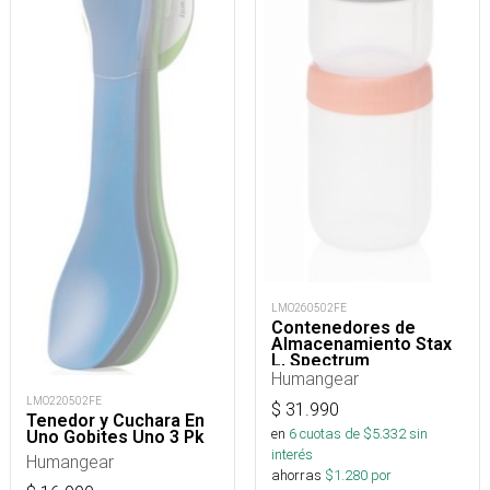
LMO260502FE
Contenedores de
Almacenamiento Stax
L, Spectrum
Humangear
LMO220502FE
$
31.990
Tenedor y Cuchara En
en
6
cuotas de $
5.332
sin
Uno Gobites Uno 3 Pk
interés
Humangear
ahorras
$
1.280
por