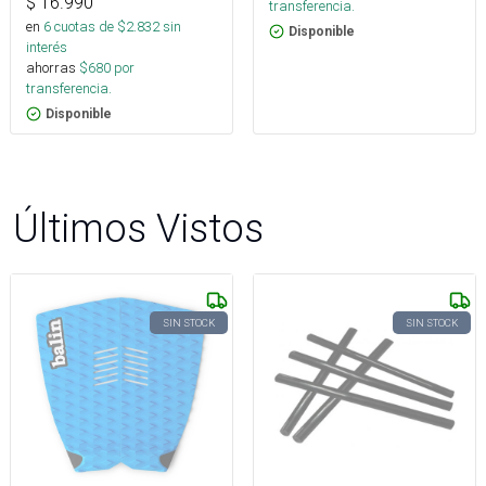
$
16.990
transferencia.
en
6
cuotas de $
2.832
sin
Disponible
interés
ahorras
$
680
por
transferencia.
Disponible
Últimos Vistos
SIN STOCK
SIN STOCK