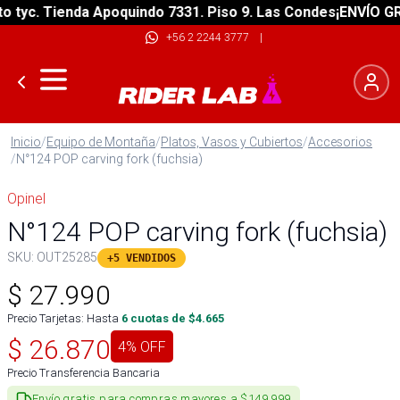
yc. Tienda Apoquindo 7331. Piso 9. Las Condes
¡ENVÍO GRATI
+56 2 2244 3777
|
Inicio
/
Equipo de Montaña
/
Platos, Vasos y Cubiertos
/
Accesorios
/
N°124 POP carving fork (fuchsia)
Opinel
N°124 POP carving fork (fuchsia)
SKU:
OUT25285
+5 VENDIDOS
$
27.990
Precio Tarjetas: Hasta
6
cuotas de $
4.665
$
26.870
4
% OFF
Precio Transferencia Bancaria
Envío gratis para compras mayores a $149.999