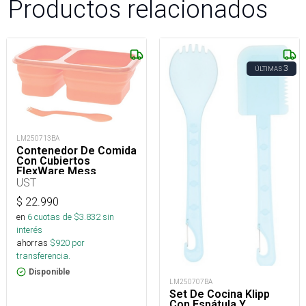
Productos relacionados
3
ÚLTIMAS
LM250713BA
Contenedor De Comida
Con Cubiertos
FlexWare Mess
Compacto
UST
$
22.990
en
6
cuotas de $
3.832
sin
interés
ahorras
$
920
por
transferencia.
Disponible
LM250707BA
Set De Cocina Klipp
Con Espátula Y