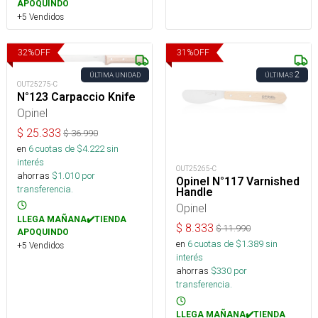
APOQUINDO
+5 Vendidos
32
%
OFF
31
%
OFF
2
ÚLTIMA UNIDAD
ÚLTIMAS
OUT25275-C
N°123 Carpaccio Knife
Opinel
$
25.333
$
36.990
en
6
cuotas de $
4.222
sin
interés
OUT25265-C
ahorras
$
1.010
por
Opinel N°117 Varnished
transferencia.
Handle
Opinel
LLEGA MAÑANA✔️TIENDA
$
8.333
$
11.990
APOQUINDO
en
6
cuotas de $
1.389
sin
+5 Vendidos
interés
ahorras
$
330
por
transferencia.
LLEGA MAÑANA✔️TIENDA