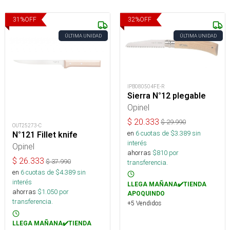
31
%
OFF
32
%
OFF
ÚLTIMA UNIDAD
ÚLTIMA UNIDAD
IPB080504FE-R
Sierra N°12 plegable
Opinel
$
20.333
$
29.990
OUT25273-C
en
6
cuotas de $
3.389
sin
N°121 Fillet knife
interés
Opinel
ahorras
$
810
por
$
26.333
$
37.990
transferencia.
en
6
cuotas de $
4.389
sin
interés
LLEGA MAÑANA✔️TIENDA
ahorras
$
1.050
por
APOQUINDO
transferencia.
+5 Vendidos
LLEGA MAÑANA✔️TIENDA