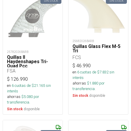
SIN STOCK
SIN STOCK
25682026BARB
Quillas Glass Flex M-5
Tri
25782026BARB
Quillas II
FCS
Haydenshapes Tri-
$
46.990
Quad Pcc
FSA
en
6
cuotas de $
7.832
sin
interés
$
126.990
ahorras
$
1.880
por
en
6
cuotas de $
21.165
sin
transferencia.
interés
disponible
Sin stock
ahorras
$
5.080
por
transferencia.
disponible
Sin stock