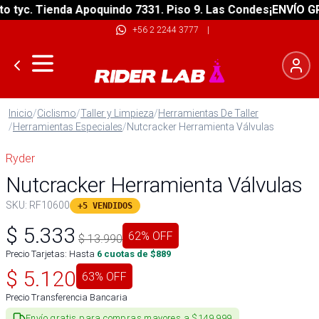
yc. Tienda Apoquindo 7331. Piso 9. Las Condes
¡ENVÍO GRATI
+56 2 2244 3777
|
Inicio
/
Ciclismo
/
Taller y Limpieza
/
Herramientas De Taller
/
Herramientas Especiales
/
Nutcracker Herramienta Válvulas
Ryder
Nutcracker Herramienta Válvulas
SKU:
RF10600
+5 VENDIDOS
$
5.333
62
% OFF
$
13.990
Precio Tarjetas: Hasta
6
cuotas de $
889
$
5.120
63
% OFF
Precio Transferencia Bancaria
Envío gratis para compras mayores a $149.999