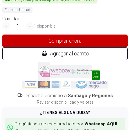
Formato
:
Unidad
Cantidad:
-
+
1 disponible
Comprar ahora
Agregar al carrito
4%
OFF
Despacho domicilio a
Santiago y Regiones
Revisar disponibilidad y valores
¿TIENES ALGUNA DUDA?
Pregúntanos de este producto por
Whatsapp AQUÍ