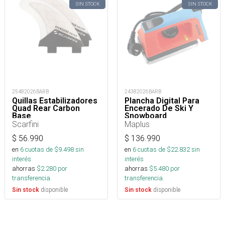
SIN STOCK
SIN STOCK
25482026BARB
24382026BARB
Quillas Estabilizadores
Plancha Digital Para
Quad Rear Carbon
Encerado De Ski Y
Base
Snowboard
Scarfini
Maplus
$
56.990
$
136.990
en
6
cuotas de $
9.498
sin
en
6
cuotas de $
22.832
sin
interés
interés
ahorras
$
2.280
por
ahorras
$
5.480
por
transferencia.
transferencia.
disponible
disponible
Sin stock
Sin stock