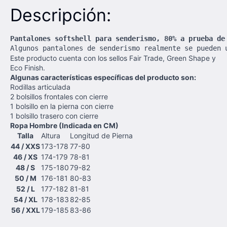
Descripción:
Pantalones softshell para senderismo, 80% a prueba de
Algunos pantalones de senderismo realmente se pueden 
Este producto cuenta con los sellos Fair Trade, Green Shape y
Eco Finish.
Algunas características específicas del producto son:
Rodillas articulada
2 bolsillos frontales con cierre
1 bolsillo en la pierna con cierre
1 bolsillo trasero con cierre
Ropa Hombre (Indicada en CM)
Talla
Altura
Longitud de Pierna
44 / XXS
173-178
77-80
46 / XS
174-179
78-81
48 / S
175-180
79-82
50 / M
176-181
80-83
52 / L
177-182
81-81
54 / XL
178-183
82-85
56 / XXL
179-185
83-86