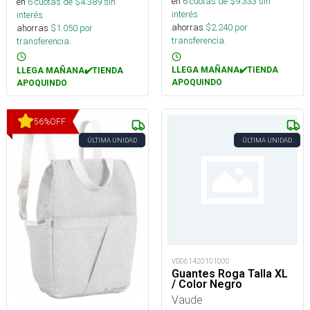
en
6
cuotas de $
9.333
sin
en
6
cuotas de $
4.389
sin
interés
interés
ahorras
$
2.240
por
ahorras
$
1.050
por
transferencia.
transferencia.
LLEGA MAÑANA✔️TIENDA
LLEGA MAÑANA✔️TIENDA
APOQUINDO
APOQUINDO
56
%
OFF
ÚLTIMA UNIDAD
ÚLTIMA UNIDAD
VD061420101000
Guantes Roga Talla XL
/ Color Negro
Vaude