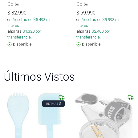
Doite
Doite
$
32.990
$
59.990
en
6
cuotas de $
5.498
sin
en
6
cuotas de $
9.998
sin
interés
interés
ahorras
$
1.320
por
ahorras
$
2.400
por
transferencia.
transferencia.
Disponible
Disponible
Últimos Vistos
3
ÚLTIMAS