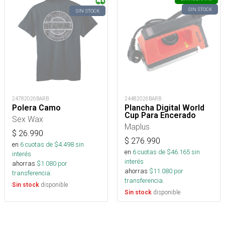
SIN STOCK
SIN STOCK
24782026BARB
24482026BARB
Polera Camo
Plancha Digital World
Cup Para Encerado
Sex Wax
Maplus
$
26.990
$
276.990
en
6
cuotas de $
4.498
sin
en
6
cuotas de $
46.165
sin
interés
interés
ahorras
$
1.080
por
ahorras
$
11.080
por
transferencia.
transferencia.
disponible
Sin stock
disponible
Sin stock