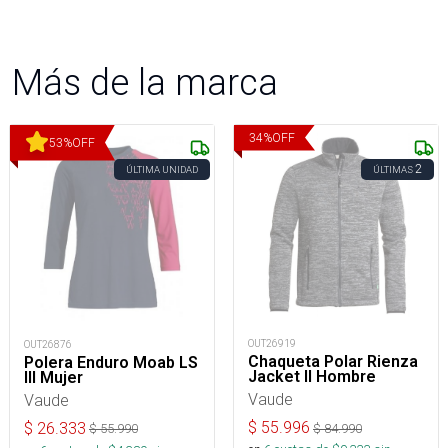
Más de la marca
34
%
OFF
53
%
OFF
2
ÚLTIMA UNIDAD
ÚLTIMAS
OUT26919
OUT26876
Chaqueta Polar Rienza
Polera Enduro Moab LS
Jacket II Hombre
III Mujer
Vaude
Vaude
$
55.996
$
26.333
$
84.990
$
55.990