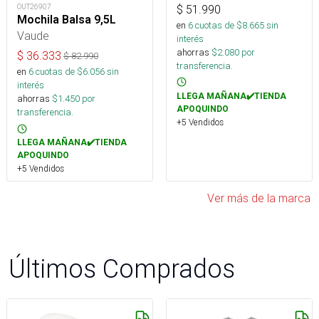
OUT26907
$
51.990
Mochila Balsa 9,5L
en
6
cuotas de $
8.665
sin
Vaude
interés
ahorras
$
2.080
por
$
36.333
$
82.990
transferencia.
en
6
cuotas de $
6.056
sin
interés
LLEGA MAÑANA✔️TIENDA
ahorras
$
1.450
por
APOQUINDO
transferencia.
+5 Vendidos
LLEGA MAÑANA✔️TIENDA
APOQUINDO
+5 Vendidos
Ver más de la marca
Últimos Comprados