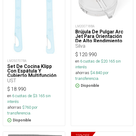
LM200718BA
Brújula De Pulgar Arc
Jet Para Orientación
De Alto Rendimiento
Silva
$
120.990
en
6
cuotas de $
20.165
sin
LM250707BA
Set De Cocina Klipp
interés
Con Espátula Y
ahorras
$
4.840
por
Cubierto Multifunción
transferencia.
UST
Disponible
$
18.990
en
6
cuotas de $
3.165
sin
interés
ahorras
$
760
por
transferencia.
Disponible
23
%
OFF