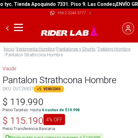
yc. Tienda Apoquindo 7331. Piso 9. Las Condes
¡ENVÍO GRATI
+56 2 2244 3777
|
Inicio
/
Vestimenta Hombre
/
Pantalones y Shorts
/
Trekking Hombre
/
Pantalon Strathcona Hombre
Vaude
Pantalon Strathcona Hombre
SKU:
OUT26837
+5 VENDIDOS
$
119.990
Precio Tarjetas: Hasta
6
cuotas de $
19.998
$
115.190
4
% OFF
Precio Transferencia Bancaria
Envío gratis para compras mayores a $149.999