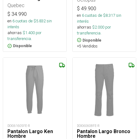
Quebec
$
49.900
$
34.990
en
6
cuotas de $
8.317
sin
en
6
cuotas de $
5.832
sin
interés
interés
ahorras
$
2.000
por
ahorras
$
1.400
por
transferencia.
transferencia.
Disponible
+5 Vendidos
Disponible
DOI061605FE-R
DOI060608FE-R
Pantalon Largo Ken
Pantalon Largo Bronco
Hombre
Hombre