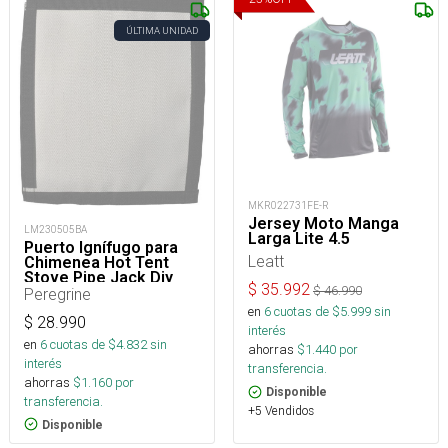
ÚLTIMA UNIDAD
MKR022731FE-R
Jersey Moto Manga
LM230505BA
Larga Lite 4.5
Puerto Ignífugo para
Leatt
Chimenea Hot Tent
Stove Pipe Jack Diy
$
35.992
$
46.990
Peregrine
en
6
cuotas de $
5.999
sin
$
28.990
interés
en
6
cuotas de $
4.832
sin
ahorras
$
1.440
por
interés
transferencia.
ahorras
$
1.160
por
Disponible
transferencia.
+5 Vendidos
Disponible