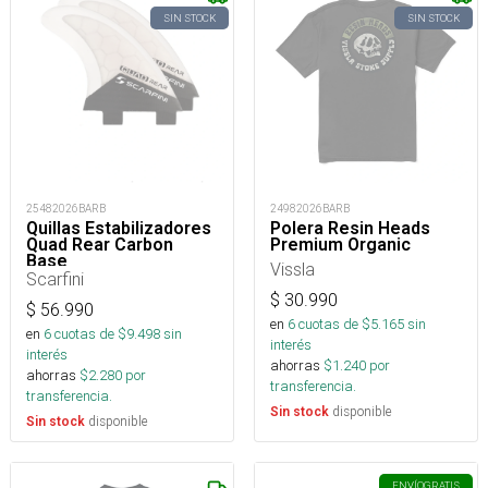
SIN STOCK
SIN STOCK
25482026BARB
24982026BARB
Quillas Estabilizadores
Polera Resin Heads
Quad Rear Carbon
Premium Organic
Base
Vissla
Scarfini
$
30.990
$
56.990
en
6
cuotas de $
5.165
sin
en
6
cuotas de $
9.498
sin
interés
interés
ahorras
$
1.240
por
ahorras
$
2.280
por
transferencia.
transferencia.
disponible
Sin stock
disponible
Sin stock
ENVÍO
GRATIS