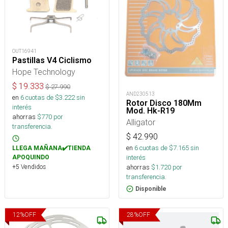
OUT16941
Pastillas V4 Ciclismo
Hope Technology
$
19.333
$
27.990
AND230513
en
6
cuotas de $
3.222
sin
Rotor Disco 180Mm
interés
Mod. Hk-R19
ahorras
$
770
por
Alligator
transferencia.
$
42.990
en
6
cuotas de $
7.165
sin
LLEGA MAÑANA✔️TIENDA
interés
APOQUINDO
+5 Vendidos
ahorras
$
1.720
por
transferencia.
Disponible
12
%
OFF
28
%
OFF