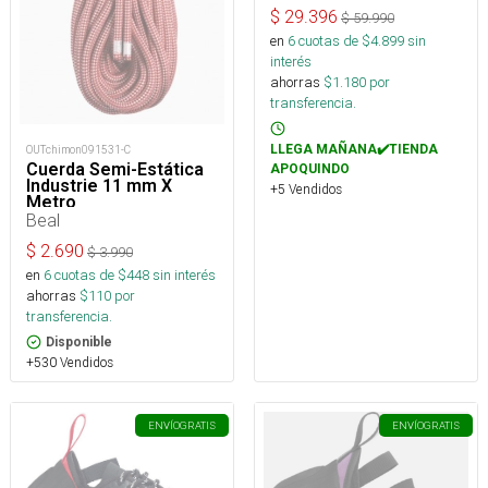
$
29.396
$
59.990
en
6
cuotas de $
4.899
sin
interés
ahorras
$
1.180
por
transferencia.
LLEGA MAÑANA✔️TIENDA
OUTchimon091531-C
Cuerda Semi-Estática
APOQUINDO
Industrie 11 mm X
+5 Vendidos
Metro
Beal
$
2.690
$
3.990
en
6
cuotas de $
448
sin interés
ahorras
$
110
por
transferencia.
Disponible
+530 Vendidos
ENVÍO
GRATIS
ENVÍO
GRATIS