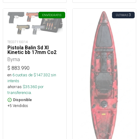
3
ENVÍO
GRATIS
ÚLTIMAS
TEC07110014
Pistola Balin Sd Xl
Kinetic bb 17mm Co2
Byrna
$
883.990
en
6
cuotas de $
147.332
sin
interés
ahorras
$
35.360
por
transferencia.
Disponible
+5 Vendidos