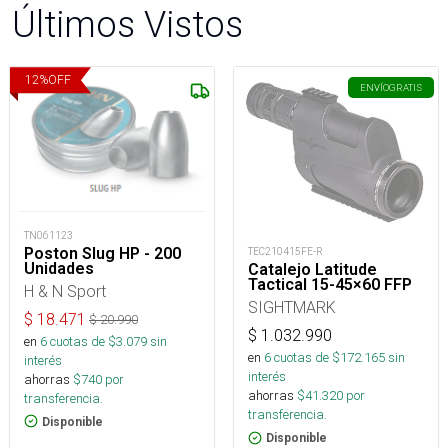
Últimos Vistos
12
%
OFF
ENVÍO
GRATIS
TN061123
Poston Slug HP - 200
TEC210415FE-R
Unidades
Catalejo Latitude
Tactical 15-45×60 FFP
H & N Sport
SIGHTMARK
$
18.471
$
20.990
$
1.032.990
en
6
cuotas de $
3.079
sin
en
6
cuotas de $
172.165
sin
interés
interés
ahorras
$
740
por
ahorras
$
41.320
por
transferencia.
transferencia.
Disponible
Disponible