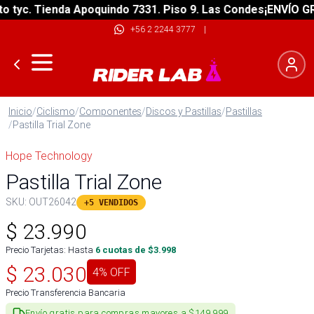
yc. Tienda Apoquindo 7331. Piso 9. Las Condes
¡ENVÍO GRATI
+56 2 2244 3777
|
Inicio
/
Ciclismo
/
Componentes
/
Discos y Pastillas
/
Pastillas
/
Pastilla Trial Zone
Hope Technology
Pastilla Trial Zone
SKU:
OUT26042
+5 VENDIDOS
$
23.990
Precio Tarjetas: Hasta
6
cuotas de $
3.998
$
23.030
4
% OFF
Precio Transferencia Bancaria
Envío gratis para compras mayores a $149.999