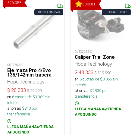
32
%
OFF
60
%
OFF
ÚLTIMA UNIDAD
ÚLTIMA UNIDAD
OUT32632-C
Caliper Trial Zone
Hope Technology
OUT17023-C
Eje maza Pro 4/Evo
$
48.333
$
119.990
135/142mm trasera
en
6
cuotas de $
8.056
sin
Hope Technology
interés
$
20.333
ahorras
$
1.930
por
$
29.990
transferencia.
en
6
cuotas de $
3.389
sin
interés
ahorras
$
810
por
LLEGA MAÑANA✔️TIENDA
transferencia.
APOQUINDO
LLEGA MAÑANA✔️TIENDA
APOQUINDO