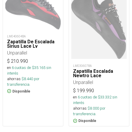
LM040604BA
Zapatilla De Escalada
Sirius Lace Lv
Unparallel
$
210.990
LM030607BA
en
6
cuotas de $
35.165
sin
Zapatilla Escalada
interés
Newtro Lace
ahorras
$
8.440
por
Unparallel
transferencia.
$
199.990
Disponible
en
6
cuotas de $
33.332
sin
interés
ahorras
$
8.000
por
transferencia.
Disponible