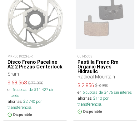
OUT46369
MKR061922FE-R
Pastilla Freno Rm
Disco Freno Paceline
Organic Hayes
A2 2 Piezas Centerlock
Hidraulic
Sram
Radical Mountain
$
68.563
$
77.990
$
2.856
$
3.990
en
6
cuotas de $
11.427
sin
en
6
cuotas de $
476
sin interés
interés
ahorras
$
110
por
ahorras
$
2.740
por
transferencia.
transferencia.
Disponible
Disponible