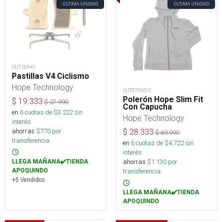
ÚLTIMA UNIDAD
ÚLTIMA UNIDAD
OUT16941
Pastillas V4 Ciclismo
Hope Technology
OUT37093-C
Polerón Hope Slim Fit
$
19.333
$
27.990
Con Capucha
en
6
cuotas de $
3.222
sin
Hope Technology
interés
ahorras
$
770
por
$
28.333
$
69.990
transferencia.
en
6
cuotas de $
4.722
sin
interés
ahorras
$
1.130
por
LLEGA MAÑANA✔️TIENDA
APOQUINDO
transferencia.
+5 Vendidos
LLEGA MAÑANA✔️TIENDA
APOQUINDO