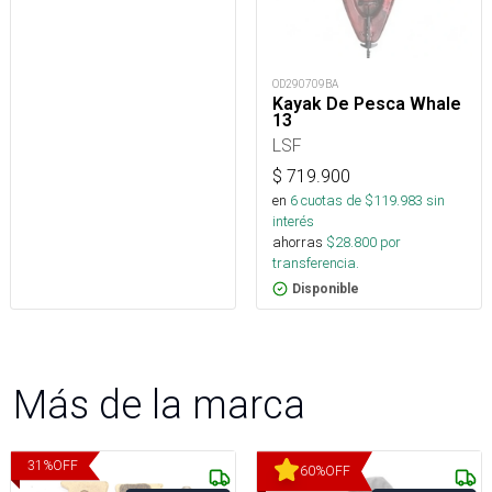
OD290709BA
Kayak De Pesca Whale
13
LSF
$
719.900
en
6
cuotas de $
119.983
sin
interés
ahorras
$
28.800
por
transferencia.
Disponible
Más de la marca
31
%
OFF
60
%
OFF