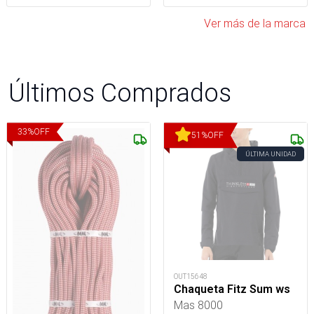
Ver más de la marca
Últimos Comprados
33
%
OFF
51
%
OFF
ÚLTIMA UNIDAD
OUT15648
Chaqueta Fitz Sum ws
Mas 8000