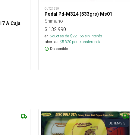
OUT27539
Pedal Pd-M324 (533grs) Ms01
Shimano
17 A Caja
$
132.990
en
6
cuotas de $
22.165
sin interés
ahorras
$
5.320
por transferencia.
Disponible
s
.
3
ÚLTIMAS