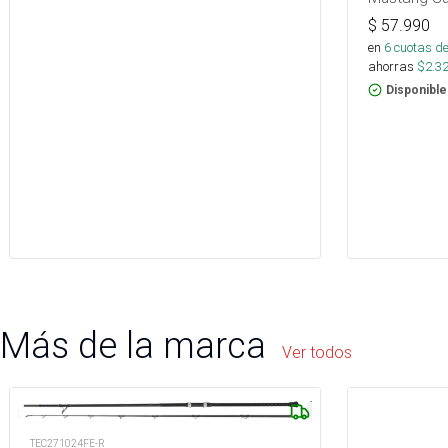
$
57.990
en
6
cuotas de
ahorras
$
2.3
Disponible
Más de la marca
Ver todos
TEC271024FE-R