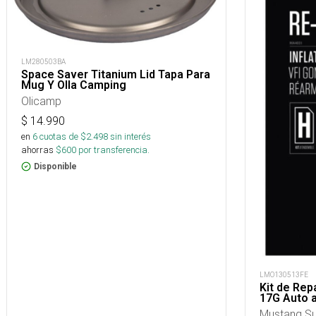
LM280503BA
Space Saver Titanium Lid Tapa Para
Mug Y Olla Camping
Olicamp
$
14.990
en
6
cuotas de $
2.498
sin interés
ahorras
$
600
por transferencia.
Disponible
LMO130513FE
Kit de Rep
17G Auto 
Mustang Su