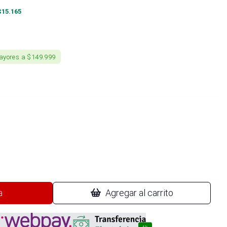
$
15.165
ayores a $149.999
a
Agregar al carrito
4%