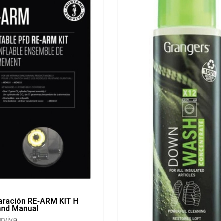
aración RE-ARM KIT H
and Manual
rvival