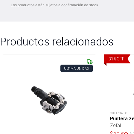
Los productos están sujetos a confirmación de stock.
Productos relacionados
31
%
OFF
ÚLTIMA UNIDAD
OUT17345-C
Puntera ze
Zefal
$
10.333
$