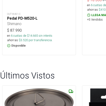
en
6
cuotas de
ahorras
$
410
OUT18491-C
LLEGA MA
Pedal PD-M520-L
+5 Vendidos
Shimano
$
87.990
en
6
cuotas de $
14.665
sin interés
ahorras
$
3.520
por transferencia.
Disponible
Últimos Vistos