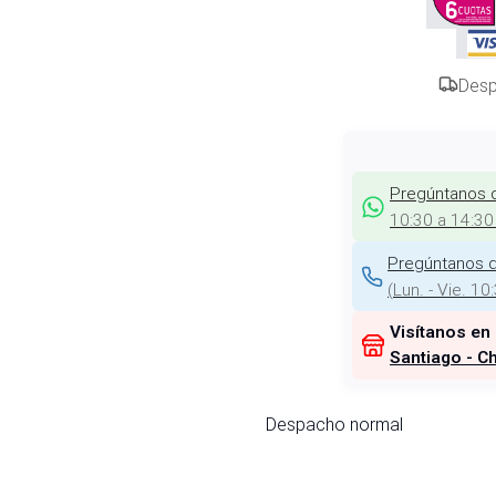
Desp
Pregúntanos 
10:30 a 14:30
Pregúntanos d
(
Lun. - Vie. 10
Visítanos en
Santiago - Ch
Despacho normal