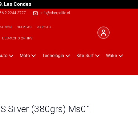
9. Las Condes
56 2 2244 3777
|
info@sherpalife.cl
DACIÓN
OFERTAS
MARCAS
DESPACHO 24 HRS
Auto
Moto
Tecnologia
Kite Surf
Wake
S Silver (380grs) Ms01