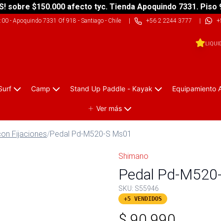
S! sobre $150.000 afecto tyc. Tienda Apoquindo 7331. Piso 
9:00
-
Apoquindo 7331 Of 918 - Santiago - Chile
|
+56 2 2244 3777
|
+
LIQUI
Surf
Camp
Stand Up Paddle - Kayak
Equipamiento 
Ver más
on Fijaciones
/
Pedal Pd-M520-S Ms01
Shimano
Pedal Pd-M520-
SKU:
S55946
+5 VENDIDOS
$
90.990