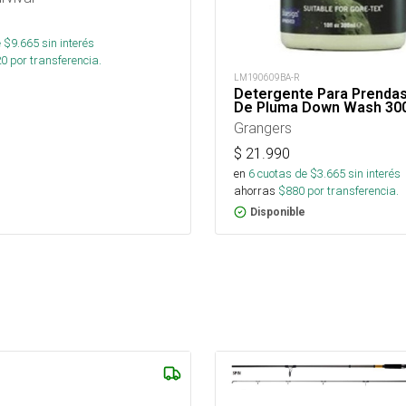
 $
9.665
sin interés
20
por transferencia.
LM190609BA-R
Detergente Para Prendas
De Pluma Down Wash 30
Grangers
$
21.990
en
6
cuotas de $
3.665
sin interés
ahorras
$
880
por transferencia.
Disponible