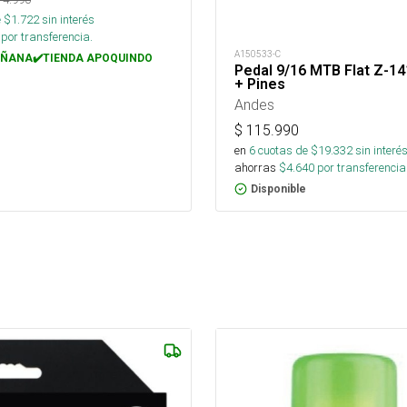
 $
1.722
sin interés
por transferencia.
A150533-C
ÑANA✔️TIENDA APOQUINDO
Pedal 9/16 MTB Flat Z-14
+ Pines
Andes
$
115.990
en
6
cuotas de $
19.332
sin interé
ahorras
$
4.640
por transferencia
Disponible