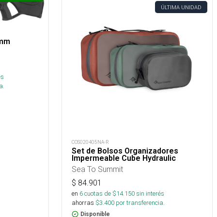
ÚLTIMA UNIDAD
5mm
és
a.
COS020405NA-R
Set de Bolsos Organizadores
Impermeable Cube Hydraulic
Sea To Summit
$
84.901
en
6
cuotas de $
14.150
sin interés
ahorras
$
3.400
por transferencia.
Disponible