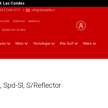
9. Las Condes
56 2 2244 3777
|
info@sherpalife.cl
DACIÓN
OFERTAS
MARCAS
DESPACHO 24 HRS
Auto
Moto
Tecnologia
Kite Surf
Wake
 Spd-Sl, S/Reflector