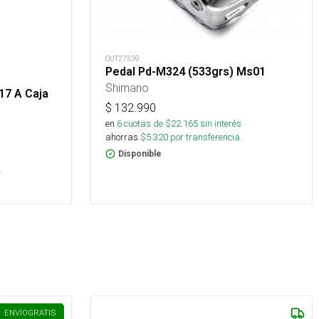
OUT27539
Pedal Pd-M324 (533grs) Ms01
Shimano
17 A Caja
$
132.990
en
6
cuotas de $
22.165
sin interés
ahorras
$
5.320
por transferencia.
Disponible
s
.
ENVÍO
GRATIS