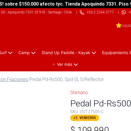
S! sobre $150.000 afecto tyc. Tienda Apoquindo 7331. Piso 
9:00
-
Apoquindo 7331 Of 918 - Santiago - Chile
|
+56 2 2244 3777
|
+
LIQUI
Surf
Camp
Stand Up Paddle - Kayak
Equipamiento 
Ver más
on Fijaciones
/
Pedal Pd-Rs500, Spd-Sl, S/Reflector
Shimano
Pedal Pd-Rs500,
SKU:
OUT27505-C
+5 VENDIDOS
$
109.990