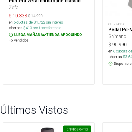
Puntera zefal christophe classic
Zefal
$
10.333
$
14.990
en
6
cuotas de $
1.722
sin interés
OUT27405-C
ahorras
$
410
por transferencia.
Pedal Pd-
LLEGA MAÑANA✔️TIENDA APOQUINDO
Shimano
+5 Vendidos
$
90.990
en
6
cuotas de
ahorras
$
3.6
Disponible
Últimos Vistos
ENVÍO
GRATIS