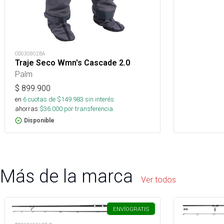
OD030802BA
Traje Seco Wmn's Cascade 2.0
Palm
$
899.900
en
6
cuotas de $
149.983
sin interés
ahorras
$
36.000
por transferencia.
Disponible
Más de la marca
Ver todos
ENVÍO
GRATIS