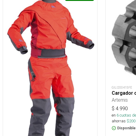
GILI200415FE
Cargador 
Artemis
$
4.990
en
6
cuotas de
ahorras
$
200
Disponible