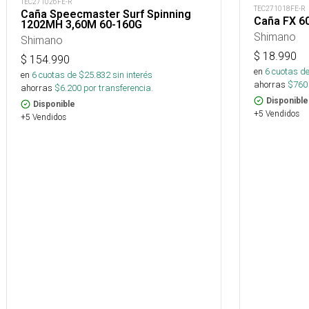
TEC271026FE-R
TEC271018FE-R
Caña Speecmaster Surf Spinning
Caña FX 6
1202MH 3,60M 60-160G
Shimano
Shimano
$
18.990
$
154.990
en
6
cuotas de
en
6
cuotas de $
25.832
sin interés
ahorras
$
760
ahorras
$
6.200
por transferencia.
Disponible
Disponible
+5 Vendidos
+5 Vendidos