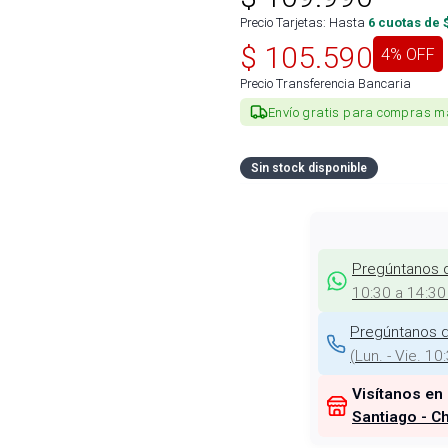
Precio Tarjetas: Hasta
6
cuotas de 
$
105.590
4
% OFF
Precio Transferencia Bancaria
Envío gratis para compras m
Sin stock disponible
Pregúntanos 
10:30 a 14:30
Pregúntanos d
(
Lun. - Vie. 10
Visítanos en
Santiago - Ch