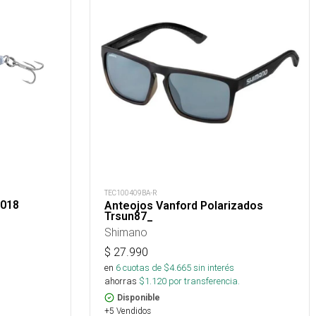
TEC100409BA-R
 018
Anteojos Vanford Polarizados
Trsun87_
Shimano
$
27.990
en
6
cuotas de $
4.665
sin interés
ahorras
$
1.120
por transferencia.
Disponible
+5 Vendidos