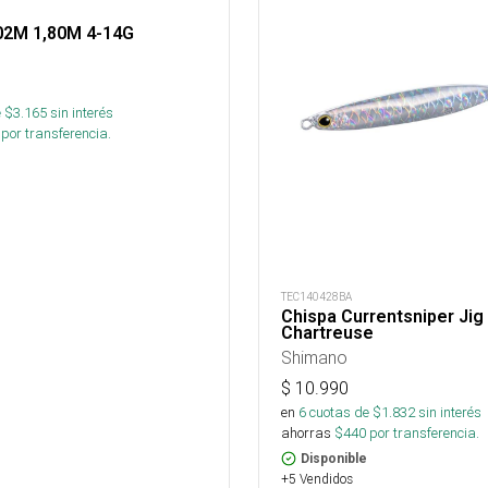
02M 1,80M 4-14G
 $
3.165
sin interés
por transferencia.
TEC140428BA
Chispa Currentsniper Jig
Chartreuse
Shimano
$
10.990
en
6
cuotas de $
1.832
sin interés
ahorras
$
440
por transferencia.
Disponible
+5 Vendidos