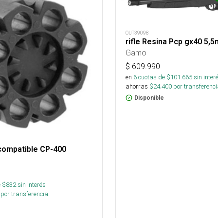
OUT39098
rifle Resina Pcp gx40 5,
Gamo
$
609.990
en
6
cuotas de $
101.665
sin inter
ahorras
$
24.400
por transferenci
Disponible
compatible CP-400
 $
832
sin interés
por transferencia.