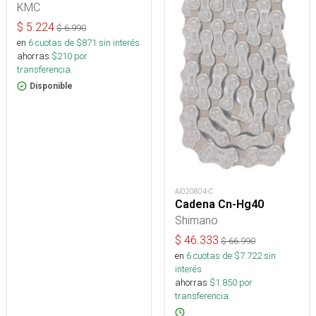
KMC
$
5.224
$
6.990
en
6
cuotas de $
871
sin interés
ahorras
$
210
por
transferencia.
Disponible
AI020804-C
Cadena Cn-Hg40
Shimano
$
46.333
$
66.990
en
6
cuotas de $
7.722
sin
interés
ahorras
$
1.850
por
transferencia.