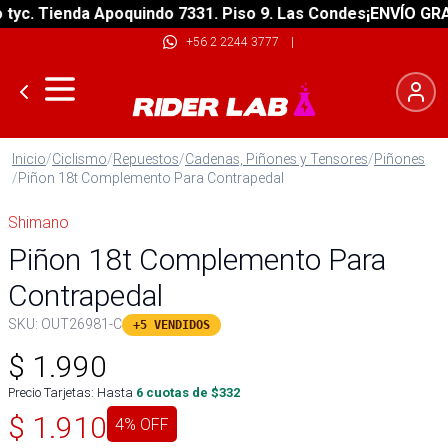
. Tienda Apoquindo 7331. Piso 9. Las Condes
¡ENVÍO GRATIS!
+56 2 2244 3777
|
Inicio
/
Ciclismo
/
Repuestos
/
Cadenas, Piñones y Tensores
/
Piñones
/
Piñon 18t Complemento Para Contrapedal
Shimano
Piñon 18t Complemento Para
Contrapedal
SKU:
OUT26981-C
+5 VENDIDOS
$
1.990
Precio Tarjetas: Hasta
6
cuotas de $
332
$
1.910
4
% OFF