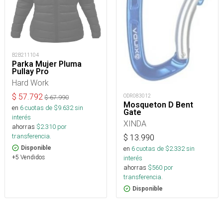
B2B211104
Parka Mujer Pluma
Pullay Pro
Hard Work
$
57.792
ODR083012
$
67.990
Mosqueton D Bent
en
6
cuotas de $
9.632
sin
Gate
interés
XINDA
ahorras
$
2.310
por
transferencia.
$
13.990
Disponible
en
6
cuotas de $
2.332
sin
+5 Vendidos
interés
ahorras
$
560
por
transferencia.
Disponible