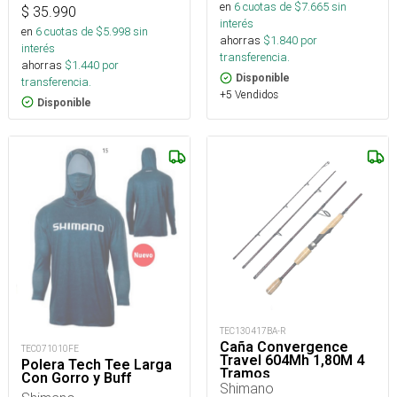
en
6
cuotas de $
7.665
sin
$
35.990
interés
en
6
cuotas de $
5.998
sin
ahorras
$
1.840
por
interés
transferencia.
ahorras
$
1.440
por
Disponible
transferencia.
+5 Vendidos
Disponible
TEC130417BA-R
Caña Convergence
TEC071010FE
Travel 604Mh 1,80M 4
Polera Tech Tee Larga
Tramos
Con Gorro y Buff
Cvs60mh4saco_
Shimano