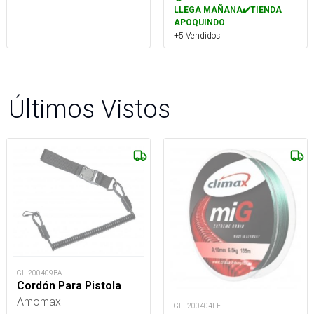
LLEGA MAÑANA✔️TIENDA
APOQUINDO
+5 Vendidos
Últimos Vistos
GIL200409BA
Cordón Para Pistola
Amomax
GILI200404FE