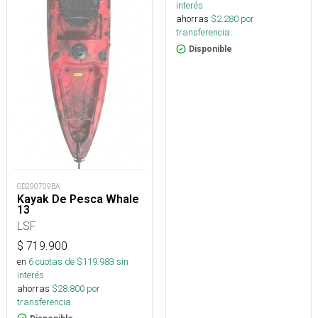
interés
ahorras
$
2.280
por
transferencia.
Disponible
OD290709BA
Kayak De Pesca Whale
13
LSF
$
719.900
en
6
cuotas de $
119.983
sin
interés
ahorras
$
28.800
por
transferencia.