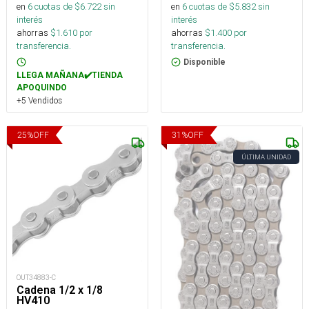
en
6
cuotas de $
6.722
sin
en
6
cuotas de $
5.832
sin
interés
interés
ahorras
$
1.610
por
ahorras
$
1.400
por
transferencia.
transferencia.
Disponible
LLEGA MAÑANA✔️TIENDA
APOQUINDO
+5 Vendidos
25
%
OFF
31
%
OFF
ÚLTIMA UNIDAD
OUT34883-C
Cadena 1/2 x 1/8
HV410