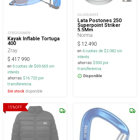
GILI200433FE
Lata Postones 250
Superpoint Striker
5,5Mm
23382026BARB
Norma
Kayak Inflable Tortuga
400
$
12.490
Zray
en
6
cuotas de $
2.082
sin
interés
$
417.990
ahorras
$
500
por
en
6
cuotas de $
69.665
sin
transferencia.
interés
Disponible
ahorras
$
16.720
por
transferencia.
disponible
Sin stock
15
%
OFF