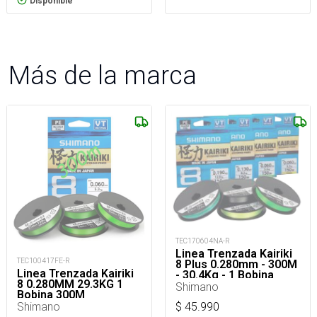
Disponible
Más de la marca
TEC170604NA-R
Linea Trenzada Kairiki
TEC100417FE-R
8 Plus 0.280mm - 300M
Linea Trenzada Kairiki
- 30.4Kg - 1 Bobina
8 0.280MM 29.3KG 1
300M
Shimano
Bobina 300M
Shimano
$
45.990