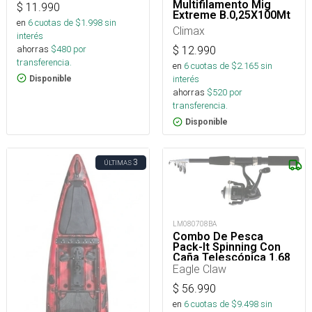
Multifilamento Mig
$
11.990
Extreme B.0,25X100Mt
en
6
cuotas de $
1.998
sin
Climax
interés
ahorras
$
480
por
$
12.990
transferencia.
en
6
cuotas de $
2.165
sin
interés
Disponible
ahorras
$
520
por
transferencia.
Disponible
3
ÚLTIMAS
LM080708BA
Combo De Pesca
Pack-It Spinning Con
Caña Telescópica 1.68
Mt Y Reel
Eagle Claw
$
56.990
en
6
cuotas de $
9.498
sin