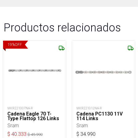
Productos relacionados
19
%
OFF
MKR221007NA-R
MKR221012NA-R
Cadena Eagle 70 T-
Cadena PC1130 11V
Type Flattop 126 Links
114 Links
Sram
Sram
$
40.333
$
34.990
$
49.990