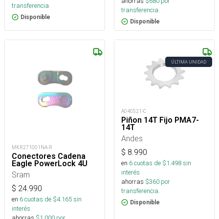
ahorras
$
680
por
transferencia.
transferencia.
Disponible
Disponible
ÚLTIMA UNIDAD
A040521-C
Piñon 14T Fijo PMA7-
14T
Andes
MKR271001NA-R
$
8.990
Conectores Cadena
Eagle PowerLock 4U
en
6
cuotas de $
1.498
sin
interés
Sram
ahorras
$
360
por
$
24.990
transferencia.
en
6
cuotas de $
4.165
sin
Disponible
interés
ahorras
$
1.000
por