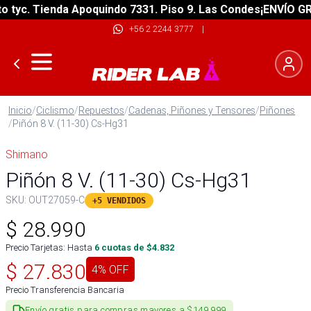
yc. Tienda Apoquindo 7331. Piso 9. Las Condes
¡ENVÍO GRATI
+56 2 2244 3777
|
Inicio
/
Ciclismo
/
Repuestos
/
Cadenas, Piñones y Tensores
/
Piñones
/
Piñón 8 V. (11-30) Cs-Hg31
Shimano
Piñón 8 V. (11-30) Cs-Hg31
SKU:
OUT27059-C
+5 VENDIDOS
$
28.990
Precio Tarjetas: Hasta
6
cuotas de $
4.832
$
27.830
4
% OFF
Precio Transferencia Bancaria
Envío gratis para compras mayores a $149.999