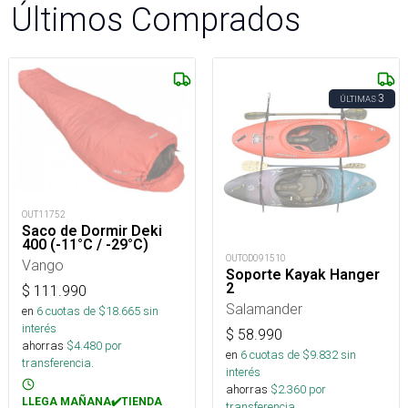
Últimos Comprados
3
ÚLTIMAS
OUT11752
Saco de Dormir Deki
400 (-11°C / -29°C)
OUTOD091510
Vango
Soporte Kayak Hanger
2
$
111.990
Salamander
en
6
cuotas de $
18.665
sin
interés
$
58.990
ahorras
$
4.480
por
en
6
cuotas de $
9.832
sin
transferencia.
interés
ahorras
$
2.360
por
LLEGA MAÑANA✔️TIENDA
transferencia.