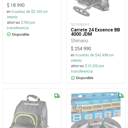
$
18.990
en
6
cuotas de $
3.165
sin
interés
ahorras
$
760
por
TEC102803FE
transferencia.
Carrete 24 Exsence BB
4000 JDM
Disponible
Shimano
$
254.990
en
6
cuotas de $
42.498
sin
interés
ahorras
$
10.200
por
transferencia.
Disponible