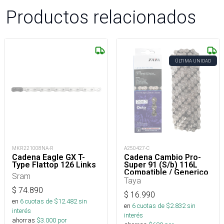
Productos relacionados
ÚLTIMA UNIDAD
MKR221008NA-R
A250427-C
Cadena Eagle GX T-
Cadena Cambio Pro-
Type Flattop 126 Links
Super 91 (S/b) 116L
Compatible / Generico
Sram
Taya
$
74.890
$
16.990
en
6
cuotas de $
12.482
sin
en
6
cuotas de $
2.832
sin
interés
interés
ahorras
$
3.000
por