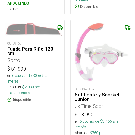
APOQUINDO
Disponible
+70 Vendidos
OUT39160
Funda Para Rifle 120
cm
Gamo
$
51.990
en
6
cuotas de $
8.665
sin
interés
ahorras
$
2.080
por
GIL210404BA
transferencia.
Set Lente y Snorkel
Junior
Disponible
Uk Time Sport
$
18.990
en
6
cuotas de $
3.165
sin
interés
ahorras
$
760
por