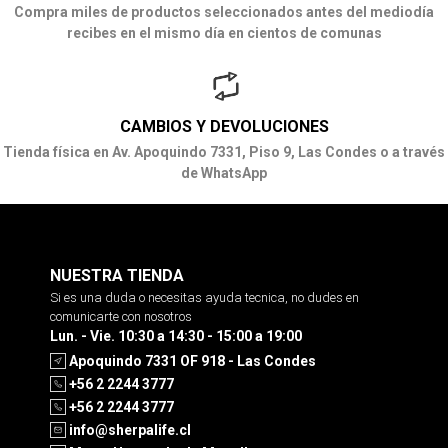
Compra miles de productos seleccionados antes del mediodía
recibes en el mismo día en cientos de comunas
CAMBIOS Y DEVOLUCIONES
Tienda física en Av. Apoquindo 7331, Piso 9, Las Condes o a través
de WhatsApp
NUESTRA TIENDA
Si es una duda o necesitas ayuda tecnica, no dudes en
comunicarte con nosotros
Lun. - Vie. 10:30 a 14:30 - 15:00 a 19:00
Apoquindo 7331 OF 918 - Las Condes
+56 2 2244 3777
+56 2 2244 3777
info@sherpalife.cl