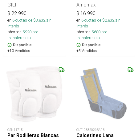
GILI
Amomax
$
22.990
$
16.990
en
6
cuotas de $
3.832
sin
en
6
cuotas de $
2.832
sin
interés
interés
ahorras
$
920
por
ahorras
$
680
por
transferencia.
transferencia.
Disponible
Disponible
+10 Vendidos
+5 Vendidos
GSN11715
OUT19882026BARB
Par Rodilleras Blancas
Calcetines Lana