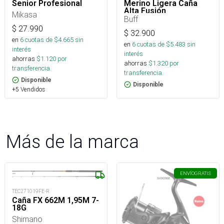
Senior Profesional
Merino Ligera Caña
Alta Fusión
Mikasa
Buff
$
27.990
$
32.900
en
6
cuotas de $
4.665
sin
en
6
cuotas de $
5.483
sin
interés
interés
ahorras
$
1.120
por
ahorras
$
1.320
por
transferencia.
transferencia.
Disponible
Disponible
+5 Vendidos
Más de la marca
ENVÍO
GRATIS
TEC271019FE-R
Caña FX 662M 1,95M 7-
18G
Shimano