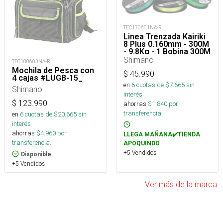
TEC170601NA-R
Linea Trenzada Kairiki
8 Plus 0.160mm - 300M
- 9.8Kg - 1 Bobina 300M
Shimano
TEC180603NA-R
Mochila de Pesca con
$
45.990
4 cajas #LUGB-15_
en
6
cuotas de $
7.665
sin
Shimano
interés
$
123.990
ahorras
$
1.840
por
transferencia.
en
6
cuotas de $
20.665
sin
interés
ahorras
$
4.960
por
LLEGA MAÑANA✔️TIENDA
transferencia.
APOQUINDO
+5 Vendidos
Disponible
+5 Vendidos
Ver más de la marca