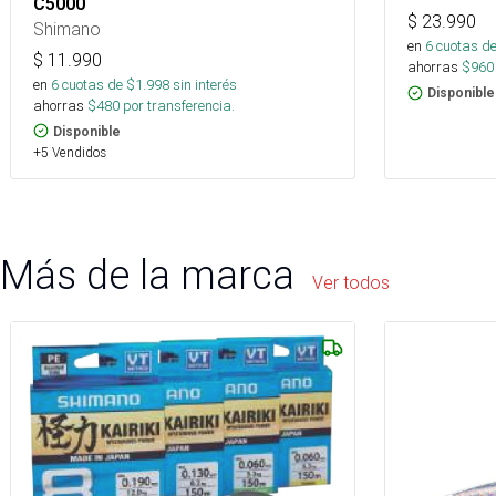
C5000
$
23.990
Shimano
en
6
cuotas de
$
11.990
ahorras
$
960
en
6
cuotas de $
1.998
sin interés
Disponible
ahorras
$
480
por transferencia.
Disponible
+5 Vendidos
Más de la marca
Ver todos