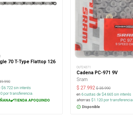
R
le 70 T-Type Flattop 126
OUT24371
Cadena PC-971 9V
Sram
49.990
$
27.992
 $
6.722
sin interés
$
35.990
10
por transferencia.
en
6
cuotas de $
4.665
sin interés
ahorras
$
1.120
por transferencia
ÑANA✔️TIENDA APOQUINDO
Disponible