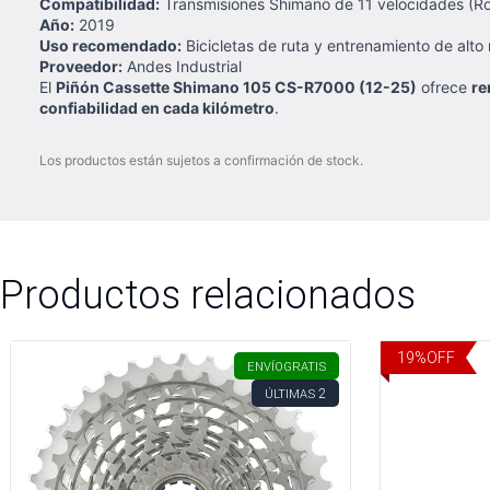
Compatibilidad:
Transmisiones Shimano de 11 velocidades (R
Año:
2019
Uso recomendado:
Bicicletas de ruta y entrenamiento de alto
Proveedor:
Andes Industrial
El
Piñón Cassette Shimano 105 CS-R7000 (12-25)
ofrece
re
confiabilidad en cada kilómetro
.
Los productos están sujetos a confirmación de stock.
Productos relacionados
19
%
OFF
ENVÍO
GRATIS
2
ÚLTIMAS