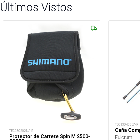
Últimos Vistos
TEC130405BA-R
Caña Comp
TEC050202NA-R
Protector de Carrete Spin M 2500-
Fulcrum