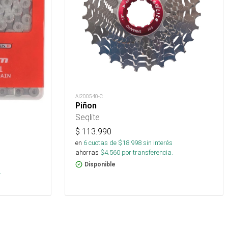
AI200540-C
Piñon
Seqlite
$
113.990
en
6
cuotas de $
18.998
sin interés
ahorras
$
4.560
por transferencia.
Disponible
.