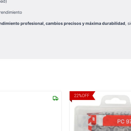
oad)
 rendimiento
ndimiento profesional, cambios precisos y máxima durabilidad
, s
22
%
OFF