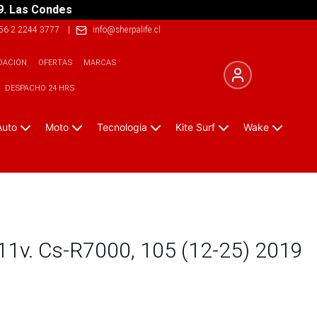
9. Las Condes
56 2 2244 3777
|
info@sherpalife.cl
DACIÓN
OFERTAS
MARCAS
DESPACHO 24 HRS
Auto
Moto
Tecnologia
Kite Surf
Wake
11v. Cs-R7000, 105 (12-25) 2019