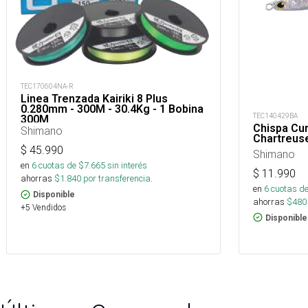
TEC170604NA-R
Linea Trenzada Kairiki 8 Plus
0.280mm - 300M - 30.4Kg - 1 Bobina
TEC140429BA
300M
Chispa Cur
Shimano
Chartreus
$
45.990
Shimano
en
6
cuotas de $
7.665
sin interés
$
11.990
ahorras
$
1.840
por transferencia.
en
6
cuotas de
Disponible
ahorras
$
480
+5 Vendidos
Disponible