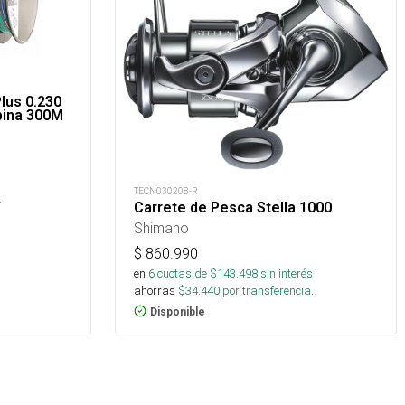
Plus 0.230
bina 300M
TECN030208-R
.
Carrete de Pesca Stella 1000
Shimano
$
860.990
en
6
cuotas de $
143.498
sin interés
ahorras
$
34.440
por transferencia.
Disponible