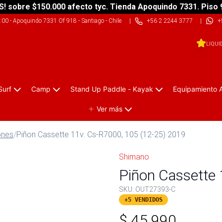
S! sobre $150.000 afecto tyc. Tienda Apoquindo 7331. Piso 
9:00
-
Apoquindo 7331 Of 918 - Santiago - Chile
|
+56 2 2244 3777
|
+
LIQUI
Surf
Camp
Stand Up Paddle - Kayak
Equipamiento 
Ver más
ones
/
Piñon Cassette 11v. Cs-R7000, 105 (12-25) 2019
Shimano
Piñon Cassette 
SKU:
OUT27393-C
+5 VENDIDOS
$
45.990