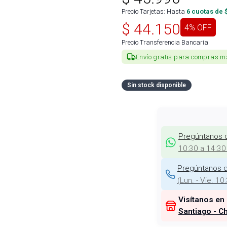
Precio Tarjetas: Hasta
6
cuotas de 
$
44.150
4
% OFF
Precio Transferencia Bancaria
Envío gratis para compras m
Sin stock disponible
Pregúntanos 
10:30 a 14:30
Pregúntanos d
(
Lun. - Vie. 10
Visítanos en
Santiago - Ch