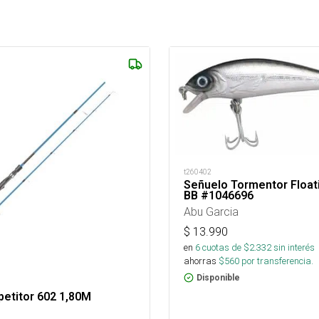
t260402
Señuelo Tormentor Float
BB #1046696
Abu Garcia
$
13.990
en
6
cuotas de $
2.332
sin interés
ahorras
$
560
por transferencia.
Disponible
etitor 602 1,80M