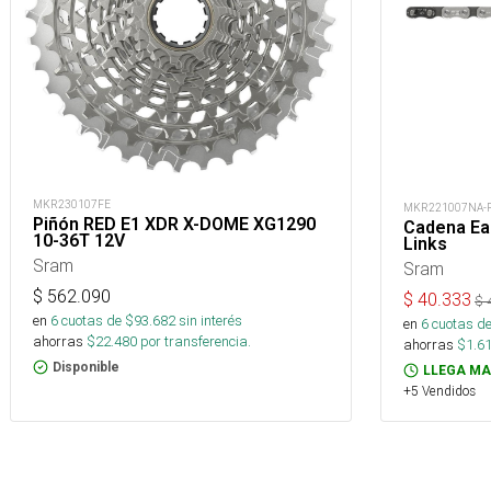
MKR230107FE
MKR221007NA-
Piñón RED E1 XDR X-DOME XG1290
Cadena Eag
10-36T 12V
Links
Sram
Sram
$
562.090
$
40.333
$
en
6
cuotas de $
93.682
sin interés
en
6
cuotas de
ahorras
$
22.480
por transferencia.
ahorras
$
1.6
Disponible
LLEGA MA
+5 Vendidos