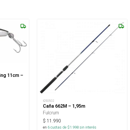
ing 11cm –
t250502
Caña 662M – 1,95m
Fulcrum
$
11.990
en
6
cuotas de $
1.998
sin interés