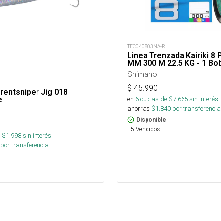
TEC040803NA-R
Linea Trenzada Kairiki 8 
MM 300 M 22.5 KG - 1 Bo
Shimano
$
45.990
rentsniper Jig 018
e
en
6
cuotas de $
7.665
sin interés
ahorras
$
1.840
por transferencia
Disponible
+5 Vendidos
 $
1.998
sin interés
por transferencia.