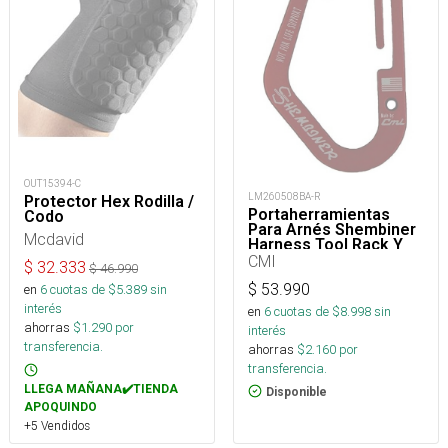
OUT15394-C
LM260508BA-R
Protector Hex Rodilla /
Portaherramientas
Codo
Para Arnés Shembiner
Mcdavid
Harness Tool Rack Y
Arborismo
CMI
$
32.333
$
46.990
$
53.990
en
6
cuotas de $
5.389
sin
interés
en
6
cuotas de $
8.998
sin
ahorras
$
1.290
por
interés
transferencia.
ahorras
$
2.160
por
transferencia.
LLEGA MAÑANA✔️TIENDA
Disponible
APOQUINDO
+5 Vendidos