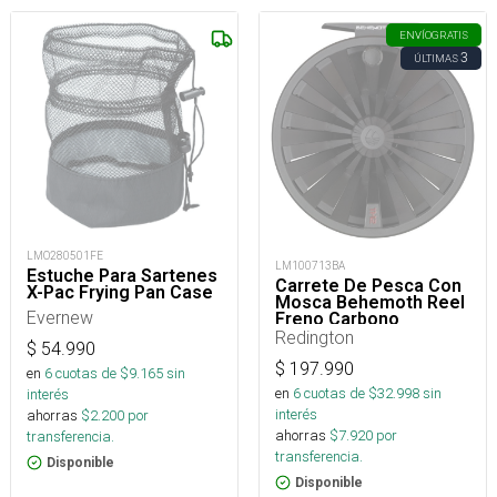
ENVÍO
GRATIS
3
ÚLTIMAS
LMO280501FE
LM100713BA
Estuche Para Sartenes
Carrete De Pesca Con
X-Pac Frying Pan Case
Mosca Behemoth Reel
Evernew
Freno Carbono
Redington
$
54.990
$
197.990
en
6
cuotas de $
9.165
sin
en
6
cuotas de $
32.998
sin
interés
interés
ahorras
$
2.200
por
ahorras
$
7.920
por
transferencia.
transferencia.
Disponible
Disponible