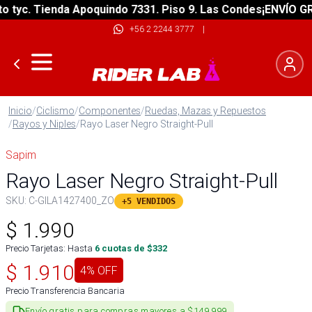
yc. Tienda Apoquindo 7331. Piso 9. Las Condes
¡ENVÍO GRATI
+56 2 2244 3777
|
Inicio
/
Ciclismo
/
Componentes
/
Ruedas, Mazas y Repuestos
/
Rayos y Niples
/
Rayo Laser Negro Straight-Pull
Sapim
Rayo Laser Negro Straight-Pull
SKU:
C-GILA1427400_ZO
+5 VENDIDOS
$
1.990
Precio Tarjetas: Hasta
6
cuotas de $
332
$
1.910
4
% OFF
Precio Transferencia Bancaria
Envío gratis para compras mayores a $149.999