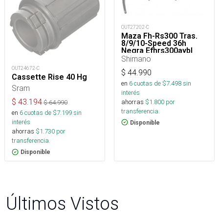
OUT27202-C
Maza Fh-Rs300 Tras.
8/9/10-Speed 36h
Negra Efhrs300aybl
Shimano
OUT24672-C
$
44.990
Cassette Rise 40 Hg
en
6
cuotas de $
7.498
sin
Sram
interés
$
43.194
ahorras
$
1.800
por
$
64.990
transferencia.
en
6
cuotas de $
7.199
sin
interés
Disponible
ahorras
$
1.730
por
transferencia.
Disponible
Últimos Vistos