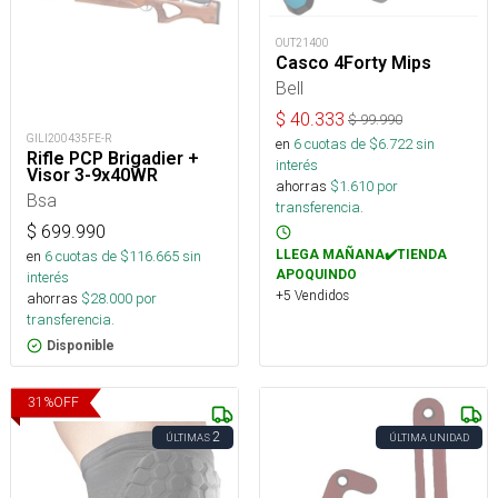
OUT21400
Casco 4Forty Mips
Bell
$
40.333
$
99.990
GILI200435FE-R
en
6
cuotas de $
6.722
sin
Rifle PCP Brigadier +
interés
Visor 3-9x40WR
ahorras
$
1.610
por
Bsa
transferencia.
$
699.990
LLEGA MAÑANA✔️TIENDA
en
6
cuotas de $
116.665
sin
APOQUINDO
interés
+5 Vendidos
ahorras
$
28.000
por
transferencia.
Disponible
31
%
OFF
2
ÚLTIMAS
ÚLTIMA UNIDAD