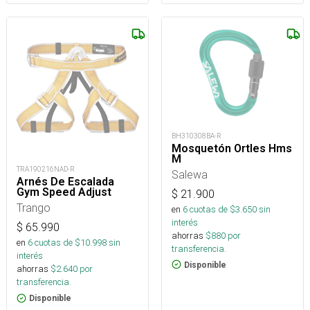
BH310308BA-R
Mosquetón Ortles Hms
M
TRA190216NAD-R
Salewa
Arnés De Escalada
Gym Speed Adjust
$
21.900
Trango
en
6
cuotas de $
3.650
sin
interés
$
65.990
ahorras
$
880
por
en
6
cuotas de $
10.998
sin
transferencia.
interés
Disponible
ahorras
$
2.640
por
transferencia.
Disponible