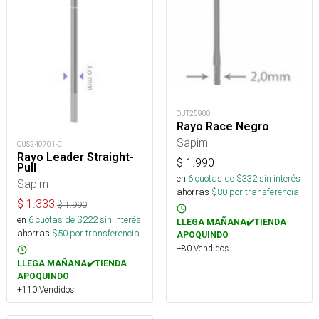
OUT25980
Rayo Race Negro
Sapim
OUS240701-C
Rayo Leader Straight-
$
1.990
Pull
en
6
cuotas de $
332
sin interés
Sapim
ahorras
$
80
por transferencia.
$
1.333
$
1.990
en
6
cuotas de $
222
sin interés
LLEGA MAÑANA✔️TIENDA
ahorras
$
50
por transferencia.
APOQUINDO
+80 Vendidos
LLEGA MAÑANA✔️TIENDA
APOQUINDO
+110 Vendidos