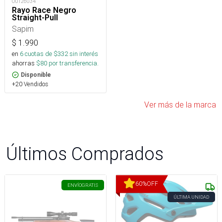
OUT26034
Rayo Race Negro
Straight-Pull
Sapim
$
1.990
en
6
cuotas de $
332
sin interés
ahorras
$
80
por transferencia.
Disponible
+20 Vendidos
Ver más de la marca
Últimos Comprados
60
%
OFF
ENVÍO
GRATIS
ÚLTIMA UNIDAD