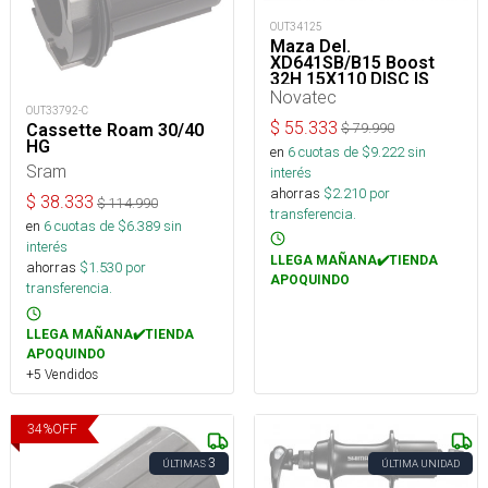
OUT34125
Maza Del.
XD641SB/B15 Boost
32H 15X110 DISC IS
BLACK
Novatec
OUT33792-C
$
55.333
Cassette Roam 30/40
$
79.990
HG
en
6
cuotas de $
9.222
sin
Sram
interés
ahorras
$
2.210
por
$
38.333
$
114.990
transferencia.
en
6
cuotas de $
6.389
sin
interés
LLEGA MAÑANA✔️TIENDA
ahorras
$
1.530
por
APOQUINDO
transferencia.
LLEGA MAÑANA✔️TIENDA
APOQUINDO
+5 Vendidos
34
%
OFF
3
ÚLTIMAS
ÚLTIMA UNIDAD