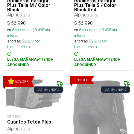
Rodilleras Paragon
Rodilleras Paragon
Plus Talla M / Color
Plus Talla S / Color
Black
Black Red
Alpinestars
Alpinestars
$
56.990
$
56.990
en
6
cuotas de $
9.498
sin
en
6
cuotas de $
9.498
sin
interés
interés
ahorras
$
2.280
por
ahorras
$
2.280
por
transferencia.
transferencia.
LLEGA MAÑANA✔️TIENDA
LLEGA MAÑANA✔️TIENDA
APOQUINDO
APOQUINDO
30
%
OFF
62
%
OFF
ÚLTIMA UNIDAD
ÚLTIMA UNIDAD
OUT21580
Guantes Teton Plus
Alpinestars