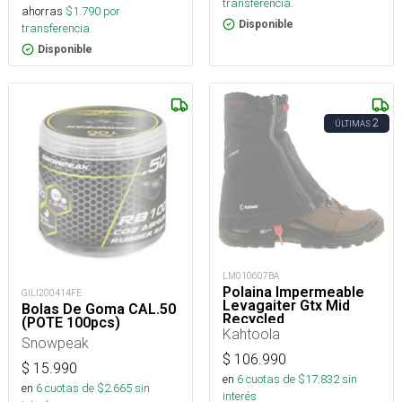
transferencia.
ahorras
$
1.790
por
Disponible
transferencia.
Disponible
2
ÚLTIMAS
LM010607BA
Polaina Impermeable
GILI200414FE
Levagaiter Gtx Mid
Bolas De Goma CAL.50
Recycled
(POTE 100pcs)
Kahtoola
Snowpeak
$
106.990
$
15.990
en
6
cuotas de $
17.832
sin
en
6
cuotas de $
2.665
sin
interés