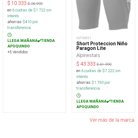
$
10.333
$
26.990
en
6
cuotas de $
1.722
sin
interés
ahorras
$
410
por
transferencia.
OUT43831
LLEGA MAÑANA✔️TIENDA
Short Proteccion Niño
APOQUINDO
Paragon Lite
+5 Vendidos
Alpinestars
$
43.333
$
61.990
en
6
cuotas de $
7.222
sin
interés
ahorras
$
1.730
por
transferencia.
LLEGA MAÑANA✔️TIENDA
APOQUINDO
Ver más de la marca