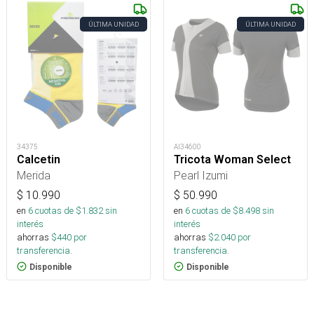
ÚLTIMA UNIDAD
ÚLTIMA UNIDAD
34375
AI34600
Calcetin
Tricota Woman Select
Merida
Pearl Izumi
$
10.990
$
50.990
en
6
cuotas de $
1.832
sin
en
6
cuotas de $
8.498
sin
interés
interés
ahorras
$
440
por
ahorras
$
2.040
por
transferencia.
transferencia.
Disponible
Disponible