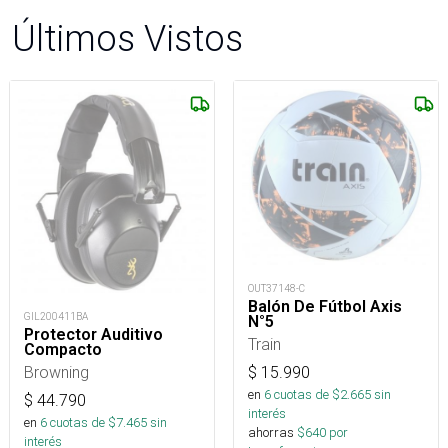
Últimos Vistos
OUT37148-C
Balón De Fútbol Axis
GIL200411BA
N°5
Protector Auditivo
Train
Compacto
Browning
$
15.990
en
6
cuotas de $
2.665
sin
$
44.790
interés
en
6
cuotas de $
7.465
sin
ahorras
$
640
por
interés