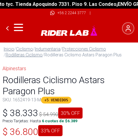
yc. Tienda Apoquindo 7331. Piso 9. Las Condes
¡ENVÍO GRATI
+56 2 2244 3777
|
Inicio
/
Ciclismo
/
Indumentaria
/
Protecciones Ciclismo
/
Rodilleras Ciclismo
/
Rodilleras Ciclismo Astars Paragon Plus
Alpinestars
Rodilleras Ciclismo Astars
Paragon Plus
SKU:
1652419-13-M
+5 VENDIDOS
$
38.333
30
% OFF
$
54.990
Precio Tarjetas: Hasta
6
cuotas de $
6.389
$
36.800
33
% OFF