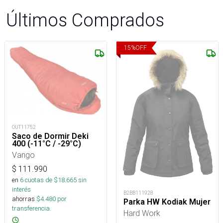
Últimos Comprados
15
%
OFF
OUT11752
Saco de Dormir Deki
400 (-11°C / -29°C)
Vango
$
111.990
en
6
cuotas de $
18.665
sin
interés
B2BB111928
ahorras
$
4.480
por
Parka HW Kodiak Mujer
transferencia.
Hard Work