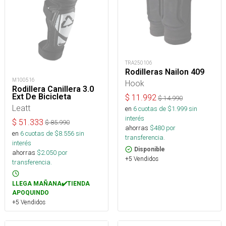
TRA250106
Rodilleras Nailon 409
M100516
Hook
Rodillera Canillera 3.0
Ext De Bicicleta
$
11.992
$
14.990
Leatt
en
6
cuotas de $
1.999
sin
interés
$
51.333
$
85.990
ahorras
$
480
por
en
6
cuotas de $
8.556
sin
transferencia.
interés
Disponible
ahorras
$
2.050
por
+5 Vendidos
transferencia.
LLEGA MAÑANA✔️TIENDA
APOQUINDO
+5 Vendidos