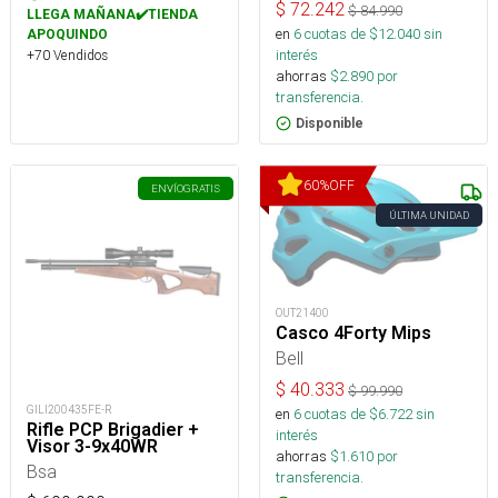
$
72.242
$
84.990
LLEGA MAÑANA✔️TIENDA
en
6
cuotas de $
12.040
sin
APOQUINDO
interés
+70 Vendidos
ahorras
$
2.890
por
transferencia.
Disponible
60
%
OFF
ENVÍO
GRATIS
ÚLTIMA UNIDAD
OUT21400
Casco 4Forty Mips
Bell
$
40.333
$
99.990
GILI200435FE-R
en
6
cuotas de $
6.722
sin
Rifle PCP Brigadier +
interés
Visor 3-9x40WR
ahorras
$
1.610
por
Bsa
transferencia.