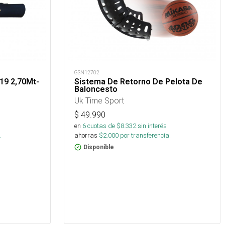
GSN12702
19 2,70Mt-
Sistema De Retorno De Pelota De
Baloncesto
Uk Time Sport
$
49.990
s
en
6
cuotas de $
8.332
sin interés
.
ahorras
$
2.000
por transferencia.
Disponible