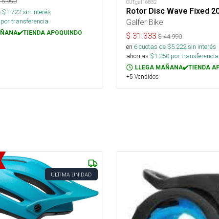
15.990
OUTgal16832
Rotor Disc Wave Fixed 
 $
1.722
sin interés
por transferencia.
Galfer Bike
ÑANA✔️TIENDA APOQUINDO
$
31.333
$
44.990
en
6
cuotas de $
5.222
sin interés
ahorras
$
1.250
por transferencia
LLEGA MAÑANA✔️TIENDA A
+5 Vendidos
ÚLTIMA UNIDAD