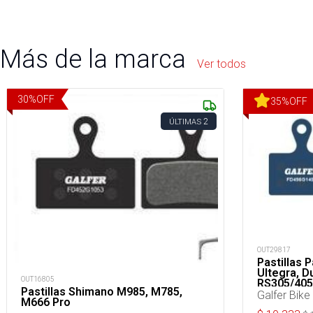
Más de la marca
Ver todos
30
%
OFF
35
%
OFF
2
ÚLTIMAS
OUT29817
Pastillas 
Ultegra, D
OUT16805
RS305/405
Pastillas Shimano M985, M785,
Standard
Galfer Bike
M666 Pro