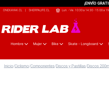
¡ENVÍO GRATI
ONEKAYAK.CL
|
SHERPALIFE.CL
|
SAFELIFE.CL
Lun. - Vie. 10:30 a 14:30 - 15:00 a 1
Hombre
Mujer
Bike
Skate - Longboard
Inicio
/
Ciclismo
/
Componentes
/
Discos y Pastillas
/
Discos 200