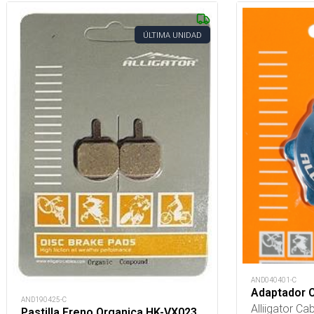
ÚLTIMA UNIDAD
AND040401-C
Adaptador C
AND190425-C
Alliigator Ca
Pastilla Freno Organica HK-VX023