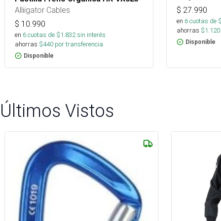
Alliigator Cables
$
27.990
en
6
cuotas de 
$
10.990
ahorras
$
1.120
en
6
cuotas de $
1.832
sin interés
Disponible
ahorras
$
440
por transferencia.
Disponible
Últimos Vistos