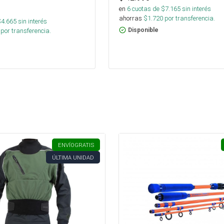
en
6
cuotas de $
7.165
sin interés
ahorras
$
1.720
por transferencia.
$
4.665
sin interés
por transferencia.
Disponible
ENVÍO
GRATIS
ÚLTIMA UNIDAD