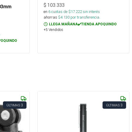
$
103.333
203mm
en
6
cuotas de $
17.222
sin interés
ahorras
$
4.130
por transferencia.
LLEGA MAÑANA✔️TIENDA APOQUINDO
+5 Vendidos
.
POQUINDO
3
3
ÚLTIMAS
ÚLTIMAS