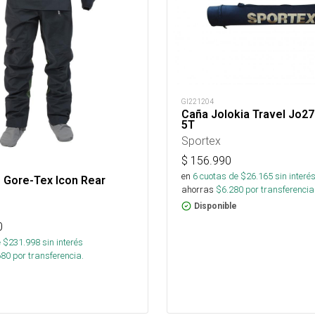
GI221204
Caña Jolokia Travel Jo27
5T
Sportex
$
156.990
en
6
cuotas de $
26.165
sin interé
 Gore-Tex Icon Rear
ahorras
$
6.280
por transferencia
Disponible
0
 $
231.998
sin interés
680
por transferencia.