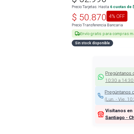
Precio Tarjetas: Hasta
6
cuotas de 
$
50.870
4
% OFF
Precio Transferencia Bancaria
Envío gratis para compras m
Sin stock disponible
Pregúntanos 
10:30 a 14:30
Pregúntanos d
(
Lun. - Vie. 10
Visítanos en
Santiago - Ch