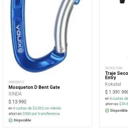
OD180215BA
Traje Seco
Entry
ODR083012
Kokatat
Mosqueton D Bent Gate
$
1.391.99
XINDA
en
6
cuotas de
$
13.990
ahorras
$
55.
en
6
cuotas de $
2.332
sin interés
Disponible
ahorras
$
560
por transferencia.
Disponible