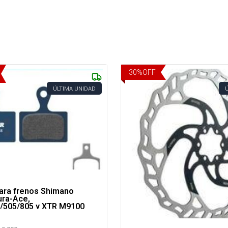
30
%
OFF
ÚLTIMA UNIDAD
Para frenos Shimano
ura-Ace,
/505/805 y XTR M9100