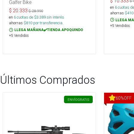
$
10.333
$
Galfer Bike
en
6
cuotas de
$
20.333
$
28.990
ahorras
$
410
en
6
cuotas de $
3.389
sin interés
LLEGA MA
ahorras
$
810
por transferencia.
+5 Vendidos
LLEGA MAÑANA✔️TIENDA APOQUINDO
+5 Vendidos
Últimos Comprados
60
%
OFF
ENVÍO
GRATIS