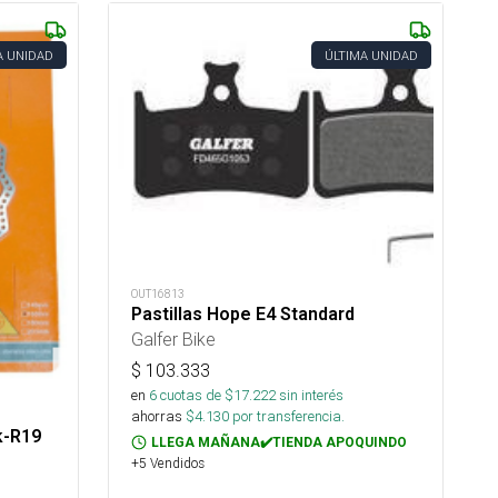
A UNIDAD
ÚLTIMA UNIDAD
OUT16813
Pastillas Hope E4 Standard
Galfer Bike
$
103.333
en
6
cuotas de $
17.222
sin interés
ahorras
$
4.130
por transferencia.
k-R19
LLEGA MAÑANA✔️TIENDA APOQUINDO
+5 Vendidos