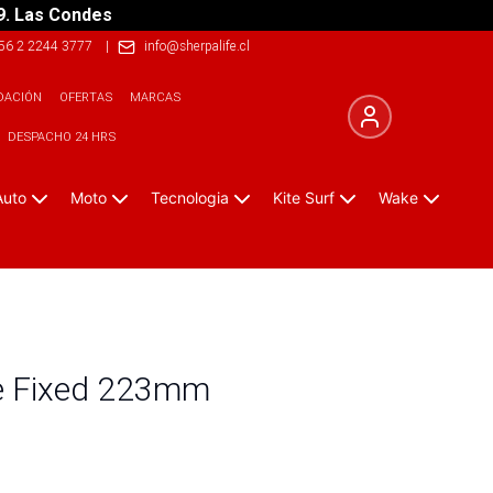
9. Las Condes
56 2 2244 3777
|
info@sherpalife.cl
DACIÓN
OFERTAS
MARCAS
DESPACHO 24 HRS
Auto
Moto
Tecnologia
Kite Surf
Wake
e Fixed 223mm