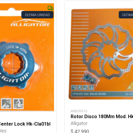
ÚLTIMA UNIDAD
ÚLTIM
AND230513
Rotor Disco 180Mm Mod. H
Alligator
enter Lock Hk-Cla01bl
bles
$
42.990