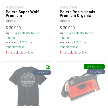
25082026BARB
24982026BARB
Polera Super Wolf
Polera Resin Heads
Premium
Premium Organic
Vissla
Vissla
$
30.990
$
30.990
en
6
cuotas de $
5.165
sin
en
6
cuotas de $
5.165
sin
interés
interés
ahorras
$
1.240
por
ahorras
$
1.240
por
transferencia.
transferencia.
disponible
disponible
Sin stock
Sin stock
ENVÍO
GRATIS
SIN STOCK
SIN STOCK