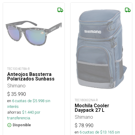
TEC100407BA-R
Anteojos Bassterra
Polarizados Sunbass
Shimano
$
35.990
TEC180602NA-R
en
6
cuotas de $
5.998
sin
Mochila Cooler
interés
Daypack 27 L
ahorras
$
1.440
por
Shimano
transferencia.
$
78.990
Disponible
en
6
cuotas de $
13.165
sin