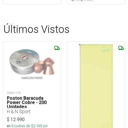
Últimos Vistos
TN061116
Poston Baracuda
Power Cobre - 200
Unidades
H & N Sport
$
12.990
en
6
cuotas de $
2.165
sin