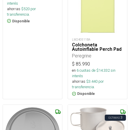
interés
ahorras
$
520
por
transferencia.
Disponible
LM240511BA
Colchoneta
Autoinflable Perch Pad
Peregrine
$
85.990
en
6
cuotas de $
14.332
sin
interés
ahorras
$
3.440
por
transferencia.
Disponible
3
ÚLTIMAS