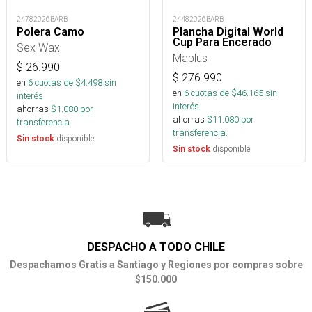
24782026BARB
24482026BARB
Polera Camo
Plancha Digital World
Cup Para Encerado
Sex Wax
Maplus
$
26.990
$
276.990
en
6
cuotas de $
4.498
sin
en
6
cuotas de $
46.165
sin
interés
interés
ahorras
$
1.080
por
ahorras
$
11.080
por
transferencia.
transferencia.
disponible
Sin stock
disponible
Sin stock
DESPACHO A TODO CHILE
Despachamos Gratis a Santiago y Regiones por compras sobre
$150.000