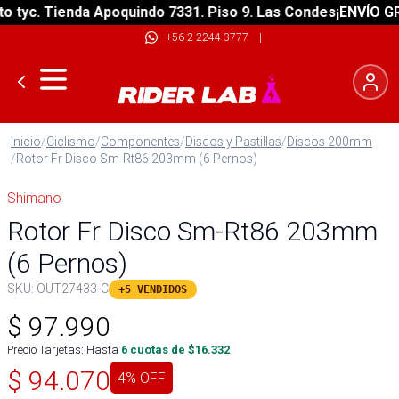
yc. Tienda Apoquindo 7331. Piso 9. Las Condes
¡ENVÍO GRATI
+56 2 2244 3777
|
Inicio
/
Ciclismo
/
Componentes
/
Discos y Pastillas
/
Discos 200mm
/
Rotor Fr Disco Sm-Rt86 203mm (6 Pernos)
Shimano
Rotor Fr Disco Sm-Rt86 203mm
(6 Pernos)
SKU:
OUT27433-C
+5 VENDIDOS
$
97.990
Precio Tarjetas: Hasta
6
cuotas de $
16.332
$
94.070
4
% OFF