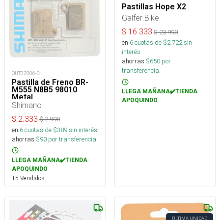
Pastillas Hope X2
Galfer Bike
$
16.333
$
23.990
en
6
cuotas de $
2.722
sin
interés
ahorras
$
650
por
transferencia.
OUT32806-C
Pastilla de Freno BR-
M555 N8B5 98010
LLEGA MAÑANA✔️TIENDA
Metal
APOQUINDO
Shimano
$
2.333
$
2.990
en
6
cuotas de $
389
sin interés
ahorras
$
90
por transferencia.
LLEGA MAÑANA✔️TIENDA
APOQUINDO
+5 Vendidos
ÚLTIMA UNIDAD