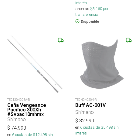
interés
ahorras
$
3.160
por
transferencia.
Disponible
TEC130420BA-R
TECN040204-R
Caña Vengeance
Buff AC-001V
Pacifico 300Xh
Shimano
#Svpac10mhmx_
Shimano
$
32.990
en
6
cuotas de $
5.498
sin
$
74.990
interés
en
6
cuotas de $
12.498
sin