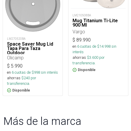
LM210508BA
Mug Titanium Ti-Lite
900 Ml
Vargo
LM270520BA
$
89.990
Space Saver Mug Lid
en
6
cuotas de $
14.998
sin
Tapa Para Taza
interés
Outdoor
Olicamp
ahorras
$
3.600
por
transferencia.
$
5.990
Disponible
en
6
cuotas de $
998
sin interés
ahorras
$
240
por
transferencia.
Disponible
Más de la marca