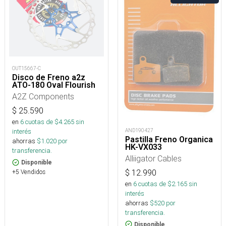
OUT15667-C
Disco de Freno a2z
ATO-180 Oval Flourish
A2Z Components
$
25.590
en
6
cuotas de $
4.265
sin
AND190427
interés
Pastilla Freno Organica
ahorras
$
1.020
por
HK-VX033
transferencia.
Alliigator Cables
Disponible
$
12.990
+5 Vendidos
en
6
cuotas de $
2.165
sin
interés
ahorras
$
520
por
transferencia.
Disponible