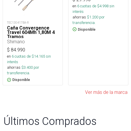
en
6
cuotas de $
4.998
sin
interés
ahorras
$
1.200
por
transferencia.
TEC130417BA-R
Caña Convergence
Disponible
Travel 604Mh 1,80M 4
Tramos
Cvs60mh4saco_
Shimano
$
84.990
en
6
cuotas de $
14.165
sin
interés
ahorras
$
3.400
por
transferencia.
Disponible
Ver más de la marca
Últimos Comprados