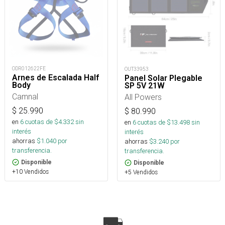
ODR012622FE
OUT33953
Arnes de Escalada Half
Panel Solar Plegable
Body
SP 5V 21W
Camnal
All Powers
$
25.990
$
80.990
en
6
cuotas de $
4.332
sin
en
6
cuotas de $
13.498
sin
interés
interés
ahorras
$
1.040
por
ahorras
$
3.240
por
transferencia.
transferencia.
Disponible
Disponible
+10 Vendidos
+5 Vendidos