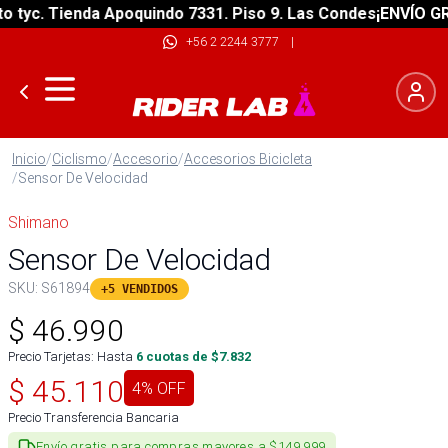
tyc. Tienda Apoquindo 7331. Piso 9. Las Condes
¡ENVÍO GRAT
+56 2 2244 3777
|
Inicio
/
Ciclismo
/
Accesorio
/
Accesorios Bicicleta
/
Sensor De Velocidad
Shimano
Sensor De Velocidad
SKU:
S61894
+5 VENDIDOS
$
46.990
Precio Tarjetas: Hasta
6
cuotas de $
7.832
$
45.110
4
% OFF
Precio Transferencia Bancaria
Envío gratis para compras mayores a $149.999