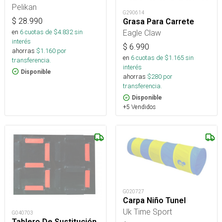
Pelikan
G290614
$
28.990
Grasa Para Carrete
en
6
cuotas de $
4.832
sin
Eagle Claw
interés
$
6.990
ahorras
$
1.160
por
en
6
cuotas de $
1.165
sin
transferencia.
interés
Disponible
ahorras
$
280
por
transferencia.
Disponible
+5 Vendidos
G020727
Carpa Niño Tunel
Uk Time Sport
G040703
Tablero De Sustitución