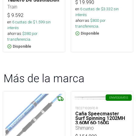
$
19.990
Train
en
6
cuotas de $
3.332
sin
interés
$
9.592
ahorras
$
800
por
en
6
cuotas de $
1.599
sin
transferencia.
interés
ahorras
$
380
por
Disponible
transferencia.
Disponible
Más de la marca
ENVÍO
GRATIS
TEC271026FE-R
Caña Speecmaster
Surf Spinning 1202MH
3,60M 60-160G
Shimano