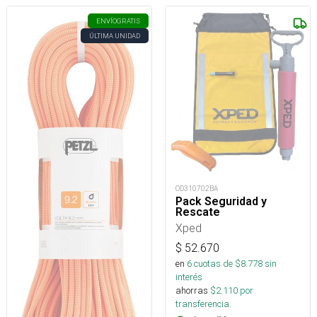
ENVÍO
GRATIS
ÚLTIMA UNIDAD
OD310702BA
Pack Seguridad y
Rescate
Xped
$
52.670
en
6
cuotas de $
8.778
sin
interés
ahorras
$
2.110
por
transferencia.