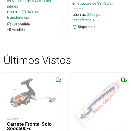
en
6
cuotas de $
33.513
sin
en
6
cuotas de $
3.732
sin
interés
interés
ahorras
$
8.040
por
ahorras
$
900
por
transferencia.
transferencia.
Disponible
Disponible
+5 Vendidos
Últimos Vistos
G270604
Carrete Frontal Solo
Soos600Fd