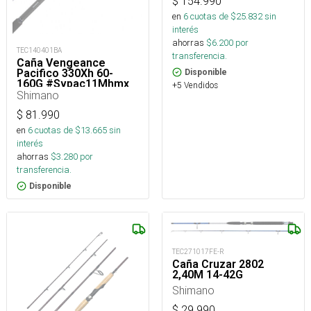
$
154.990
en
6
cuotas de $
25.832
sin
interés
ahorras
$
6.200
por
TEC140401BA
transferencia.
Caña Vengeance
Pacifico 330Xh 60-
Disponible
160G #Svpac11Mhmx_
+5 Vendidos
Shimano
$
81.990
en
6
cuotas de $
13.665
sin
interés
ahorras
$
3.280
por
transferencia.
Disponible
TEC271017FE-R
Caña Cruzar 2802
2,40M 14-42G
Shimano
$
29.990