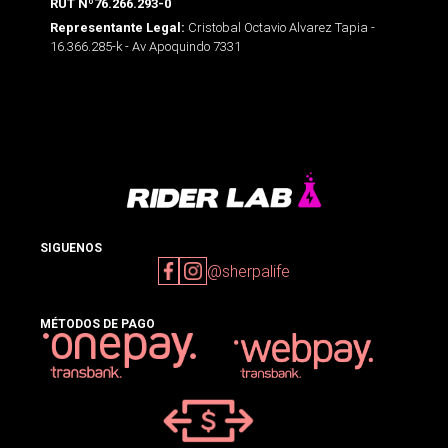
RUT Nº76.266.293-0
Cristobal Octavio Alvarez Tapia -
Representante Legal:
16.366.285-k - Av Apoquindo 7331
SIGUENOS
@sherpalife
MÉTODOS DE PAGO