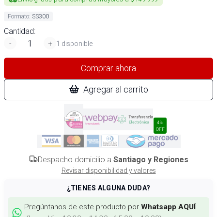
Formato
:
SS300
Cantidad:
-
+
1 disponible
Comprar ahora
Agregar al carrito
4%
OFF
Despacho domicilio a
Santiago y Regiones
Revisar disponibilidad y valores
¿TIENES ALGUNA DUDA?
Pregúntanos de este producto por
Whatsapp AQUÍ