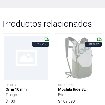
Productos relacionados
2
2
ÚLTIMAS
ÚLTIMAS
PRU01JA
MKR161202FE
Orrin 10 mm
Mochila Ride 8L
Trango
Evoc
$
100
$
109.890