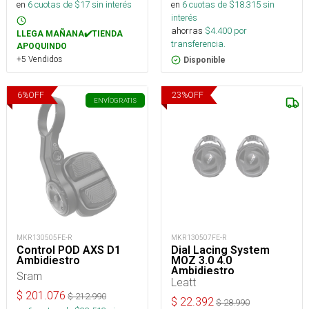
en
6
cuotas de $
17
sin interés
en
6
cuotas de $
18.315
sin
interés
ahorras
$
4.400
por
LLEGA MAÑANA✔️TIENDA
transferencia.
APOQUINDO
+5 Vendidos
Disponible
6
%
OFF
23
%
OFF
ENVÍO
GRATIS
MKR130505FE-R
MKR130507FE-R
Control POD AXS D1
Dial Lacing System
Ambidiestro
MOZ 3.0 4.0
Ambidiestro
Sram
Leatt
$
201.076
$
212.990
$
22.392
$
28.990