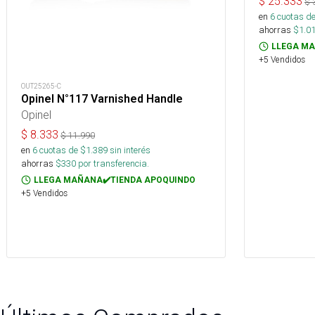
$
25.333
$
en
6
cuotas de
ahorras
$
1.0
LLEGA MA
+5 Vendidos
OUT25265-C
Opinel N°117 Varnished Handle
Opinel
$
8.333
$
11.990
en
6
cuotas de $
1.389
sin interés
ahorras
$
330
por transferencia.
LLEGA MAÑANA✔️TIENDA APOQUINDO
+5 Vendidos