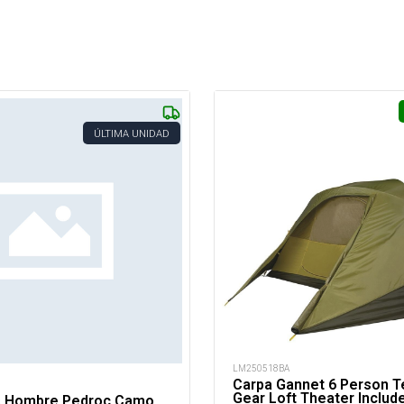
ÚLTIMA UNIDAD
LM250518BA
Carpa Gannet 6 Person T
Gear Loft Theater Includ
s Hombre Pedroc Camo