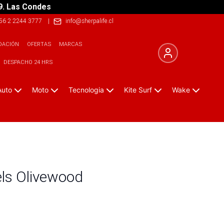
9. Las Condes
56 2 2244 3777
|
info@sherpalife.cl
DACIÓN
OFERTAS
MARCAS
DESPACHO 24 HRS
Auto
Moto
Tecnologia
Kite Surf
Wake
els Olivewood