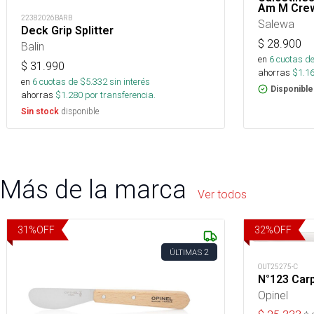
Am M Cre
22382026BARB
Salewa
Deck Grip Splitter
$
28.900
Balin
en
6
cuotas de
$
31.990
ahorras
$
1.1
en
6
cuotas de $
5.332
sin interés
Disponible
ahorras
$
1.280
por transferencia.
disponible
Sin stock
Más de la marca
Ver todos
31
%
OFF
32
%
OFF
2
ÚLTIMAS
OUT25275-C
N°123 Carp
Opinel