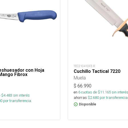
R
TEC210410FE-R
Deshuesador con Hoja
Cuchillo Tactical 7220
 Mango Fibrox
Muela
$
66.990
en
6
cuotas de $
11.165
sin interé
 $
4.483
sin interés
ahorras
$
2.680
por transferencia
80
por transferencia.
Disponible