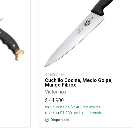
VIC150404BA
Cuchillo Cocina, Medio Golpe,
Mango Fibrox
Victorinox
s
$
44.900
.
en
6
cuotas de $
7.483
sin interés
ahorras
$
1.800
por transferencia.
Disponible