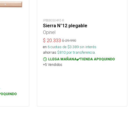
IPB080504FE-R
Sierra N°12 plegable
Opinel
$
20.333
$
29.990
en
6
cuotas de $
3.389
sin interés
ahorras
$
810
por transferencia.
LLEGA MAÑANA✔️TIENDA APOQUINDO
+5 Vendidos
.
POQUINDO