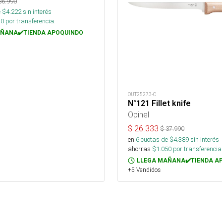
36.990
 $
4.222
sin interés
10
por transferencia.
ÑANA✔️TIENDA APOQUINDO
OUT25273-C
N°121 Fillet knife
Opinel
$
26.333
$
37.990
en
6
cuotas de $
4.389
sin interés
ahorras
$
1.050
por transferencia
LLEGA MAÑANA✔️TIENDA A
+5 Vendidos