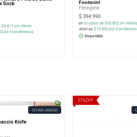
Footprint
w Sock
Peregrine
$
394.990
en
6
cuotas de $
65.832
sin interé
 $
4.817
sin interés
ahorras
$
15.800
por transferenci
60
por transferencia.
Disponible
31
%
OFF
ÚLTIMA UNIDAD
accio Knife