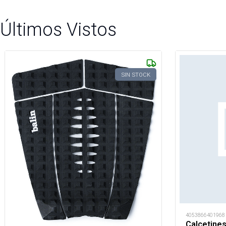
Últimos Vistos
SIN STOCK
4053866401968
Calcetine