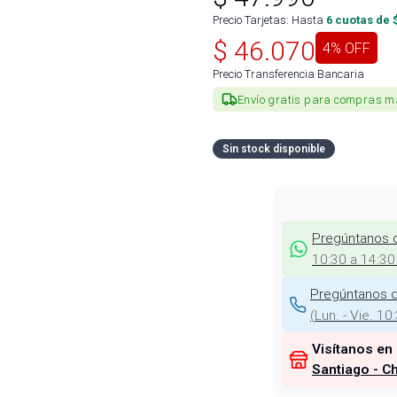
Precio Tarjetas: Hasta
6
cuotas de 
$
46.070
4
% OFF
Precio Transferencia Bancaria
Envío gratis para compras m
Sin stock disponible
Pregúntanos 
10:30 a 14:30
Pregúntanos d
(
Lun. - Vie. 10
Visítanos en
Santiago - Ch