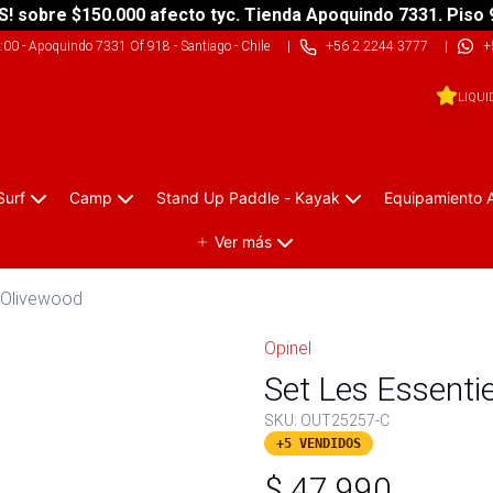
S! sobre $150.000 afecto tyc. Tienda Apoquindo 7331. Piso 
9:00
-
Apoquindo 7331 Of 918 - Santiago - Chile
|
+56 2 2244 3777
|
+
LIQUI
Surf
Camp
Stand Up Paddle - Kayak
Equipamiento 
Ver más
s Olivewood
Opinel
Set Les Essenti
SKU:
OUT25257-C
+5 VENDIDOS
$
47.990