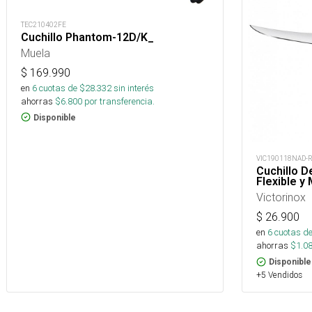
TEC210402FE
Cuchillo Phantom-12D/K_
Muela
$
169.990
en
6
cuotas de $
28.332
sin interés
ahorras
$
6.800
por transferencia.
Disponible
VIC190118NAD-
Cuchillo 
Flexible y
Victorinox
$
26.900
en
6
cuotas de
ahorras
$
1.0
Disponible
+5 Vendidos