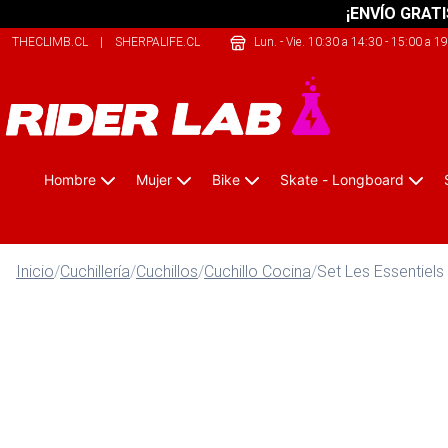
¡ENVÍO GRATI
THECLIMB.CL
|
SHERPALIFE.CL
|
SHERPALIFE.COM.AR
Lun. - Vie. 10:30 a 14:30 - 15:00 a 1
Hombre
Mujer
Bike
Skate - Longboard
Inicio
/
Cuchillería
/
Cuchillos
/
Cuchillo Cocina
/
Set Les Essentiel