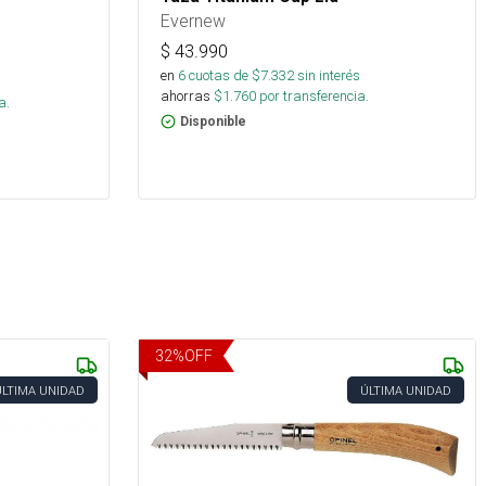
Evernew
$
43.990
en
6
cuotas de $
7.332
sin interés
s
ahorras
$
1.760
por transferencia.
a.
Disponible
32
%
OFF
ÚLTIMA UNIDAD
ÚLTIMA UNIDAD