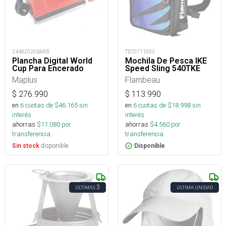
24482026BARB
TEC0711003
Plancha Digital World
Mochila De Pesca IKE
Cup Para Encerado
Speed Sling 540TKE
Maplus
Flambeau
$
276.990
$
113.990
en
6
cuotas de $
46.165
sin
en
6
cuotas de $
18.998
sin
interés
interés
ahorras
$
11.080
por
ahorras
$
4.560
por
transferencia.
transferencia.
disponible
Sin stock
Disponible
3
ÚLTIMAS
ÚLTIMA UNIDAD