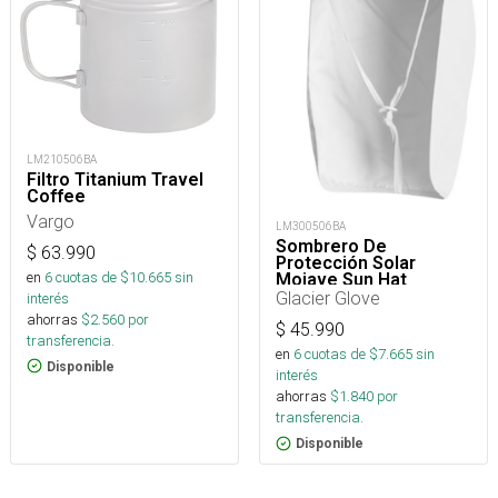
LM210506BA
Filtro Titanium Travel
Coffee
Vargo
LM300506BA
Sombrero De
$
63.990
Protección Solar
en
6
cuotas de $
10.665
sin
Mojave Sun Hat
Glacier Glove
interés
ahorras
$
2.560
por
$
45.990
transferencia.
en
6
cuotas de $
7.665
sin
Disponible
interés
ahorras
$
1.840
por
transferencia.
Disponible