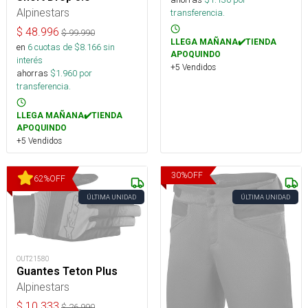
Alpinestars
transferencia.
$
48.996
$
99.990
LLEGA MAÑANA✔️TIENDA
en
6
cuotas de $
8.166
sin
APOQUINDO
interés
+5 Vendidos
ahorras
$
1.960
por
transferencia.
LLEGA MAÑANA✔️TIENDA
APOQUINDO
+5 Vendidos
30
%
OFF
62
%
OFF
ÚLTIMA UNIDAD
ÚLTIMA UNIDAD
OUT21580
Guantes Teton Plus
Alpinestars
$
10.333
$
26.990