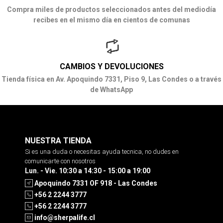
Compra miles de productos seleccionados antes del mediodía
recibes en el mismo día en cientos de comunas
CAMBIOS Y DEVOLUCIONES
Tienda física en Av. Apoquindo 7331, Piso 9, Las Condes o a través
de WhatsApp
NUESTRA TIENDA
Si es una duda o necesitas ayuda tecnica, no dudes en
comunicarte con nosotros
Lun. - Vie. 10:30 a 14:30 - 15:00 a 19:00
Apoquindo 7331 OF 918 - Las Condes
+56 2 2244 3777
+56 2 2244 3777
info@sherpalife.cl