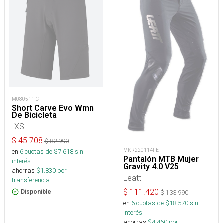
M080511-C
Short Carve Evo Wmn
De Bicicleta
IXS
$
45.708
$
82.990
MKR220114FE
en
6
cuotas de $
7.618
sin
Pantalón MTB Mujer
interés
Gravity 4.0 V25
ahorras
$
1.830
por
Leatt
transferencia.
$
111.420
Disponible
$
133.990
en
6
cuotas de $
18.570
sin
interés
ahorras
$
4.460
por