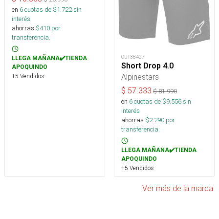
en
6
cuotas de $
1.722
sin
interés
ahorras
$
410
por
transferencia.
OUT38427
LLEGA MAÑANA✔️TIENDA
Short Drop 4.0
APOQUINDO
Alpinestars
+5 Vendidos
$
57.333
$
81.990
en
6
cuotas de $
9.556
sin
interés
ahorras
$
2.290
por
transferencia.
LLEGA MAÑANA✔️TIENDA
APOQUINDO
+5 Vendidos
Ver más de la marca