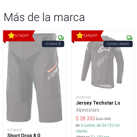
Más de la marca
51
%
OFF
54
%
OFF
3
ÚLTIMAS
ÚLTIMA UNIDAD
OUT36344
Jersey Techstar Ls
Alpinestars
$
28.333
$
61.990
en
6
cuotas de $
4.722
sin
OUT38430
interés
Short Drop 8.0
ahorras
$
1.130
por