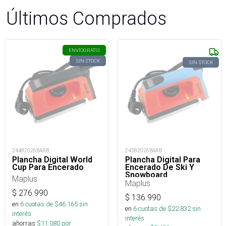
Últimos Comprados
ENVÍO
GRATIS
SIN STOCK
SIN STOCK
24482026BARB
24382026BARB
Plancha Digital World
Plancha Digital Para
Cup Para Encerado
Encerado De Ski Y
Snowboard
Maplus
Maplus
$
276.990
$
136.990
en
6
cuotas de $
46.165
sin
en
6
cuotas de $
22.832
sin
interés
interés
ahorras
$
11.080
por