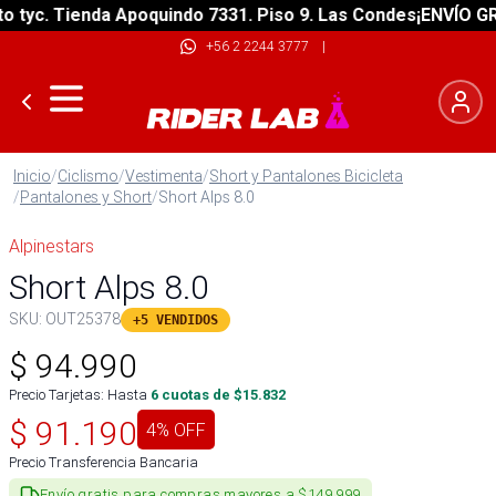
yc. Tienda Apoquindo 7331. Piso 9. Las Condes
¡ENVÍO GRATI
+56 2 2244 3777
|
Inicio
/
Ciclismo
/
Vestimenta
/
Short y Pantalones Bicicleta
/
Pantalones y Short
/
Short Alps 8.0
Alpinestars
Short Alps 8.0
SKU:
OUT25378
+5 VENDIDOS
$
94.990
Precio Tarjetas: Hasta
6
cuotas de $
15.832
$
91.190
4
% OFF
Precio Transferencia Bancaria
Envío gratis para compras mayores a $149.999