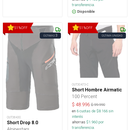
transferencia.
Disponible
51
%
OFF
51
%
OFF
3
ÚLTIMAS
ÚLTIMA UNIDAD
OUT30473-C
Short Hombre Airmatic
100 Percent
$
48.996
$
99.990
en
6
cuotas de $
8.166
sin
interés
OUT38430
ahorras
$
1.960
por
Short Drop 8.0
transferencia.
Alpinestars