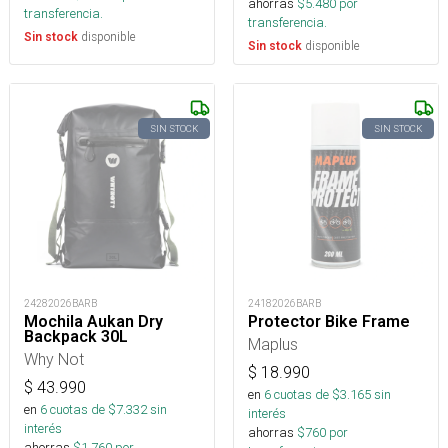
ahorras
$
5.480
por
transferencia.
transferencia.
disponible
Sin stock
disponible
Sin stock
SIN STOCK
SIN STOCK
24282026BARB
24182026BARB
Mochila Aukan Dry
Protector Bike Frame
Backpack 30L
Maplus
Why Not
$
18.990
$
43.990
en
6
cuotas de $
3.165
sin
en
6
cuotas de $
7.332
sin
interés
interés
ahorras
$
760
por
ahorras
$
1.760
por