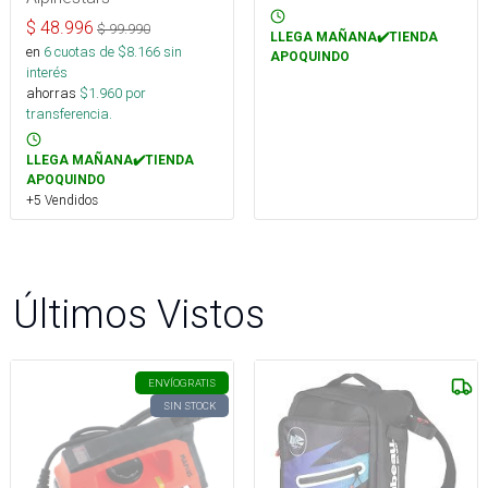
$
48.996
$
99.990
LLEGA MAÑANA✔️TIENDA
en
6
cuotas de $
8.166
sin
APOQUINDO
interés
ahorras
$
1.960
por
transferencia.
LLEGA MAÑANA✔️TIENDA
APOQUINDO
+5 Vendidos
Últimos Vistos
ENVÍO
GRATIS
SIN STOCK