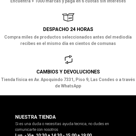
Encuentra + 1000 marcas y paga en 6 cuotas sin intereses
DESPACHO 24 HORAS
Compra miles de productos seleccionados antes del mediodía
recibes en el mismo día en cientos de comunas
CAMBIOS Y DEVOLUCIONES
Tienda física en Av. Apoquindo 7331, Piso 9, Las Condes o a través
de WhatsApp
NUESTRA TIENDA
Si es una duda o necesitas ayuda tecnica, no dudes en
comunicarte con nosotros
Lun. - Vie. 10:30 a 14:30 - 15:00 a 19:00