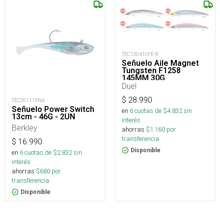
TEC130410FE-R
Señuelo Aile Magnet
Tungsten F1258
145MM 30G
Duel
$
28.990
TEC261115NA
Señuelo Power Switch
en
6
cuotas de $
4.832
sin
13cm - 46G - 2UN
interés
Berkley
ahorras
$
1.160
por
transferencia.
$
16.990
Disponible
en
6
cuotas de $
2.832
sin
interés
ahorras
$
680
por
transferencia.
Disponible