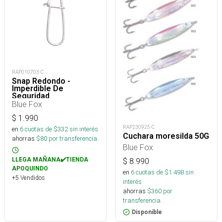
RAP010703-C
Snap Redondo -
Imperdible De
Seguridad
Blue Fox
$
1.990
RAP230925-C
en
6
cuotas de $
332
sin interés
Cuchara moresilda 50G
ahorras
$
80
por transferencia.
Blue Fox
LLEGA MAÑANA✔️TIENDA
$
8.990
APOQUINDO
en
6
cuotas de $
1.498
sin
+5 Vendidos
interés
ahorras
$
360
por
transferencia.
Disponible