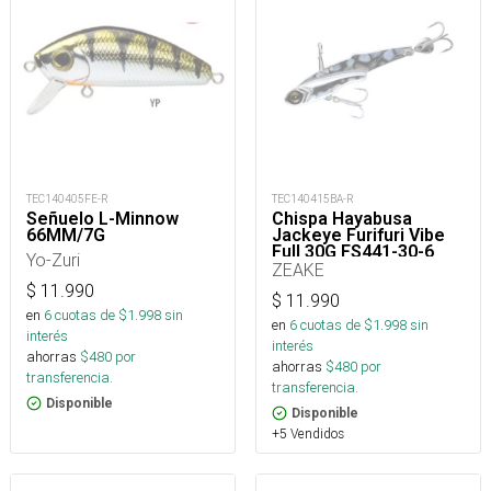
TEC140405FE-R
TEC140415BA-R
Señuelo L-Minnow
Chispa Hayabusa
66MM/7G
Jackeye Furifuri Vibe
Full 30G FS441-30-6_
Yo-Zuri
ZEAKE
$
11.990
$
11.990
en
6
cuotas de $
1.998
sin
en
6
cuotas de $
1.998
sin
interés
interés
ahorras
$
480
por
ahorras
$
480
por
transferencia.
transferencia.
Disponible
Disponible
+5 Vendidos