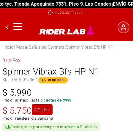
yc. Tienda Apoquindo 7331. Piso 9. Las Condes
¡ENVÍO GRATI
+56 2 2244 3777
|
Inicio
/
Pesca
/
Señuelos
/
Spinners
/
Spinner Vibrax Bfs HP N1
Blue Fox
Spinner Vibrax Bfs HP N1
SKU:
RAP091906-C
+5 VENDIDOS
$
5.990
Precio Tarjetas: Hasta
6
cuotas de $
998
$
5.750
4
% OFF
Precio Transferencia Bancaria
Envío gratis para compras mayores a $149.999