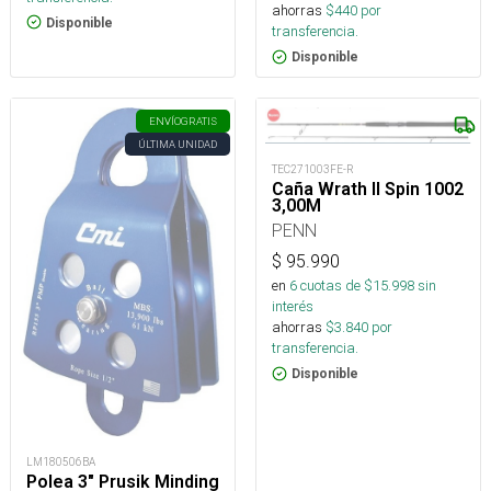
ahorras
$
440
por
Disponible
transferencia.
Disponible
ENVÍO
GRATIS
ÚLTIMA UNIDAD
TEC271003FE-R
Caña Wrath II Spin 1002
3,00M
PENN
$
95.990
en
6
cuotas de $
15.998
sin
interés
ahorras
$
3.840
por
transferencia.
Disponible
LM180506BA
Polea 3" Prusik Minding