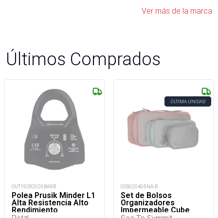
Ver más de la marca
Últimos Comprados
ÚLTIMA UNIDAD
OUT19282026BARB
COS020405NA-R
Polea Prusik Minder L1
Set de Bolsos
Alta Resistencia Alto
Organizadores
Rendimiento
Impermeable Cube
Hydraulic