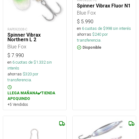
RAP092001-C
Spinner Vibrax Fluor N1
Blue Fox
$
5.990
en
6
cuotas de $
998
sin interés
RAP092008-C
ahorras
$
240
por
Spinner Vibrax
Northern L 2
transferencia.
Blue Fox
Disponible
$
7.990
en
6
cuotas de $
1.332
sin
interés
ahorras
$
320
por
transferencia.
LLEGA MAÑANA✔️TIENDA
APOQUINDO
+5 Vendidos