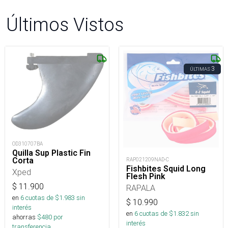
Últimos Vistos
3
ÚLTIMAS
OD310707BA
Quilla Sup Plastic Fin
Corta
RAP021209NAD-C
Fishbites Squid Long
Xped
Flesh Pink
$
11.900
RAPALA
en
6
cuotas de $
1.983
sin
$
10.990
interés
en
6
cuotas de $
1.832
sin
ahorras
$
480
por
interés
transferencia.