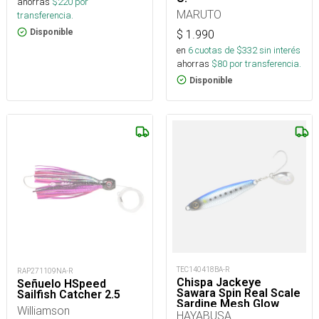
ahorras
$
220
por
MARUTO
transferencia.
Disponible
$
1.990
en
6
cuotas de $
332
sin interés
ahorras
$
80
por transferencia.
Disponible
TEC140418BA-R
RAP271109NA-R
Chispa Jackeye
Señuelo HSpeed
Sawara Spin Real Scale
Sailfish Catcher 2.5
Sardine Mesh Glow
Williamson
Fs437/445-60-1_
HAYABUSA