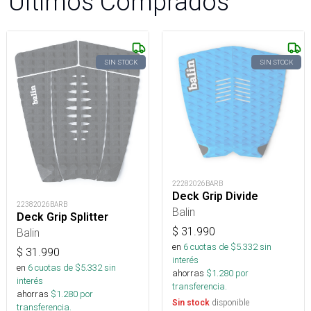
Últimos Comprados
SIN STOCK
SIN STOCK
22282026BARB
Deck Grip Divide
22382026BARB
Balin
Deck Grip Splitter
$
31.990
Balin
en
6
cuotas de $
5.332
sin
$
31.990
interés
en
6
cuotas de $
5.332
sin
ahorras
$
1.280
por
interés
transferencia.
ahorras
$
1.280
por
disponible
Sin stock
transferencia.