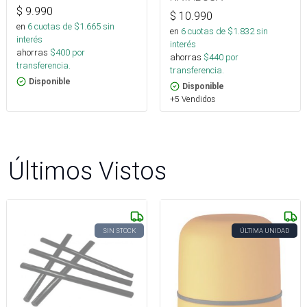
$
9.990
$
10.990
en
6
cuotas de $
1.665
sin
en
6
cuotas de $
1.832
sin
interés
interés
ahorras
$
400
por
ahorras
$
440
por
transferencia.
transferencia.
Disponible
Disponible
+5 Vendidos
Últimos Vistos
SIN STOCK
ÚLTIMA UNIDAD