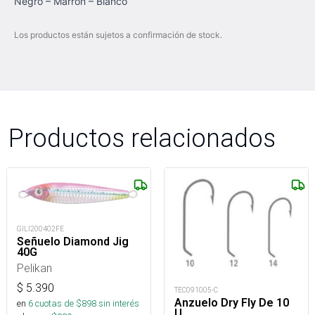
Negro – Marrón – Blanco
Los productos están sujetos a confirmación de stock.
Productos relacionados
GILI200402FE
Señuelo Diamond Jig
40G
Pelikan
$
5.390
TEC091005-C
Anzuelo Dry Fly De 10
en
6
cuotas de $
898
sin interés
U.