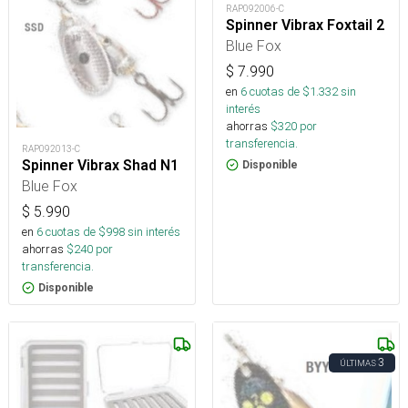
RAP092006-C
Spinner Vibrax Foxtail 2
Blue Fox
$
7.990
en
6
cuotas de $
1.332
sin
interés
ahorras
$
320
por
transferencia.
RAP092013-C
Spinner Vibrax Shad N1
Disponible
Blue Fox
$
5.990
en
6
cuotas de $
998
sin interés
ahorras
$
240
por
transferencia.
Disponible
3
ÚLTIMAS