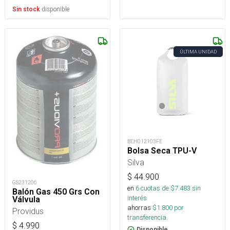
disponible
Sin stock
ÚLTIMA UNIDAD
BEH012103FE
Bolsa Seca TPU-V
Silva
$
44.900
GS231206
en
6
cuotas de $
7.483
sin
Balón Gas 450 Grs Con
interés
Válvula
ahorras
$
1.800
por
Providus
transferencia.
$
4.990
Disponible