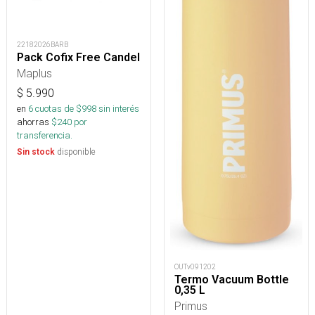
22182026BARB
Pack Cofix Free Candel
Maplus
$
5.990
en
6
cuotas de $
998
sin interés
ahorras
$
240
por
transferencia.
disponible
Sin stock
OUTv091202
Termo Vacuum Bottle
0,35 L
Primus