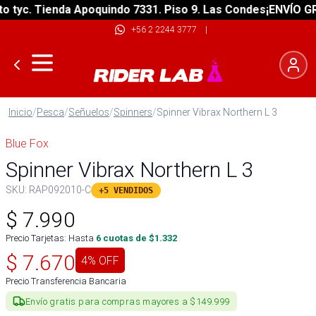
yc. Tienda Apoquindo 7331. Piso 9. Las Condes
¡ENVÍO GRATI
+56 2 2244 3777
|
Inicio
/
Pesca
/
Señuelos
/
Spinners
/
Spinner Vibrax Northern L 3
Blue Fox
Spinner Vibrax Northern L 3
SKU:
RAP092010-C
+5 VENDIDOS
$
7.990
Precio Tarjetas: Hasta
6
cuotas de $
1.332
$
7.670
4
% OFF
Precio Transferencia Bancaria
Envío gratis para compras mayores a $149.999