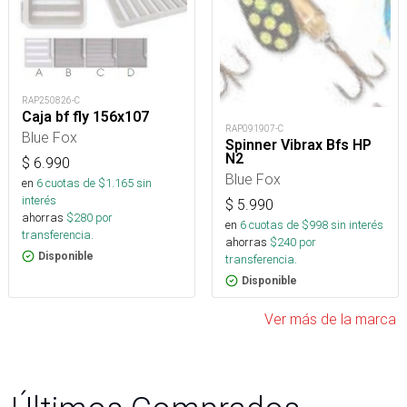
RAP250826-C
Caja bf fly 156x107
RAP091907-C
Blue Fox
Spinner Vibrax Bfs HP
N2
$
6.990
Blue Fox
en
6
cuotas de $
1.165
sin
interés
$
5.990
ahorras
$
280
por
en
6
cuotas de $
998
sin interés
transferencia.
ahorras
$
240
por
Disponible
transferencia.
Disponible
Ver más de la marca