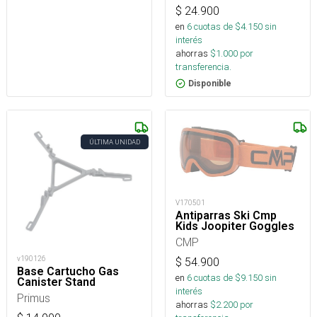
$
24.900
en
6
cuotas de $
4.150
sin
interés
ahorras
$
1.000
por
transferencia.
Disponible
ÚLTIMA UNIDAD
V170501
Antiparras Ski Cmp
Kids Joopiter Goggles
CMP
v190126
$
54.900
Base Cartucho Gas
en
6
cuotas de $
9.150
sin
Canister Stand
interés
Primus
ahorras
$
2.200
por