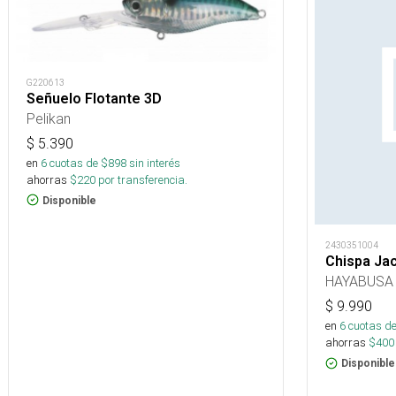
G220613
Señuelo Flotante 3D
Pelikan
$
5.390
en
6
cuotas de $
898
sin interés
ahorras
$
220
por transferencia.
Disponible
2430351004
Chispa Ja
HAYABUSA
$
9.990
en
6
cuotas de
ahorras
$
400
Disponible