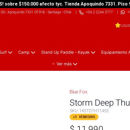
S! sobre $150.000 afecto tyc. Tienda Apoquindo 7331. Piso 
9:00
-
Apoquindo 7331 Of 918 - Santiago - Chile
|
+56 2 2244 3777
|
+
LIQUI
Surf
Camp
Stand Up Paddle - Kayak
Equipamiento 
Ver más
M
Blue Fox
Storm Deep Th
SKU:
14STDTH11455
+5 VENDIDOS
$
11.990