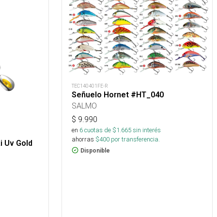
TEC140401FE-R
Señuelo Hornet #HT_040
SALMO
$
9.990
en
6
cuotas de $
1.665
sin interés
ahorras
$
400
por transferencia.
i Uv Gold
Disponible