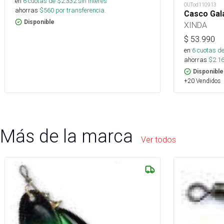
en
6
cuotas de $
2.332
sin interés
OUTod110913
ahorras
$
560
por transferencia.
Casco Gal
Disponible
XINDA
$
53.990
en
6
cuotas de
ahorras
$
2.1
Disponible
+20 Vendidos
Más de la marca
Ver todos