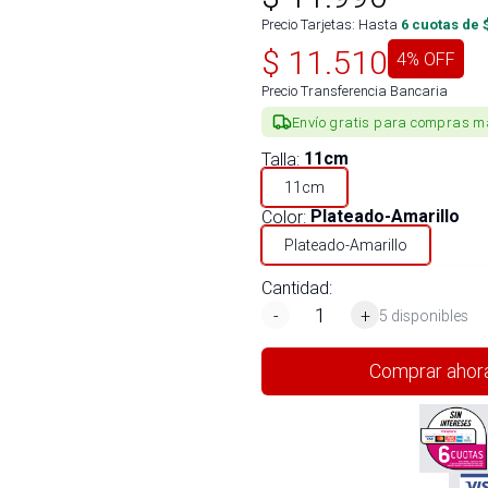
Precio Tarjetas: Hasta
6
cuotas de 
$
11.510
4
% OFF
Precio Transferencia Bancaria
Envío gratis para compras m
Talla
:
11cm
11cm
Color
:
Plateado-Amarillo
Plateado-Amarillo
Cantidad:
-
+
5 disponibles
Comprar ahor