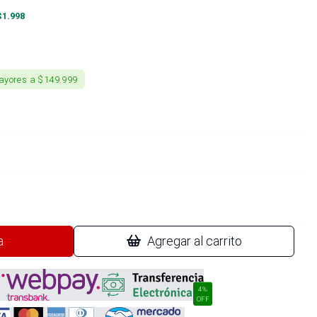
$
1.998
ayores a $149.999
a
Agregar al carrito
4%
OFF