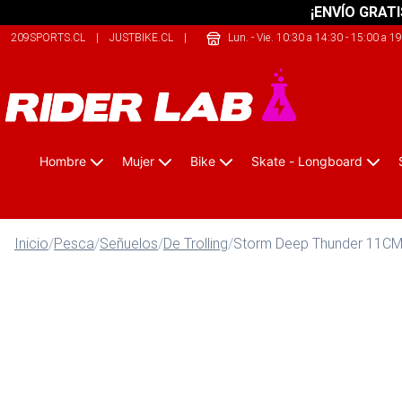
¡ENVÍO GRATI
209SPORTS.CL
|
JUSTBIKE.CL
|
SAFELIFE.CL
Lun. - Vie. 10:30 a 14:30 - 15:00 a 1
Hombre
Mujer
Bike
Skate - Longboard
Inicio
/
Pesca
/
Señuelos
/
De Trolling
/
Storm Deep Thunder 11C