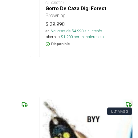
GILI0307004
Gorro De Caza Digi Forest
Browning
$
29.990
en
6
cuotas de $
4.998
sin interés
ahorras
$
1.200
por transferencia.
Disponible
3
ÚLTIMAS