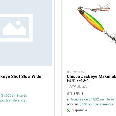
TEC140416BA-R
ckeye Shot Slow Wide
Chispa Jackeye Makimak
Fs417-40-4_
HAYABUSA
$
10.990
 $
1.665
sin interés
en
6
cuotas de $
1.832
sin interés
por transferencia.
ahorras
$
440
por transferencia.
Disponible