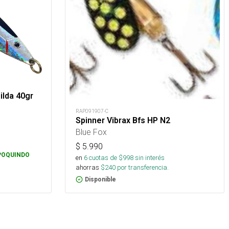
lda 40gr
RAP091907-C
Spinner Vibrax Bfs HP N2
Blue Fox
$
5.990
POQUINDO
en
6
cuotas de $
998
sin interés
ahorras
$
240
por transferencia.
Disponible