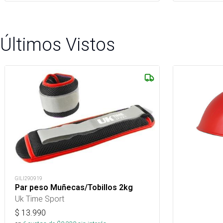
Últimos Vistos
GILI290919
Par peso Muñecas/Tobillos 2kg
Uk Time Sport
$
13.990