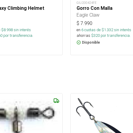
GILI200424FE
axy Climbing Helmet
Gorro Con Malla
Eagle Claw
$
7.990
 $
8.998
sin interés
en
6
cuotas de $
1.332
sin interés
60
por transferencia.
ahorras
$
320
por transferencia.
Disponible