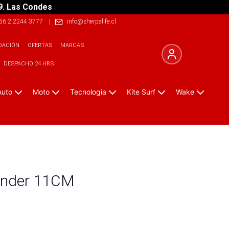
9. Las Condes
56 2 2244 3777
|
info@sherpalife.cl
DACIÓN
OFERTAS
MARCAS
DESPACHO 24 HRS
Auto
Moto
Tecnologia
Kite Surf
Wake
under 11CM