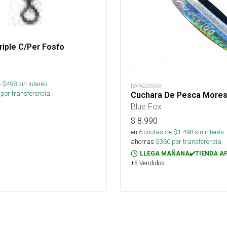
Triple C/Per Fosfo
 $
498
sin interés
RAPA230503
por transferencia.
Cuchara De Pesca Moresi
Blue Fox
$
8.990
en
6
cuotas de $
1.498
sin interés
ahorras
$
360
por transferencia.
LLEGA MAÑANA✔️TIENDA A
+5 Vendidos