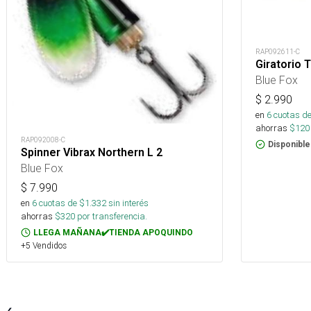
RAP092611-C
Giratorio 
Blue Fox
$
2.990
en
6
cuotas de
ahorras
$
120
RAP092008-C
Disponible
Spinner Vibrax Northern L 2
Blue Fox
$
7.990
en
6
cuotas de $
1.332
sin interés
ahorras
$
320
por transferencia.
LLEGA MAÑANA✔️TIENDA APOQUINDO
+5 Vendidos