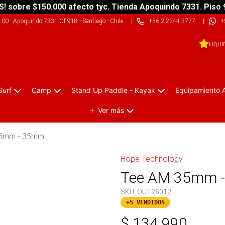
S! sobre $150.000 afecto tyc. Tienda Apoquindo 7331. Piso 
9:00
-
Apoquindo 7331 Of 918 - Santiago - Chile
|
+56 2 2244 3777
|
+
LIQUI
Surf
Camp
Stand Up Paddle - Kayak
Equipamiento 
Ver más
35mm - 35mm
Hope Technology
Tee AM 35mm 
SKU:
OUT26012
+5 VENDIDOS
$
134.990