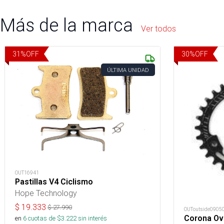
Más de la marca
Ver todos
31
%
OFF
30
%
OFF
ÚLTIMA UNIDAD
OUT16941
Pastillas V4 Ciclismo
Hope Technology
$
19.333
$
27.990
OUToutside0905
Corona Ov
en
6
cuotas de $
3.222
sin interés