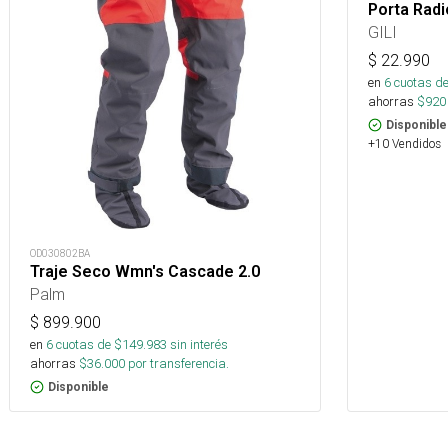
Porta Radi
GILI
$
22.990
en
6
cuotas de
ahorras
$
920
Disponible
+10 Vendidos
OD030802BA
Traje Seco Wmn's Cascade 2.0
Palm
$
899.900
en
6
cuotas de $
149.983
sin interés
ahorras
$
36.000
por transferencia.
Disponible