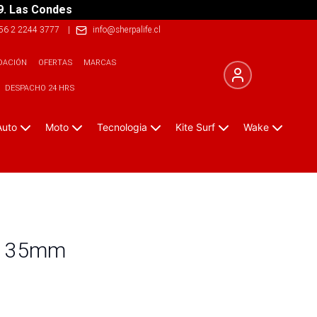
9. Las Condes
56 2 2244 3777
|
info@sherpalife.cl
DACIÓN
OFERTAS
MARCAS
DESPACHO 24 HRS
Auto
Moto
Tecnologia
Kite Surf
Wake
- 35mm