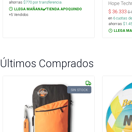
ahorras
$
770
por transferencia.
Hope Tech
LLEGA MAÑANA✔️TIENDA APOQUINDO
$
36.333
$
+5 Vendidos
en
6
cuotas de
ahorras
$
1.4
LLEGA MA
Últimos Comprados
SIN STOCK