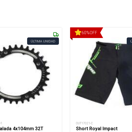
60
%
OFF
ÚLTIMA UNIDAD
01
OUT17021-C
alada 4x104mm 32T
Short Royal Impact