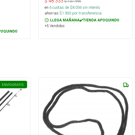
$
48.333
$
137.990
en
6
cuotas de $
8.056
sin interés
ahorras
$
1.930
por transferencia.
LLEGA MAÑANA✔️TIENDA APOQUINDO
.
+5 Vendidos
POQUINDO
ENVÍO
GRATIS