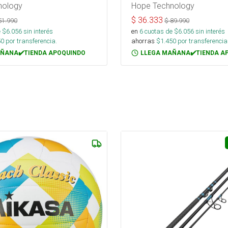
nology
Hope Technology
$
36.333
51.990
$
89.990
 $
6.056
sin interés
en
6
cuotas de $
6.056
sin interés
50
por transferencia.
ahorras
$
1.450
por transferencia
ÑANA✔️TIENDA APOQUINDO
LLEGA MAÑANA✔️TIENDA A