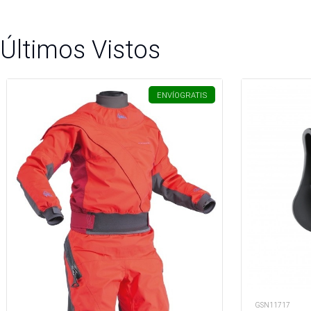
Últimos Vistos
ENVÍO
GRATIS
GSN11717