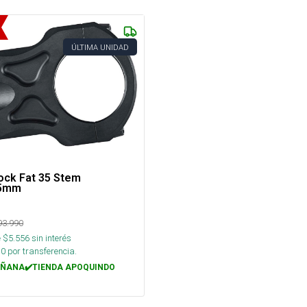
ÚLTIMA UNIDAD
ock Fat 35 Stem
45mm
93.990
 $
5.556
sin interés
30
por transferencia.
ÑANA✔️TIENDA APOQUINDO