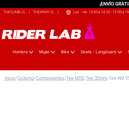
¡ENVÍO GRATI
THECLIMB.CL
|
THEARMY.CL
|
SAFELIFE.CL
Lun. - Vie. 10:30 a 14:30 - 15:00 a 1
Hombre
Mujer
Bike
Skate - Longboard
Inicio
/
Ciclismo
/
Componentes
/
Tee MTB
/
Tee 35mm
/
Tee AM 