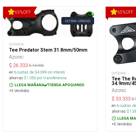
65
%
OFF
65
%
OFF
ÚLTIMA UNIDAD
OUT30978
Tee Predator Stem 31.8mm/50mm
Azonic
$
26.333
$
74.990
en
6
cuotas de $
4.389
sin interés
OUT30980
ahorras
$
1.050
por transferencia.
Tee The R
34.9mm/
LLEGA MAÑANA✔️TIENDA APOQUINDO
Azonic
+5 Vendidos
$
33.333
$
en
6
cuotas de
ahorras
$
1.3
LLEGA MA
+5 Vendidos