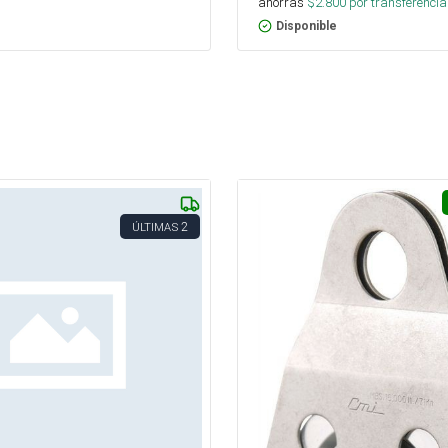
ahorras
$
2.800
por transferencia
Disponible
2
ÚLTIMAS