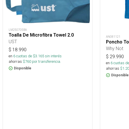
LM250705BA
Toalla De Microfibra Towel 2.0
AN081121
UST
Poncho Toa
Why Not
$
18.990
en
6
cuotas de $
3.165
sin interés
$
29.990
ahorras
$
760
por transferencia.
en
6
cuotas de
ahorras
$
1.2
Disponible
Disponible