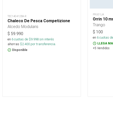
PRU01JA
TEC140412BA-R
Orrin 10 
Chaleco De Pesca Competizione
Trango
Alcedo Modularis
$
100
$
59.990
en
6
cuotas de
en
6
cuotas de $
9.998
sin interés
LLEGA MA
ahorras
$
2.400
por transferencia.
+5 Vendidos
Disponible