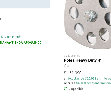
mm
 $
17
sin interés
ÑANA✔️TIENDA APOQUINDO
LM130514BA
Polea Heavy Duty 4"
CMI
$
161.990
en
6
cuotas de $
26.998
sin interé
ahorras
$
6.480
por transferencia
Disponible