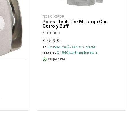
TEC130408FE-R
Polera Tech Tee M. Larga Con
Gorro y Buff
Shimano
$
45.990
en
6
cuotas de $
7.665
sin interés
ahorras
$
1.840
por transferencia.
Disponible
s
.