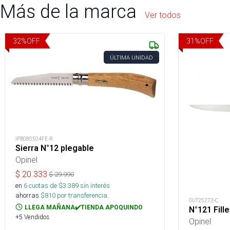
Más de la marca
Ver todos
32
%
OFF
31
%
OFF
ÚLTIMA UNIDAD
IPB080504FE-R
Sierra N°12 plegable
Opinel
$
20.333
$
29.990
en
6
cuotas de $
3.389
sin interés
ahorras
$
810
por transferencia.
OUT25273-C
LLEGA MAÑANA✔️TIENDA APOQUINDO
N°121 Fille
+5 Vendidos
Opinel