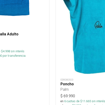
lla Adulto
 $
4.998
sin interés
00
por transferencia.
ODR080503
Poncho
Palm
$
69.990
en
6
cuotas de $
11.665
sin interé