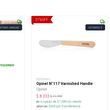
31
%
OFF
2
ÚLTIMA UNIDAD
ÚLTIMAS
.
POQUINDO
OUT25265-C
Opinel N°117 Varnished Handle
Opinel
$
8.333
$
11.990
en
6
cuotas de $
1.389
sin interés
ahorras
$
330
por transferencia.