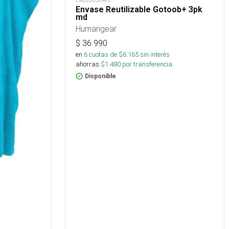
LMO260504FE
Envase Reutilizable Gotoob+ 3pk
md
Humangear
$
36.990
en
6
cuotas de $
6.165
sin interés
ahorras
$
1.480
por transferencia.
Disponible
s