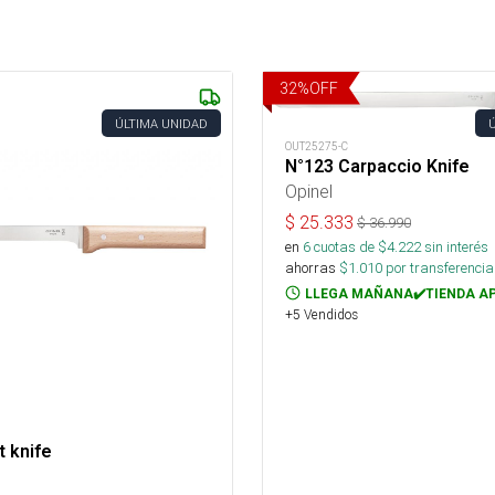
32
%
OFF
ÚLTIMA UNIDAD
OUT25275-C
N°123 Carpaccio Knife
Opinel
$
25.333
$
36.990
en
6
cuotas de $
4.222
sin interés
ahorras
$
1.010
por transferencia
LLEGA MAÑANA✔️TIENDA A
+5 Vendidos
t knife