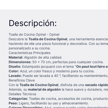
Descripción:
Toalla de Cocina Opinel - Opinel
Descubre la
Toalla de Cocina Opinel
, una herramienta esencia
haciendo de ella una pieza funcional y decorativa. Con su lema
personalizado a su cocina.
Características Principales
Material:
Algodón de alta calidad.
Dimensiones:
50 x 70 cm, perfectas para cualquier cocina.
Diseño:
Estampado jacquard con el lema "
On peut tout faire 
Color:
Azul, un color fresco y moderno para tu cocina.
Lavado:
Puede ser lavada a 40 °, facilitando su mantenimiento
Beneficios Clave
Con la
Toalla de Cocina Opinel
, disfruta de una
secado rápido
Además, su
material de algodón
la hace suave y duradera, res
Detalles Técnicos
Categorías:
Toallas de cocina, accesorios de cocina, producto
Peso:
Ligero, facilitando su uso y almacenamiento.
Colores Disponibles:
Azul, aunque puede variar dependiendo d