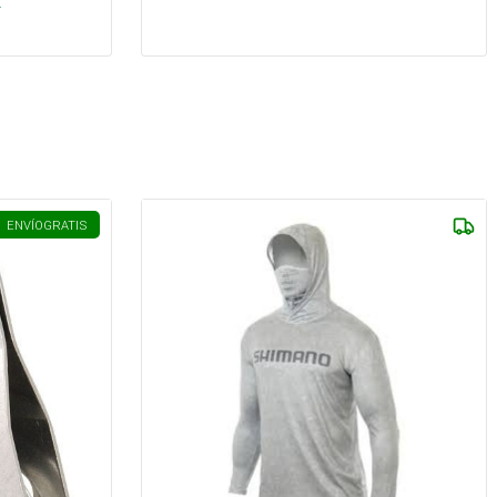
.
ENVÍO
GRATIS