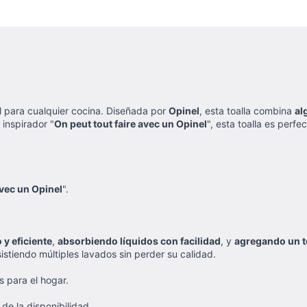
l para cualquier cocina. Diseñada por
Opinel
, esta toalla combina
al
 inspirador "
On peut tout faire avec un Opinel
", esta toalla es perf
avec un Opinel
".
.
 y eficiente
,
absorbiendo líquidos con facilidad
, y
agregando un t
istiendo múltiples lavados sin perder su calidad.
s para el hogar.
e la disponibilidad.