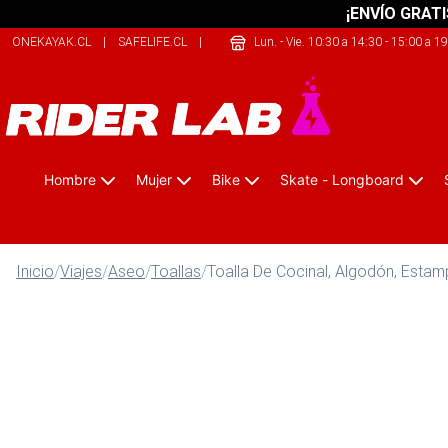
¡ENVÍO GRATI
ONEKAYAK.CL
|
SAFELIFE.CL
|
SHERPALIFE.COM.AR
Lun. - Vie. 10:30 a 14:30 - 15:00 a 1
Hombre
Mujer
Bike
Skate - Longboard
Inicio
/
Viajes
/
Aseo
/
Toallas
/
Toalla De Cocinal, Algodón, Esta