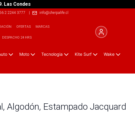
9. Las Condes
56 2 2244 3777
|
info@sherpalife.cl
DACIÓN
OFERTAS
MARCAS
DESPACHO 24 HRS
Auto
Moto
Tecnologia
Kite Surf
Wake
al, Algodón, Estampado Jacquard