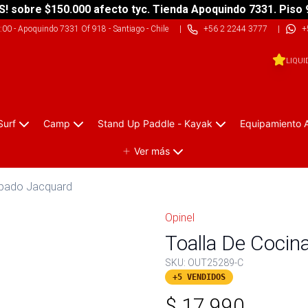
S! sobre $150.000 afecto tyc. Tienda Apoquindo 7331. Piso 
9:00
-
Apoquindo 7331 Of 918 - Santiago - Chile
|
+56 2 2244 3777
|
+
LIQUI
Surf
Camp
Stand Up Paddle - Kayak
Equipamiento 
Ver más
mpado Jacquard
Opinel
Toalla De Cocin
SKU:
OUT25289-C
+5 VENDIDOS
$
17.990