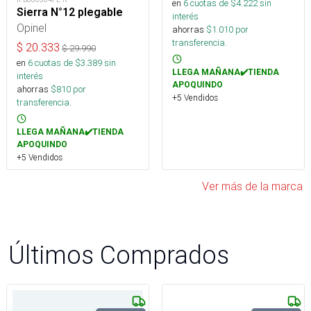
en
6
cuotas de $
4.222
sin
Sierra N°12 plegable
interés
Opinel
ahorras
$
1.010
por
transferencia.
$
20.333
$
29.990
en
6
cuotas de $
3.389
sin
LLEGA MAÑANA✔️TIENDA
interés
APOQUINDO
ahorras
$
810
por
+5 Vendidos
transferencia.
LLEGA MAÑANA✔️TIENDA
APOQUINDO
+5 Vendidos
Ver más de la marca
Últimos Comprados