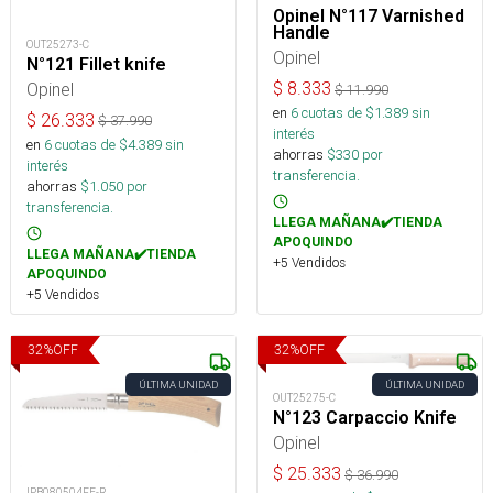
Opinel N°117 Varnished
Handle
OUT25273-C
Opinel
N°121 Fillet knife
Opinel
$
8.333
$
11.990
en
6
cuotas de $
1.389
sin
$
26.333
$
37.990
interés
en
6
cuotas de $
4.389
sin
ahorras
$
330
por
interés
transferencia.
ahorras
$
1.050
por
transferencia.
LLEGA MAÑANA✔️TIENDA
APOQUINDO
LLEGA MAÑANA✔️TIENDA
+5 Vendidos
APOQUINDO
+5 Vendidos
32
%
OFF
32
%
OFF
ÚLTIMA UNIDAD
ÚLTIMA UNIDAD
OUT25275-C
N°123 Carpaccio Knife
Opinel
$
25.333
$
36.990
IPB080504FE-R