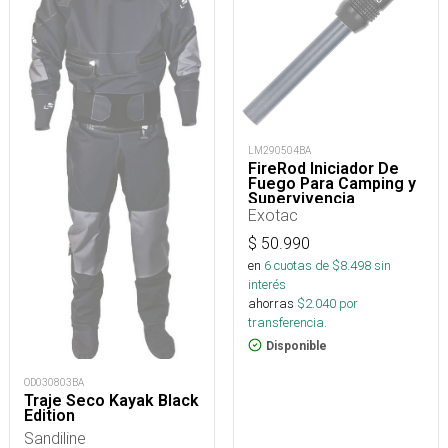
LM290504BA
FireRod Iniciador De
Fuego Para Camping y
Supervivencia
Exotac
$
50.990
en
6
cuotas de $
8.498
sin
interés
ahorras
$
2.040
por
transferencia.
Disponible
OD030803BA
Traje Seco Kayak Black
Edition
Sandiline