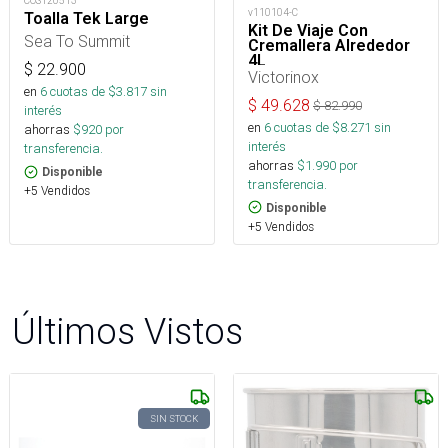
COS120513
v110104-C
Toalla Tek Large
Kit De Viaje Con
Sea To Summit
Cremallera Alrededor
4L
$
22.900
Victorinox
en
6
cuotas de $
3.817
sin
$
49.628
$
82.990
interés
en
6
cuotas de $
8.271
sin
ahorras
$
920
por
interés
transferencia.
ahorras
$
1.990
por
Disponible
transferencia.
+5 Vendidos
Disponible
+5 Vendidos
Últimos Vistos
SIN STOCK