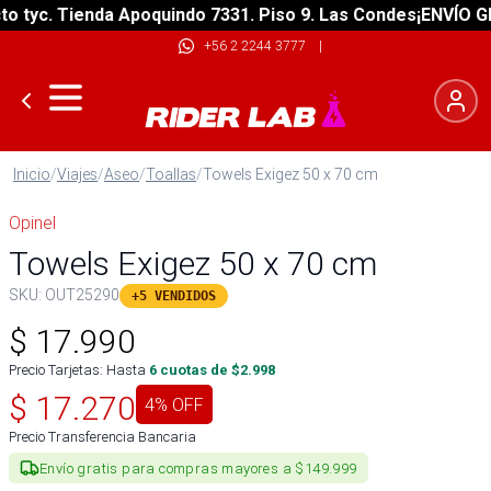
tyc. Tienda Apoquindo 7331. Piso 9. Las Condes
¡ENVÍO GRAT
+56 2 2244 3777
|
Inicio
/
Viajes
/
Aseo
/
Toallas
/
Towels Exigez 50 x 70 cm
Opinel
Towels Exigez 50 x 70 cm
SKU:
OUT25290
+5 VENDIDOS
$
17.990
Precio Tarjetas: Hasta
6
cuotas de $
2.998
$
17.270
4
% OFF
Precio Transferencia Bancaria
Envío gratis para compras mayores a $149.999