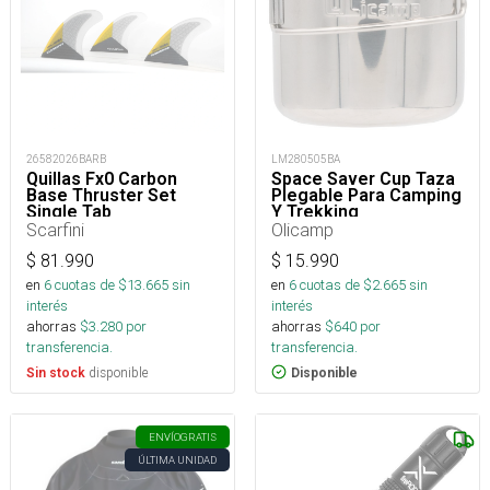
26582026BARB
LM280505BA
Quillas Fx0 Carbon
Space Saver Cup Taza
Base Thruster Set
Plegable Para Camping
Single Tab
Y Trekking
Scarfini
Olicamp
$
81.990
$
15.990
en
6
cuotas de $
13.665
sin
en
6
cuotas de $
2.665
sin
interés
interés
ahorras
$
3.280
por
ahorras
$
640
por
transferencia.
transferencia.
disponible
Sin stock
Disponible
ENVÍO
GRATIS
ÚLTIMA UNIDAD