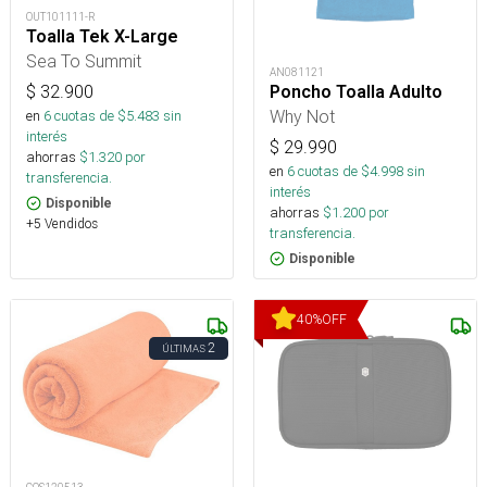
OUT101111-R
Toalla Tek X-Large
Sea To Summit
AN081121
$
32.900
Poncho Toalla Adulto
Why Not
en
6
cuotas de $
5.483
sin
interés
$
29.990
ahorras
$
1.320
por
en
6
cuotas de $
4.998
sin
transferencia.
interés
Disponible
ahorras
$
1.200
por
+5 Vendidos
transferencia.
Disponible
40
%
OFF
2
ÚLTIMAS