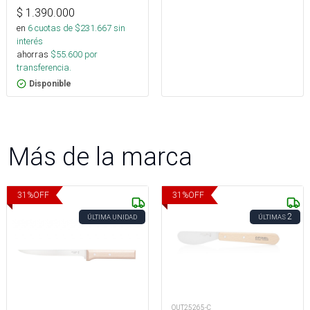
$
1.390.000
en
6
cuotas de $
231.667
sin
interés
ahorras
$
55.600
por
transferencia.
Disponible
Más de la marca
31
%
OFF
31
%
OFF
2
ÚLTIMA UNIDAD
ÚLTIMAS
OUT25265-C