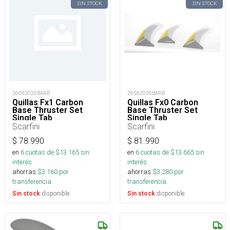
SIN STOCK
SIN STOCK
26682026BARB
26582026BARB
Quillas Fx1 Carbon
Quillas Fx0 Carbon
Base Thruster Set
Base Thruster Set
Single Tab
Single Tab
Scarfini
Scarfini
$
78.990
$
81.990
en
6
cuotas de $
13.165
sin
en
6
cuotas de $
13.665
sin
interés
interés
ahorras
$
3.160
por
ahorras
$
3.280
por
transferencia.
transferencia.
disponible
disponible
Sin stock
Sin stock