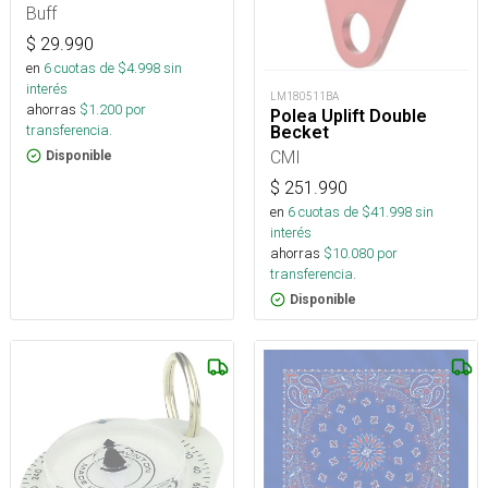
Buff
$
29.990
en
6
cuotas de $
4.998
sin
interés
LM180511BA
ahorras
$
1.200
por
Polea Uplift Double
transferencia.
Becket
CMI
Disponible
$
251.990
en
6
cuotas de $
41.998
sin
interés
ahorras
$
10.080
por
transferencia.
Disponible