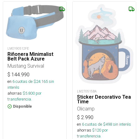
LMO190512FE
Riñonera Minimalist
Belt Pack Azure
Mustang Survival
$
144.990
en
6
cuotas de $
24.165
sin
interés
LM270515BA
ahorras
$
5.800
por
Sticker Decorativo Tea
transferencia.
Time
Disponible
Olicamp
$
2.990
en
6
cuotas de $
498
sin interés
ahorras
$
120
por
transferencia.