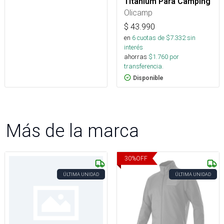
Titanium Para Camping
Olicamp
$
43.990
en
6
cuotas de $
7.332
sin
interés
ahorras
$
1.760
por
transferencia.
Disponible
Más de la marca
30
%
OFF
ÚLTIMA UNIDAD
ÚLTIMA UNIDAD