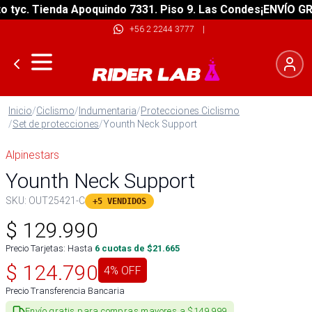
yc. Tienda Apoquindo 7331. Piso 9. Las Condes
¡ENVÍO GRATI
+56 2 2244 3777
|
Inicio
/
Ciclismo
/
Indumentaria
/
Protecciones Ciclismo
/
Set de protecciones
/
Younth Neck Support
Alpinestars
Younth Neck Support
SKU:
OUT25421-C
+5 VENDIDOS
$
129.990
Precio Tarjetas: Hasta
6
cuotas de $
21.665
$
124.790
4
% OFF
Precio Transferencia Bancaria
Envío gratis para compras mayores a $149.999