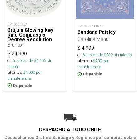
LM190519BA
LM13052611NAD
Brújula Glowing Key
Bandana Paisley
Ring Compass 5
Carolina Manuf
Degree Resolution
Brunton
$
4.990
$
24.990
en
6
cuotas de $
832
sin interés
en
6
cuotas de $
4.165
sin
ahorras
$
200
por
interés
transferencia.
ahorras
$
1.000
por
Disponible
transferencia.
Disponible
DESPACHO A TODO CHILE
Despachamos Gratis a Santiago y Regiones por compras sobre