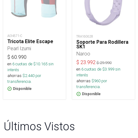
AI34571-C
TRA160628
Tricota Elite Escape
Soporte Para Rodillera
SK1
Pearl Izumi
Naroo
$
60.990
$
23.992
$
29.990
en
6
cuotas de $
10.165
sin
en
6
cuotas de $
3.999
sin
interés
interés
ahorras
$
2.440
por
ahorras
$
960
por
transferencia.
transferencia.
Disponible
Disponible
Últimos Vistos