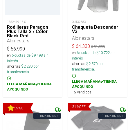
1652419-13-S
OUT32883
Rodilleras Paragon
Chaqueta Descender
Plus Talla S / Color
V3
Black Red
Alpinestars
Alpinestars
$
64.333
$
91.990
$
56.990
en
6
cuotas de $
10.722
sin
en
6
cuotas de $
9.498
sin
interés
interés
ahorras
$
2.570
por
ahorras
$
2.280
por
transferencia.
transferencia.
LLEGA MAÑANA✔️TIENDA
LLEGA MAÑANA✔️TIENDA
APOQUINDO
APOQUINDO
+5 Vendidos
31
%
OFF
59
%
OFF
ÚLTIMA UNIDAD
ÚLTIMA UNIDAD