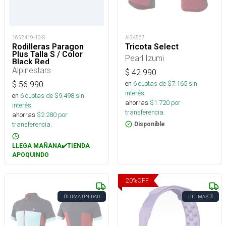
1652419-13-S
AI34567
Rodilleras Paragon
Tricota Select
Plus Talla S / Color
Pearl Izumi
Black Red
Alpinestars
$
42.990
en
6
cuotas de $
7.165
sin
$
56.990
interés
en
6
cuotas de $
9.498
sin
ahorras
$
1.720
por
interés
transferencia.
ahorras
$
2.280
por
transferencia.
Disponible
LLEGA MAÑANA✔️TIENDA
APOQUINDO
20
%
OFF
3
ÚLTIMA UNIDAD
ÚLTIMAS