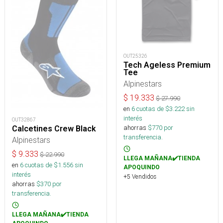
OUT25326
Tech Ageless Premium
Tee
Alpinestars
$
19.333
$
27.990
en
6
cuotas de $
3.222
sin
interés
OUT32867
ahorras
$
770
por
Calcetines Crew Black
transferencia.
Alpinestars
$
9.333
$
22.990
LLEGA MAÑANA✔️TIENDA
en
6
cuotas de $
1.556
sin
APOQUINDO
interés
+5 Vendidos
ahorras
$
370
por
transferencia.
LLEGA MAÑANA✔️TIENDA