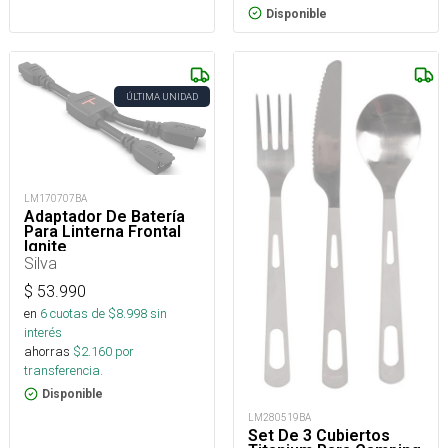
Disponible
ÚLTIMA UNIDAD
LM170707BA
Adaptador De Batería
Para Linterna Frontal
Ignite
Silva
$
53.990
en
6
cuotas de $
8.998
sin
interés
ahorras
$
2.160
por
transferencia.
Disponible
LM280519BA
Set De 3 Cubiertos