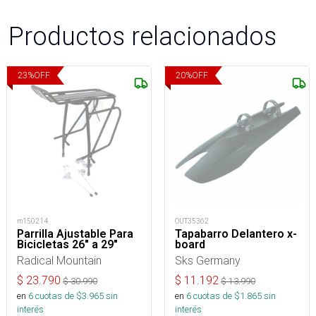
Productos relacionados
23
%
OFF
20
%
OFF
m150214
OUT35362
Parrilla Ajustable Para
Tapabarro Delantero x-
Bicicletas 26" a 29"
board
Radical Mountain
Sks Germany
$
23.790
$
11.192
$
30.990
$
13.990
en
6
cuotas de $
3.965
sin
en
6
cuotas de $
1.865
sin
interés
interés