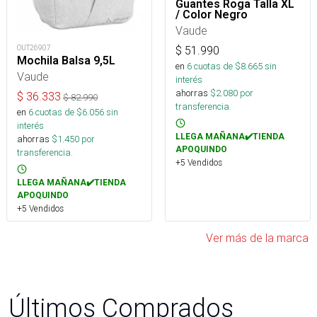
Guantes Roga Talla XL
/ Color Negro
Vaude
OUT26907
$
51.990
Mochila Balsa 9,5L
en
6
cuotas de $
8.665
sin
Vaude
interés
ahorras
$
2.080
por
$
36.333
$
82.990
transferencia.
en
6
cuotas de $
6.056
sin
interés
LLEGA MAÑANA✔️TIENDA
ahorras
$
1.450
por
APOQUINDO
transferencia.
+5 Vendidos
LLEGA MAÑANA✔️TIENDA
APOQUINDO
+5 Vendidos
Ver más de la marca
Últimos Comprados