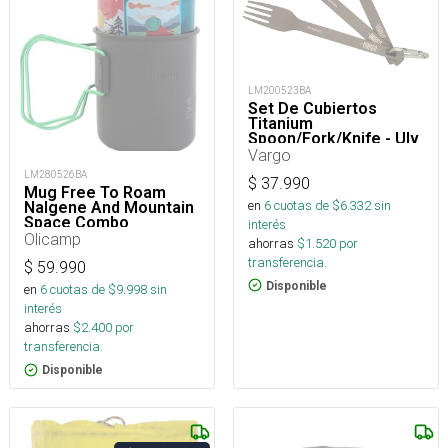
LM200523BA
Set De Cubiertos
Titanium
Spoon/Fork/Knife - Ulv
Vargo
LM280526BA
$
37.990
Mug Free To Roam
en
6
cuotas de $
6.332
sin
Nalgene And Mountain
Space Combo
interés
Olicamp
ahorras
$
1.520
por
transferencia.
$
59.990
Disponible
en
6
cuotas de $
9.998
sin
interés
ahorras
$
2.400
por
transferencia.
Disponible