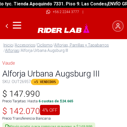
yc. Tienda Apoquindo 7331. Piso 9. Las Condes
¡ENVÍO GRATI
+56 2 2244 3777
|
Inicio
/
Accesorios
/
Ciclismo
/
Alforjas, Parrillas y Tapabarros
/
Alforjas
/
Alforja Urbana Augsburg III
Vaude
Alforja Urbana Augsburg III
SKU:
OUT26957
+5 VENDIDOS
$
147.990
Precio Tarjetas: Hasta
6
cuotas de $
24.665
$
142.070
4
% OFF
Precio Transferencia Bancaria
Envío gratis para compras mayores a $149.999