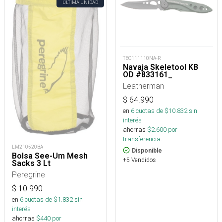
ÚLTIMA UNIDAD
TEC111110NA-R
Navaja Skeletool KB
OD #833161_
Leatherman
$
64.990
en
6
cuotas de $
10.832
sin
interés
ahorras
$
2.600
por
transferencia.
LM210520BA
Disponible
Bolsa See-Um Mesh
+5 Vendidos
Sacks 3 Lt
Peregrine
$
10.990
en
6
cuotas de $
1.832
sin
interés
ahorras
$
440
por