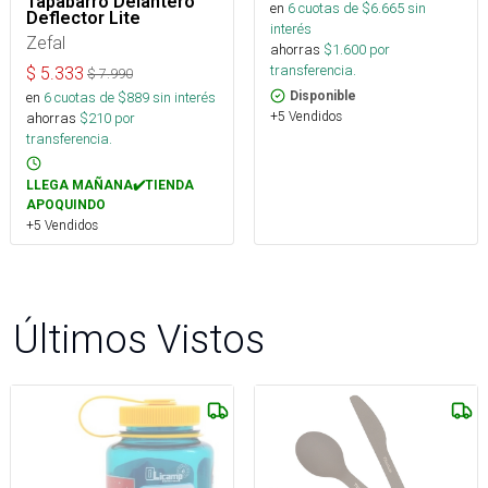
Tapabarro Delantero
en
6
cuotas de $
6.665
sin
Deflector Lite
interés
Zefal
ahorras
$
1.600
por
transferencia.
$
5.333
$
7.990
en
6
cuotas de $
889
sin interés
Disponible
+5 Vendidos
ahorras
$
210
por
transferencia.
LLEGA MAÑANA✔️TIENDA
APOQUINDO
+5 Vendidos
Últimos Vistos