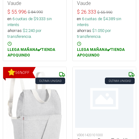
Vaude
Vaude
$
55.996
$
26.333
$
84.990
$
55.990
en
6
cuotas de $
9.333
sin
en
6
cuotas de $
4.389
sin
interés
interés
ahorras
$
2.240
por
ahorras
$
1.050
por
transferencia.
transferencia.
LLEGA MAÑANA✔️TIENDA
LLEGA MAÑANA✔️TIENDA
APOQUINDO
APOQUINDO
56
%
OFF
ÚLTIMA UNIDAD
ÚLTIMA UNIDAD
VD061420101000