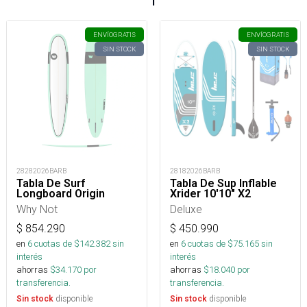
ENVÍO
GRATIS
ENVÍO
GRATIS
SIN STOCK
SIN STOCK
28282026BARB
28182026BARB
Tabla De Surf
Tabla De Sup Inflable
Longboard Origin
Xrider 10'10" X2
Why Not
Deluxe
$
854.290
$
450.990
en
6
cuotas de $
142.382
sin
en
6
cuotas de $
75.165
sin
interés
interés
ahorras
$
34.170
por
ahorras
$
18.040
por
transferencia.
transferencia.
disponible
disponible
Sin stock
Sin stock