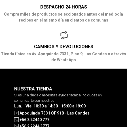
DESPACHO 24 HORAS
Compra miles de productos seleccionados antes del mediodía
recibes en el mismo día en cientos de comunas
CAMBIOS Y DEVOLUCIONES
Tienda física en Av. Apoquindo 7331, Piso 9, Las Condes o a través
de WhatsApp
NUESTRA TIENDA
Si es una duda o necesitas ayuda tecnica, no dudes en
comunicarte con nosotros
Lun. - Vie. 10:30 a 14:30 - 15:00 a 19:00
Apoquindo 7331 OF 918 - Las Condes
+56 2 2244 3777
+56 2 2244 3777