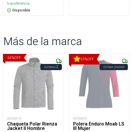
transferencia.
Disponible
Más de la marca
34
%
OFF
53
%
OFF
2
ÚLTIMAS
ÚLTIMA UNIDAD
OUT26919
OUT26876
Chaqueta Polar Rienza
Polera Enduro Moab LS
Jacket II Hombre
III Mujer