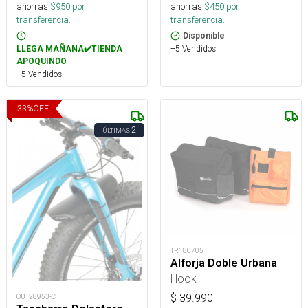
ahorras
$
950
por
ahorras
$
450
por
transferencia.
transferencia.
Disponible
+5 Vendidos
LLEGA MAÑANA✔️TIENDA
APOQUINDO
+5 Vendidos
33
%
OFF
2
ÚLTIMAS
TR180705
Alforja Doble Urbana
Hook
$
39.990
OUT28953-C