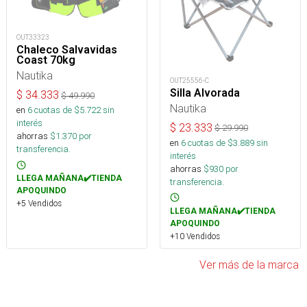
OUT33323
Chaleco Salvavidas
Coast 70kg
Nautika
OUT25556-C
Silla Alvorada
$
34.333
$
49.990
Nautika
en
6
cuotas de $
5.722
sin
interés
$
23.333
$
29.990
ahorras
$
1.370
por
en
6
cuotas de $
3.889
sin
transferencia.
interés
ahorras
$
930
por
LLEGA MAÑANA✔️TIENDA
transferencia.
APOQUINDO
+5 Vendidos
LLEGA MAÑANA✔️TIENDA
APOQUINDO
+10 Vendidos
Ver más de la marca