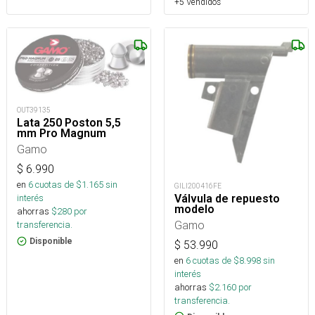
+5 Vendidos
OUT39135
Lata 250 Poston 5,5
mm Pro Magnum
Gamo
$
6.990
en
6
cuotas de $
1.165
sin
GILI200416FE
Válvula de repuesto
interés
modelo
ahorras
$
280
por
Gamo
transferencia.
Disponible
$
53.990
en
6
cuotas de $
8.998
sin
interés
ahorras
$
2.160
por
transferencia.