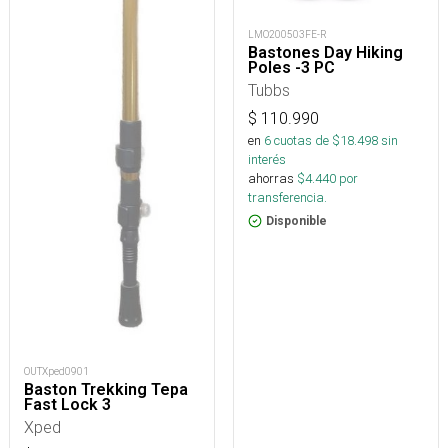
LMO200503FE-R
Bastones Day Hiking
Poles -3 PC
Tubbs
$
110.990
en
6
cuotas de $
18.498
sin
interés
ahorras
$
4.440
por
transferencia.
Disponible
OUTXped0901
Baston Trekking Tepa
Fast Lock 3
Xped