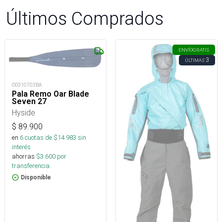
Últimos Comprados
ENVÍO
GRATIS
3
ÚLTIMAS
OD310703BA
Pala Remo Oar Blade
Seven 27
Hyside
$
89.900
en
6
cuotas de $
14.983
sin
interés
ahorras
$
3.600
por
transferencia.
Disponible