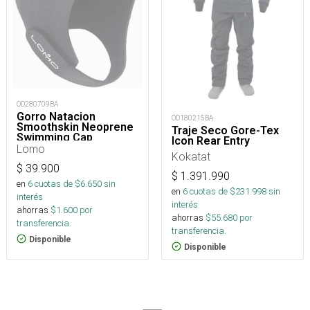
OD280709BA
Gorro Natacion
OD180215BA
Smoothskin Neoprene
Traje Seco Gore-Tex
Swimming Cap
Icon Rear Entry
Lomo
Kokatat
$
39.900
$
1.391.990
en
6
cuotas de $
6.650
sin
en
6
cuotas de $
231.998
sin
interés
interés
ahorras
$
1.600
por
ahorras
$
55.680
por
transferencia.
transferencia.
Disponible
Disponible