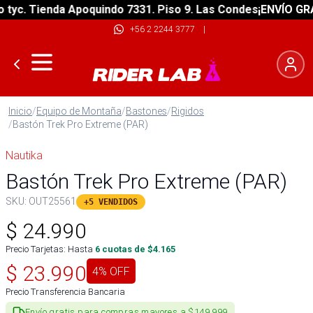
c. Tienda Apoquindo 7331. Piso 9. Las Condes
¡ENVÍO GRATIS
+56 2 2244 3777
|
Inicio
/
Equipo de Montaña
/
Bastones
/
Rigidos
/
Bastón Trek Pro Extreme (PAR)
Nautika
Bastón Trek Pro Extreme (PAR)
SKU:
OUT25561
+5 VENDIDOS
$
24.990
Precio Tarjetas: Hasta
6
cuotas de $
4.165
$
23.990
4
% OFF
Precio Transferencia Bancaria
Envío gratis para compras mayores a $149.999