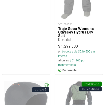
OD010805BA
Traje Seco Women's
Odyssey Hydrus Dry
Suit
Kokatat
$
1.299.000
en
6
cuotas de $
216.500
sin
interés
ahorras
$
51.960
por
transferencia.
Disponible
ENVÍO
GRATIS
ÚLTIMA UNIDAD
2
ÚLTIMAS