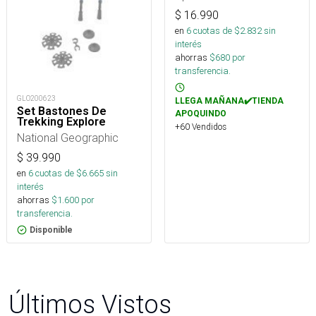
$
16.990
en
6
cuotas de $
2.832
sin
interés
ahorras
$
680
por
transferencia.
GLO200623
LLEGA MAÑANA✔️TIENDA
Set Bastones De
APOQUINDO
Trekking Explore
+60 Vendidos
National Geographic
$
39.990
en
6
cuotas de $
6.665
sin
interés
ahorras
$
1.600
por
transferencia.
Disponible
Últimos Vistos