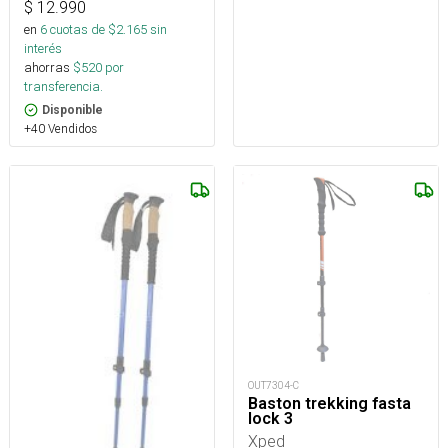
$
12.990
en
6
cuotas de $
2.165
sin
interés
ahorras
$
520
por
transferencia.
Disponible
+40 Vendidos
OUT7304-C
Baston trekking fasta
lock 3
Xped