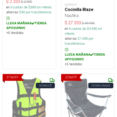
$
2.333
$
2.990
OUT33317
en
6
cuotas de $
389
sin interés
Cocinilla Blaze
ahorras
$
90
por transferencia.
Nautika
$
27.333
$
39.990
LLEGA MAÑANA✔️TIENDA
APOQUINDO
en
6
cuotas de $
4.556
sin
+5 Vendidos
interés
ahorras
$
1.090
por
transferencia.
LLEGA MAÑANA✔️TIENDA
APOQUINDO
+5 Vendidos
31
%
OFF
22
%
OFF
2
ÚLTIMAS
ÚLTIMA UNIDAD