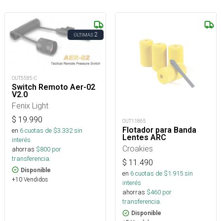
2
ÚLTIMAS
OUT5585-C
Switch Remoto Aer-02
V2.0
Fenix Light
$
19.990
OUT11865
Flotador para Banda
en
6
cuotas de $
3.332
sin
Lentes ARC
interés
Croakies
ahorras
$
800
por
transferencia.
$
11.490
Disponible
en
6
cuotas de $
1.915
sin
+10 Vendidos
interés
ahorras
$
460
por
transferencia.
Disponible