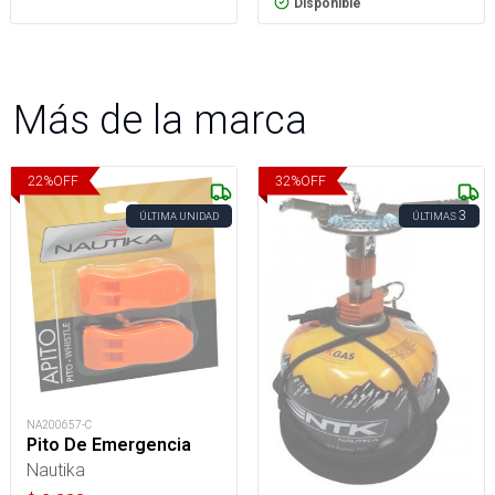
Disponible
Más de la marca
22
%
OFF
32
%
OFF
3
ÚLTIMA UNIDAD
ÚLTIMAS
NA200657-C
Pito De Emergencia
Nautika