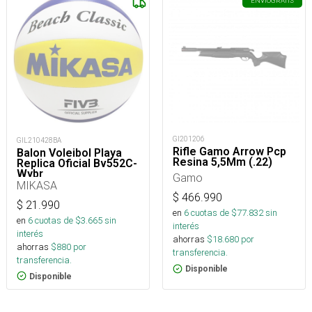
ENVÍO
GRATIS
GI201206
GIL210428BA
Rifle Gamo Arrow Pcp
Balon Voleibol Playa
Resina 5,5Mm (.22)
Replica Oficial Bv552C-
Wybr
Gamo
MIKASA
$
466.990
$
21.990
en
6
cuotas de $
77.832
sin
en
6
cuotas de $
3.665
sin
interés
interés
ahorras
$
18.680
por
ahorras
$
880
por
transferencia.
transferencia.
Disponible
Disponible