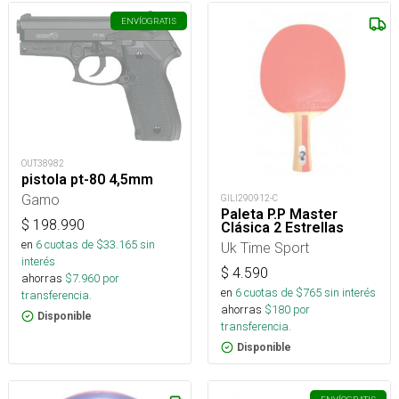
ENVÍO
GRATIS
OUT38982
pistola pt-80 4,5mm
Gamo
GILI290912-C
Paleta P.P Master
$
198.990
Clásica 2 Estrellas
en
6
cuotas de $
33.165
sin
Uk Time Sport
interés
$
4.590
ahorras
$
7.960
por
en
6
cuotas de $
765
sin interés
transferencia.
ahorras
$
180
por
Disponible
transferencia.
Disponible