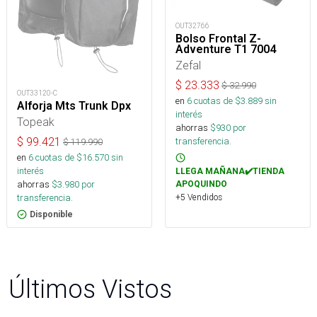
OUT32766
Bolso Frontal Z-
Adventure T1 7004
Zefal
$
23.333
$
32.990
OUT33120-C
en
6
cuotas de $
3.889
sin
Alforja Mts Trunk Dpx
interés
Topeak
ahorras
$
930
por
$
99.421
transferencia.
$
119.990
en
6
cuotas de $
16.570
sin
interés
LLEGA MAÑANA✔️TIENDA
ahorras
$
3.980
por
APOQUINDO
transferencia.
+5 Vendidos
Disponible
Últimos Vistos