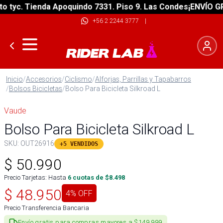
tyc. Tienda Apoquindo 7331. Piso 9. Las Condes
¡ENVÍO GRAT
+56 2 2244 3777
|
Inicio
/
Accesorios
/
Ciclismo
/
Alforjas, Parrillas y Tapabarros
/
Bolsos Bicicletas
/
Bolso Para Bicicleta Silkroad L
Vaude
Bolso Para Bicicleta Silkroad L
SKU:
OUT26916
+5 VENDIDOS
$
50.990
Precio Tarjetas: Hasta
6
cuotas de $
8.498
$
48.950
4
% OFF
Precio Transferencia Bancaria
Envío gratis para compras mayores a $149.999