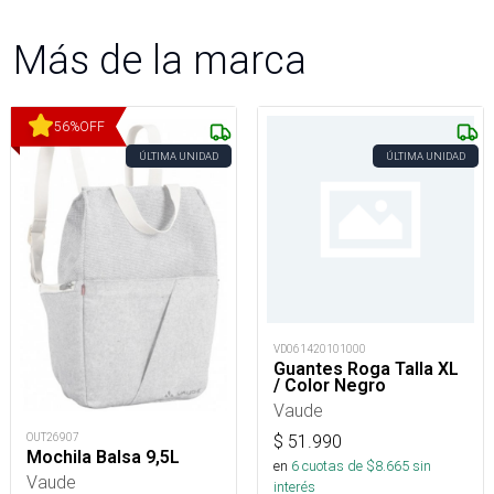
Más de la marca
56
%
OFF
ÚLTIMA UNIDAD
ÚLTIMA UNIDAD
VD061420101000
Guantes Roga Talla XL
/ Color Negro
Vaude
OUT26907
$
51.990
Mochila Balsa 9,5L
en
6
cuotas de $
8.665
sin
Vaude
interés