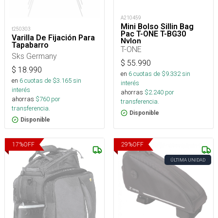
A210459
Mini Bolso Sillin Bag
t250303
Pac T-ONE T-BG30
Varilla De Fijación Para
Nylon
Tapabarro
T-ONE
Sks Germany
$
55.990
$
18.990
en
6
cuotas de $
9.332
sin
en
6
cuotas de $
3.165
sin
interés
interés
ahorras
$
2.240
por
ahorras
$
760
por
transferencia.
transferencia.
Disponible
Disponible
17
%
OFF
29
%
OFF
ÚLTIMA UNIDAD