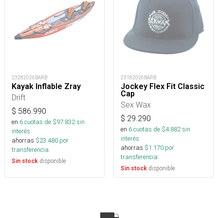
23282026BARB
23182026BARB
Kayak Inflable Zray
Jockey Flex Fit Classic
Cap
Drift
Sex Wax
$
586.990
$
29.290
en
6
cuotas de $
97.832
sin
en
6
cuotas de $
4.882
sin
interés
interés
ahorras
$
23.480
por
ahorras
$
1.170
por
transferencia.
transferencia.
disponible
Sin stock
disponible
Sin stock