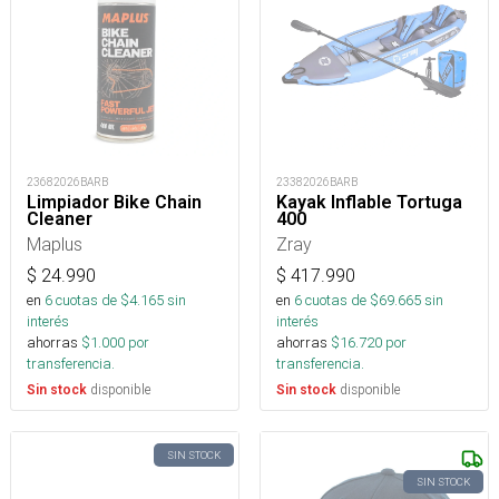
23682026BARB
23382026BARB
Limpiador Bike Chain
Kayak Inflable Tortuga
Cleaner
400
Maplus
Zray
$
24.990
$
417.990
en
6
cuotas de $
4.165
sin
en
6
cuotas de $
69.665
sin
interés
interés
ahorras
$
1.000
por
ahorras
$
16.720
por
transferencia.
transferencia.
disponible
disponible
Sin stock
Sin stock
SIN STOCK
SIN STOCK