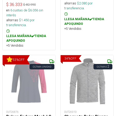
ahorras
$
2.080
por
$
36.333
$
82.990
transferencia.
en
6
cuotas de $
6.056
sin
interés
LLEGA MAÑANA✔️TIENDA
ahorras
$
1.450
por
APOQUINDO
transferencia.
+5 Vendidos
LLEGA MAÑANA✔️TIENDA
APOQUINDO
+5 Vendidos
34
%
OFF
53
%
OFF
2
ÚLTIMA UNIDAD
ÚLTIMAS
OUT26919
OUT26876