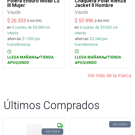
Chaqueta Polar Rienza
Polera Enduro Moab LS
Jacket II Hombre
III Mujer
Vaude
Vaude
$
55.996
$
26.333
$
84.990
$
55.990
en
6
cuotas de $
9.333
sin
en
6
cuotas de $
4.389
sin
interés
interés
ahorras
$
2.240
por
ahorras
$
1.050
por
transferencia.
transferencia.
LLEGA MAÑANA✔️TIENDA
LLEGA MAÑANA✔️TIENDA
APOQUINDO
APOQUINDO
Ver más de la marca
Últimos Comprados
SIN STOCK
SIN STOCK