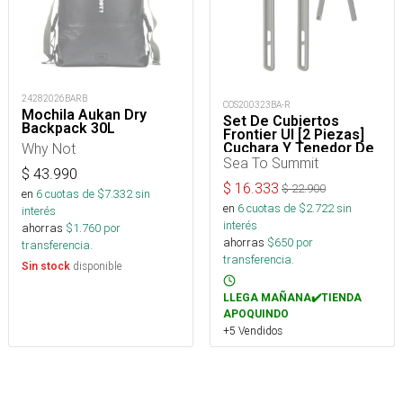
24282026BARB
COS200323BA-R
Mochila Aukan Dry
Set De Cubiertos
Backpack 30L
Frontier Ul [2 Piezas]
Cuchara Y Tenedor De
Why Not
Mango Largo
Sea To Summit
$
43.990
$
16.333
$
22.900
en
6
cuotas de $
7.332
sin
en
6
cuotas de $
2.722
sin
interés
interés
ahorras
$
1.760
por
ahorras
$
650
por
transferencia.
transferencia.
disponible
Sin stock
LLEGA MAÑANA✔️TIENDA
APOQUINDO
+5 Vendidos