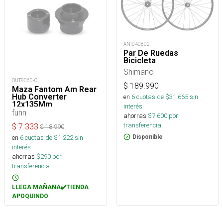
ANI040802
Par De Ruedas
Bicicleta
Shimano
OUT9060-C
$
189.990
Maza Fantom Am Rear
Hub Converter
en
6
cuotas de $
31.665
sin
12x135Mm
interés
funn
ahorras
$
7.600
por
transferencia.
$
7.333
$
18.990
en
6
cuotas de $
1.222
sin
Disponible
interés
ahorras
$
290
por
transferencia.
LLEGA MAÑANA✔️TIENDA
APOQUINDO