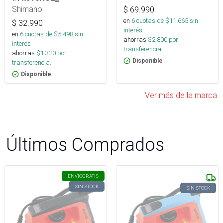
Shimano
$
69.990
en
6
cuotas de $
11.665
sin
$
32.990
interés
en
6
cuotas de $
5.498
sin
ahorras
$
2.800
por
interés
transferencia.
ahorras
$
1.320
por
Disponible
transferencia.
Disponible
Ver más de la marca
Últimos Comprados
ENVÍO
GRATIS
SIN STOCK
SIN STOCK