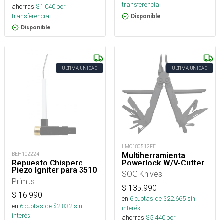
transferencia.
ahorras
$
1.040
por
transferencia.
Disponible
Disponible
ÚLTIMA UNIDAD
ÚLTIMA UNIDAD
LMO180512FE
Multiherramienta
BEH102224
Powerlock W/V-Cutter
Repuesto Chispero
Piezo Igniter para 3510
SOG Knives
Primus
$
135.990
$
16.990
en
6
cuotas de $
22.665
sin
en
6
cuotas de $
2.832
sin
interés
interés
ahorras
$
5.440
por