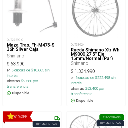
OUT27290-C
Maza Tras. Fh-M475-S
OUT38924
36h Silver Caja
Rueda Shimano Xtr Wh-
M9000 27.5" Eje
Shimano
15mm/Normal (Par)
Shimano
$
63.990
en
6
cuotas de $
10.665
sin
$
1.334.990
interés
en
6
cuotas de $
222.498
sin
ahorras
$
2.560
por
interés
transferencia.
ahorras
$
53.400
por
Disponible
transferencia.
Disponible
61
%
OFF
ENVÍO
GRATIS
ÚLTIMA UNIDAD
ÚLTIMA UNIDAD