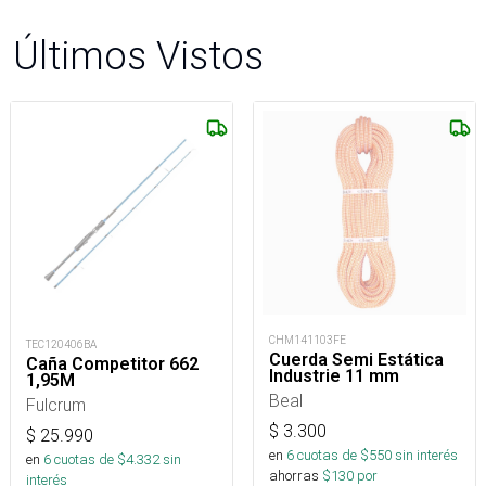
Últimos Vistos
CHM141103FE
TEC120406BA
Cuerda Semi Estática
Caña Competitor 662
Industrie 11 mm
1,95M
Beal
Fulcrum
$
3.300
$
25.990
en
6
cuotas de $
550
sin interés
en
6
cuotas de $
4.332
sin
ahorras
$
130
por
interés