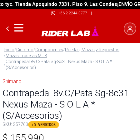
yc. Tienda Apoquindo 7331. Piso 9. Las Condes
¡ENVÍO GRATI
+56 2 2244 3777
|
Inicio
/
Ciclismo
/
Componentes
/
Ruedas, Mazas y Repuestos
/
Mazas Traseras MTB
Contrapedal 8v.C/Pata Sg-8c31 Nexus Maza - S O L A *
/
(S/Accesorios)
Shimano
Contrapedal 8v.C/Pata Sg-8c31
Nexus Maza - S O L A *
(S/Accesorios)
SKU:
S57763
+5 VENDIDOS
$
155.990