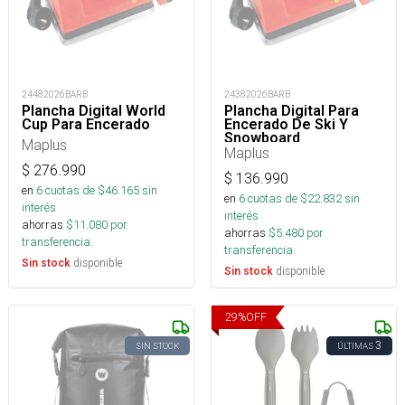
24482026BARB
24382026BARB
Plancha Digital World
Plancha Digital Para
Cup Para Encerado
Encerado De Ski Y
Snowboard
Maplus
Maplus
$
276.990
$
136.990
en
6
cuotas de $
46.165
sin
en
6
cuotas de $
22.832
sin
interés
interés
ahorras
$
11.080
por
ahorras
$
5.480
por
transferencia.
transferencia.
disponible
Sin stock
disponible
Sin stock
29
%
OFF
3
SIN STOCK
ÚLTIMAS