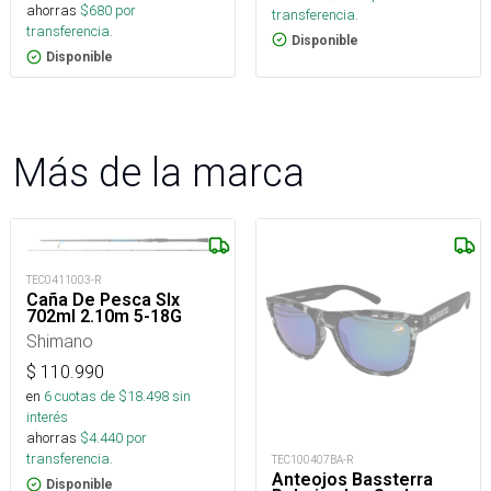
ahorras
$
680
por
transferencia.
transferencia.
Disponible
Disponible
Más de la marca
TEC0411003-R
Caña De Pesca Slx
702ml 2.10m 5-18G
Shimano
$
110.990
en
6
cuotas de $
18.498
sin
interés
ahorras
$
4.440
por
transferencia.
TEC100407BA-R
Anteojos Bassterra
Disponible