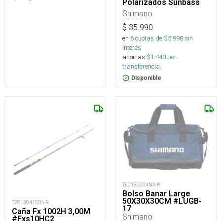
Polarizados Sunbass
Shimano
$
35.990
en
6
cuotas de $
5.998
sin
interés
ahorras
$
1.440
por
transferencia.
Disponible
TEC180604NA-R
Bolso Banar Large
50X30X30CM #LUGB-
TEC130418BA-R
17_
Caña Fx 1002H 3,00M
Shimano
#Fxs10HC2_