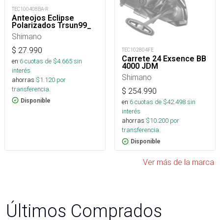
TEC100408BA-R
Anteojos Eclipse
Polarizados Trsun99_
Shimano
$
27.990
TEC102804FE
Carrete 24 Exsence BB
en
6
cuotas de $
4.665
sin
4000 JDM
interés
Shimano
ahorras
$
1.120
por
transferencia.
$
254.990
Disponible
en
6
cuotas de $
42.498
sin
interés
ahorras
$
10.200
por
transferencia.
Disponible
Ver más de la marca
Últimos Comprados