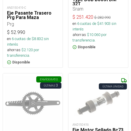
32T
Sram
AND150419-C
Eje Pasante Trasero
$
251.420
Prg Para Maza
$
282.990
en
6
cuotas de $
41.903
sin
Prg
interés
$
52.990
ahorras
$
10.060
por
en
6
cuotas de $
8.832
sin
transferencia.
interés
Disponible
ahorras
$
2.120
por
transferencia.
Disponible
ENVÍO
GRATIS
3
ÚLTIMAS
ÚLTIMA UNIDAD
AND150416
Eje Motor Sellado Bc73