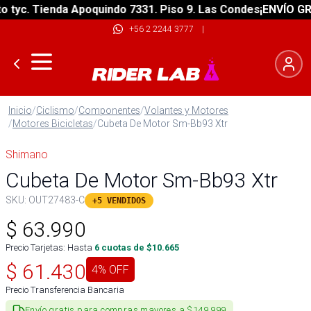
yc. Tienda Apoquindo 7331. Piso 9. Las Condes
¡ENVÍO GRATI
+56 2 2244 3777
|
Inicio
/
Ciclismo
/
Componentes
/
Volantes y Motores
/
Motores Bicicletas
/
Cubeta De Motor Sm-Bb93 Xtr
Shimano
Cubeta De Motor Sm-Bb93 Xtr
SKU:
OUT27483-C
+5 VENDIDOS
$
63.990
Precio Tarjetas: Hasta
6
cuotas de $
10.665
$
61.430
4
% OFF
Precio Transferencia Bancaria
Envío gratis para compras mayores a $149.999