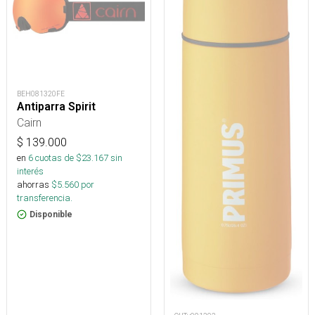
BEH081320FE
Antiparra Spirit
Cairn
$
139.000
en
6
cuotas de $
23.167
sin
interés
ahorras
$
5.560
por
transferencia.
Disponible