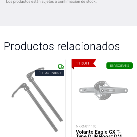
Los productos están sujetos a confirmación de stock.
Productos relacionados
11
%
OFF
ENVÍO
GRATIS
ÚLTIMA UNIDAD
MKRN011110
Volante Eagle GX T-
Type DUB Boost DM