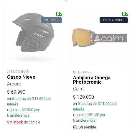
SIN STOCK
ÚLTIMA UNIDAD
21382026BARB
BEH081319FE
Casco Nieve
Antiparra Omega
Photocromic
Arcore
Cairn
$
69.990
$
129.000
en
6
cuotas de $
11.665
sin
en
6
cuotas de $
21.500
sin
interés
interés
ahorras
$
2.800
por
ahorras
$
5.160
por
transferencia.
transferencia.
disponible
Sin stock
Disponible