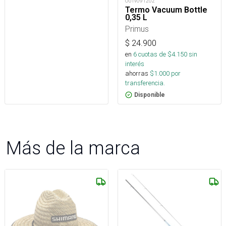
OUTv091202
Termo Vacuum Bottle
0,35 L
Primus
$
24.900
en
6
cuotas de $
4.150
sin
interés
ahorras
$
1.000
por
transferencia.
Disponible
Más de la marca