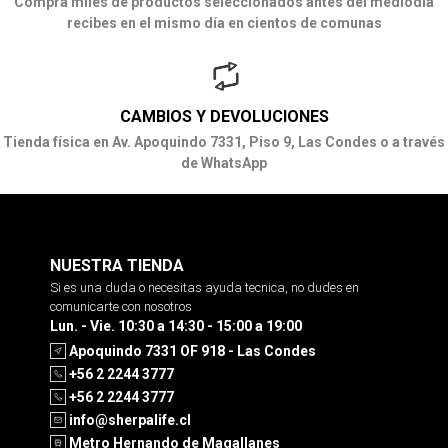
Compra miles de productos seleccionados antes del mediodía
recibes en el mismo día en cientos de comunas
CAMBIOS Y DEVOLUCIONES
Tienda física en Av. Apoquindo 7331, Piso 9, Las Condes o a través
de WhatsApp
NUESTRA TIENDA
Si es una duda o necesitas ayuda tecnica, no dudes en
comunicarte con nosotros
Lun. - Vie. 10:30 a 14:30 - 15:00 a 19:00
Apoquindo 7331 OF 918 - Las Condes
+56 2 2244 3777
+56 2 2244 3777
info@sherpalife.cl
Metro Hernando de Magallanes