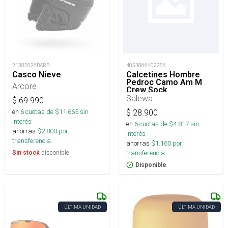
21382026BARB
4053866402286
Casco Nieve
Calcetines Hombre
Pedroc Camo Am M
Arcore
Crew Sock
Salewa
$
69.990
en
6
cuotas de $
11.665
sin
$
28.900
interés
en
6
cuotas de $
4.817
sin
ahorras
$
2.800
por
interés
transferencia.
ahorras
$
1.160
por
disponible
transferencia.
Sin stock
Disponible
ÚLTIMA UNIDAD
ÚLTIMA UNIDAD