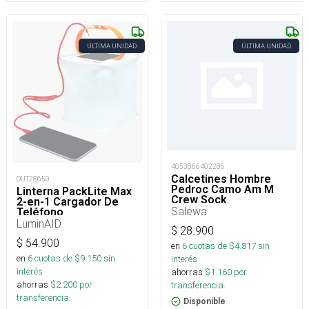
ÚLTIMA UNIDAD
ÚLTIMA UNIDAD
4053866402286
Calcetines Hombre
OUT28650
Pedroc Camo Am M
Linterna PackLite Max
Crew Sock
2-en-1 Cargador De
Salewa
Teléfono
LuminAID
$
28.900
$
54.900
en
6
cuotas de $
4.817
sin
en
6
cuotas de $
9.150
sin
interés
interés
ahorras
$
1.160
por
ahorras
$
2.200
por
transferencia.
transferencia.
Disponible