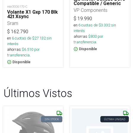
Compatible / Generic
mkr3006170-C
VP Components
Volante X1 Gxp 170 Blk
42t Xsync
$
19.990
Sram
en
6
cuotas de $
3.332
sin
interés
$
162.790
ahorras
$
800
por
en
6
cuotas de $
27.132
sin
transferencia.
interés
ahorras
$
6.510
por
Disponible
transferencia.
Disponible
Últimos Vistos
SIN STOCK
ÚLTIMA UNIDAD