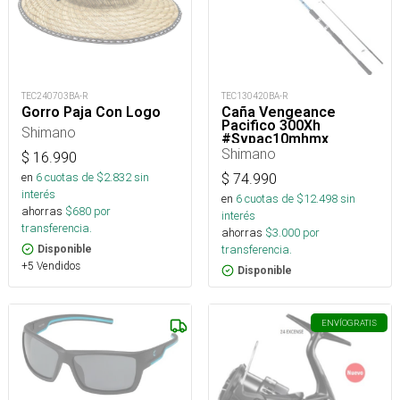
TEC240703BA-R
TEC130420BA-R
Gorro Paja Con Logo
Caña Vengeance
Pacifico 300Xh
Shimano
#Svpac10mhmx_
Shimano
$
16.990
en
6
cuotas de $
2.832
sin
$
74.990
interés
en
6
cuotas de $
12.498
sin
ahorras
$
680
por
interés
transferencia.
ahorras
$
3.000
por
transferencia.
Disponible
+5 Vendidos
Disponible
ENVÍO
GRATIS