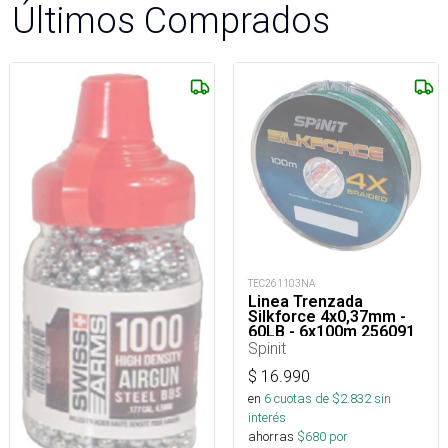
Últimos Comprados
TEC261103NA
Linea Trenzada
Silkforce 4x0,37mm -
60LB - 6x100m 256091
Spinit
$
16.990
en
6
cuotas de $
2.832
sin
interés
ahorras
$
680
por