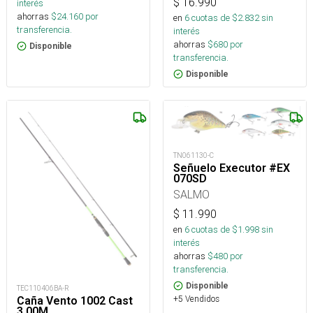
$
16.990
interés
ahorras
$
24.160
por
en
6
cuotas de $
2.832
sin
transferencia.
interés
ahorras
$
680
por
Disponible
transferencia.
Disponible
TN061130-C
Señuelo Executor #EX
070SD
SALMO
$
11.990
en
6
cuotas de $
1.998
sin
interés
ahorras
$
480
por
transferencia.
Disponible
TEC110406BA-R
+5 Vendidos
Caña Vento 1002 Cast
3,00M