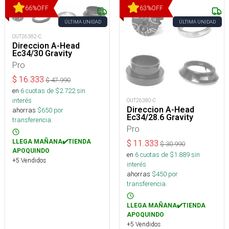
66
%
OFF
63
%
OFF
ÚLTIMA UNIDAD
ÚLTIMA UNIDAD
OUT26382-C
Direccion A-Head
Ec34/30 Gravity
Pro
$
16.333
$
47.990
en
6
cuotas de $
2.722
sin
interés
OUT26380-C
Direccion A-Head
ahorras
$
650
por
Ec34/28.6 Gravity
transferencia.
Pro
LLEGA MAÑANA✔️TIENDA
$
11.333
$
30.990
APOQUINDO
en
6
cuotas de $
1.889
sin
+5 Vendidos
interés
ahorras
$
450
por
transferencia.
LLEGA MAÑANA✔️TIENDA
APOQUINDO
+5 Vendidos