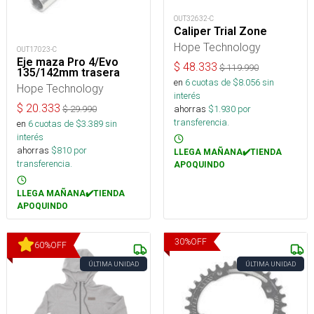
OUT32632-C
Caliper Trial Zone
Hope Technology
OUT17023-C
Eje maza Pro 4/Evo
$
48.333
$
119.990
135/142mm trasera
en
6
cuotas de $
8.056
sin
Hope Technology
interés
$
20.333
ahorras
$
1.930
por
$
29.990
transferencia.
en
6
cuotas de $
3.389
sin
interés
ahorras
$
810
por
LLEGA MAÑANA✔️TIENDA
transferencia.
APOQUINDO
LLEGA MAÑANA✔️TIENDA
APOQUINDO
30
%
OFF
60
%
OFF
ÚLTIMA UNIDAD
ÚLTIMA UNIDAD