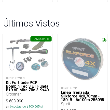
Últimos Vistos
ENVÍO
GRATIS
TEC131102NA-C
Kit Fortitude PCP
Bombin Tec 3 ET Funda
TEC261107NA
B19 VE Mira Zlip 3-9x40
Linea Trenzada
- Poston P022 2LT -
Crosman
Silkforce 4x0,70mm -
Montura Zlip - Correa
180LB - 6x100m 256095
Crosman
$
603.990
Spinit
en
6
cuotas de $
100.665
sin