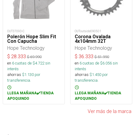
OUT37093-C
OUToutside090501
Polerón Hope Slim Fit
Corona Ovalada
Con Capucha
4x104mm 32T
Hope Technology
Hope Technology
$
28.333
$
36.333
$
69.990
$
51.990
en
6
cuotas de $
4.722
sin
en
6
cuotas de $
6.056
sin
interés
interés
ahorras
$
1.130
por
ahorras
$
1.450
por
transferencia.
transferencia.
LLEGA MAÑANA✔️TIENDA
LLEGA MAÑANA✔️TIENDA
APOQUINDO
APOQUINDO
Ver más de la marca