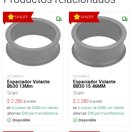
54
%
OFF
54
%
OFF
OUT24685-C
OUT24686-C
Espaciador Volante
Espaciador Volante
Bb30 13Mm
BB30 15.46MM
Sram
Sram
$
2.280
$
2.280
$
4.990
$
4.990
en
6
cuotas de $
380
sin interés
en
6
cuotas de $
380
sin interés
ahorras
$
90
por transferencia.
ahorras
$
90
por transferencia.
Disponible
Disponible