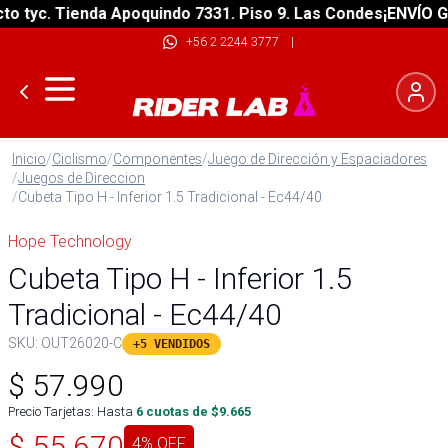
tyc. Tienda Apoquindo 7331. Piso 9. Las Condes
¡ENVÍO GRAT
+56 2 2244 3777
|
Inicio
/
Ciclismo
/
Componentes
/
Juego de Dirección y Espaciadores
/
Juegos de Direccion
/
Cubeta Tipo H - Inferior 1.5 Tradicional - Ec44/40
Hope Technology
Cubeta Tipo H - Inferior 1.5
Tradicional - Ec44/40
SKU:
OUT26020-C
+5 VENDIDOS
$
57.990
Precio Tarjetas: Hasta
6
cuotas de $
9.665
$
55.670
4
% OFF