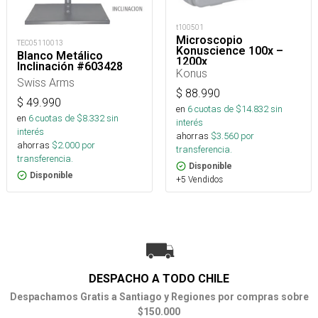
t100501
Microscopio
TEC05110013
Konuscience 100x –
Blanco Metálico
1200x
Inclinación #603428
Konus
Swiss Arms
$
88.990
$
49.990
en
6
cuotas de $
14.832
sin
en
6
cuotas de $
8.332
sin
interés
interés
ahorras
$
3.560
por
ahorras
$
2.000
por
transferencia.
transferencia.
Disponible
Disponible
+5 Vendidos
DESPACHO A TODO CHILE
Despachamos Gratis a Santiago y Regiones por compras sobre
$150.000