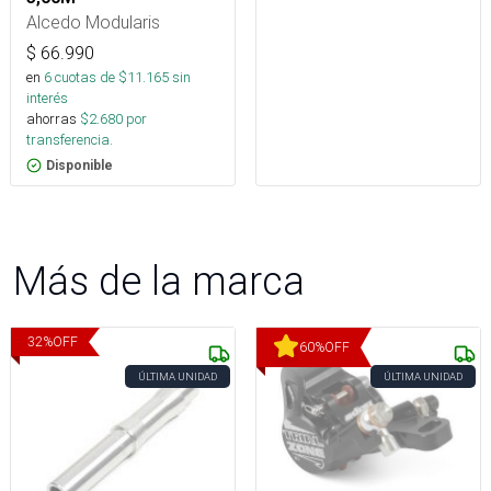
Alcedo Modularis
$
66.990
en
6
cuotas de $
11.165
sin
interés
ahorras
$
2.680
por
transferencia.
Disponible
Más de la marca
32
%
OFF
60
%
OFF
ÚLTIMA UNIDAD
ÚLTIMA UNIDAD