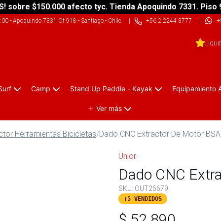
S! sobre $150.000 afecto tyc. Tienda Apoquindo 7331. Piso 
9:00
-
Apoquindo 7331 Of 918 - Santiago - Chile
|
+56 2 2244 3777
|
+
LIQUI
Surf
Camp
Stand Up Paddle - Kayak
Equipamiento 
Ver más
ctor Herramientas Bicicletas
/
Dado CNC Extractor De Motor BS
Unior
Dado CNC Extra
SKU:
OUT25679
+5 VENDIDOS
$
52.890