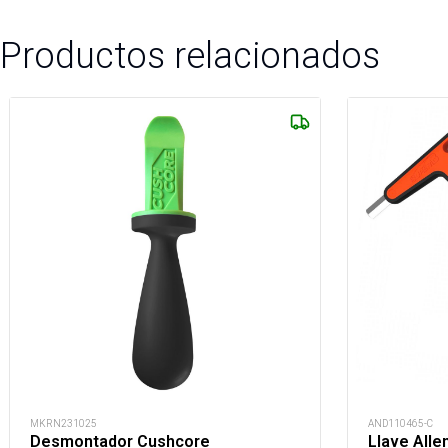
Productos relacionados
MKRN231025
AND110465-C
Desmontador Cushcore
Llave All