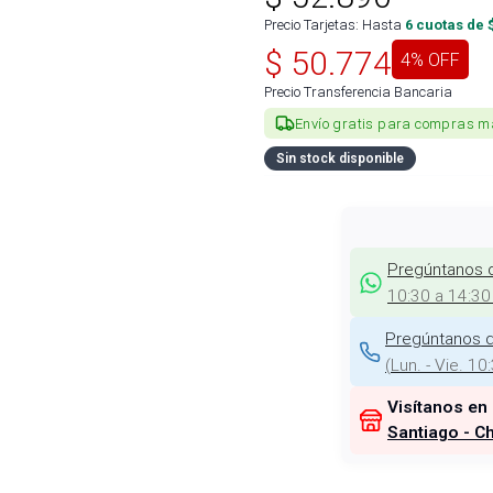
Precio Tarjetas: Hasta
6
cuotas de 
$
50.774
4
% OFF
Precio Transferencia Bancaria
Envío gratis para compras m
Sin stock disponible
Pregúntanos 
10:30 a 14:30
Pregúntanos d
(
Lun. - Vie. 10
Visítanos en
Santiago - Ch