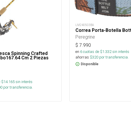
LM240503BA
Correa Porta-Botella Bott
Peregrine
$
7.990
en
6
cuotas de $
1.332
sin interés
esca Spinning Crafted
ahorras
$
320
por transferencia.
bo167.64 Cm 2 Piezas
Disponible
 $
14.165
sin interés
00
por transferencia.