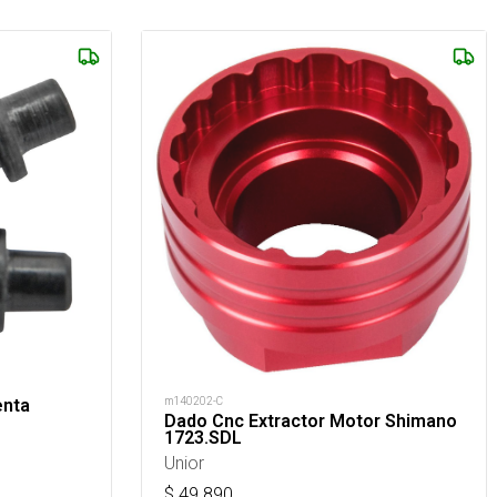
m140202-C
enta
Dado Cnc Extractor Motor Shimano
1723.SDL
Unior
$
49.890