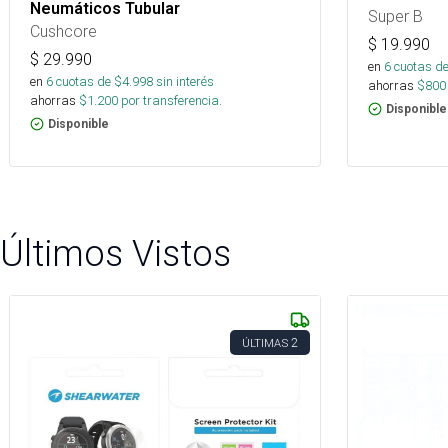
Neumáticos Tubular
Super B
Cushcore
$
19.990
$
29.990
en
6
cuotas de
en
6
cuotas de $
4.998
sin interés
ahorras
$
800
ahorras
$
1.200
por transferencia.
Disponible
Disponible
Últimos Vistos
2
ÚLTIMAS