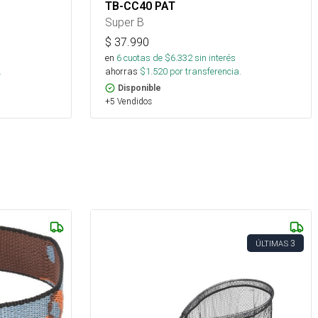
TB-CC40 PAT
Super B
$
37.990
en
6
cuotas de $
6.332
sin interés
.
ahorras
$
1.520
por transferencia.
Disponible
+5 Vendidos
3
ÚLTIMAS