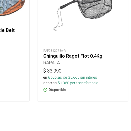
le Belt
RAP031207BA-R
Chinguillo Ragot Flot 0,4Kg
RAPALA
$
33.990
en
6
cuotas de $
5.665
sin interés
ahorras
$
1.360
por transferencia.
Disponible