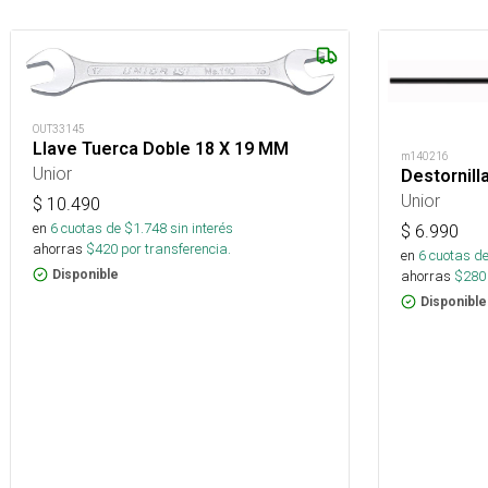
OUT33145
Llave Tuerca Doble 18 X 19 MM
m140216
Unior
Destornill
Unior
$
10.490
en
6
cuotas de $
1.748
sin interés
$
6.990
ahorras
$
420
por transferencia.
en
6
cuotas de
ahorras
$
280
Disponible
Disponible