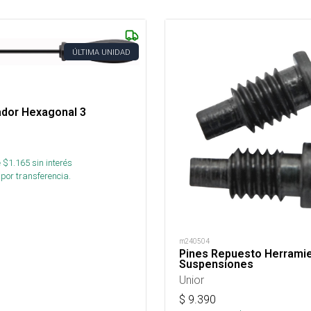
ÚLTIMA UNIDAD
ador Hexagonal 3
 $
1.165
sin interés
por transferencia.
m240504
Pines Repuesto Herrami
Suspensiones
Unior
$
9.390