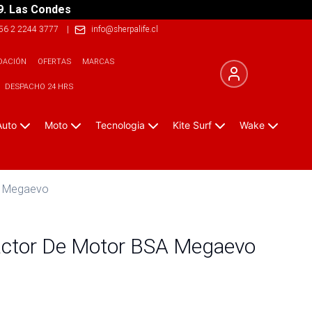
9. Las Condes
56 2 2244 3777
|
info@sherpalife.cl
DACIÓN
OFERTAS
MARCAS
DESPACHO 24 HRS
Auto
Moto
Tecnologia
Kite Surf
Wake
A Megaevo
ctor De Motor BSA Megaevo