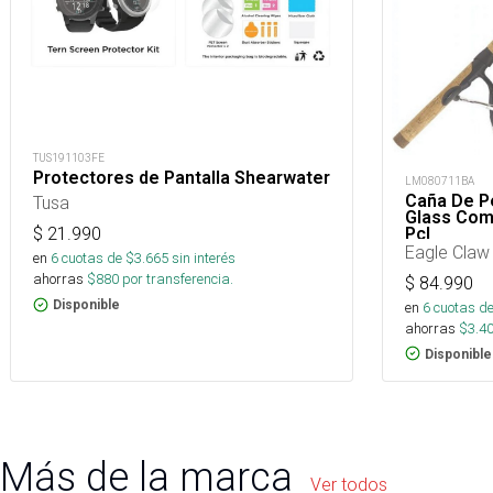
TUS191103FE
Protectores de Pantalla Shearwater
LM080711BA
Caña De P
Tusa
Glass Com
Pcl
$
21.990
Eagle Claw
en
6
cuotas de $
3.665
sin interés
ahorras
$
880
por transferencia.
$
84.990
Disponible
en
6
cuotas de
ahorras
$
3.4
Disponible
Más de la marca
Ver todos