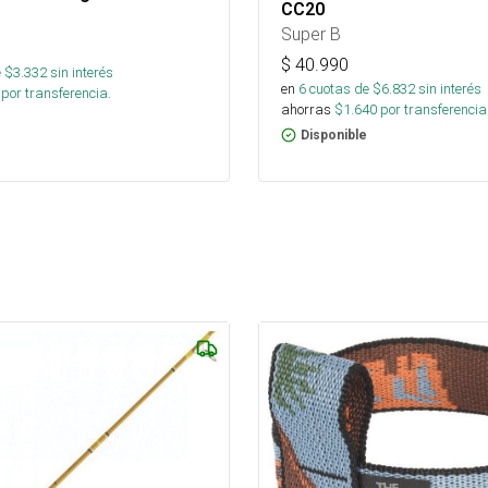
CC20
Super B
$
40.990
 $
3.332
sin interés
en
6
cuotas de $
6.832
sin interés
por transferencia.
ahorras
$
1.640
por transferencia
Disponible