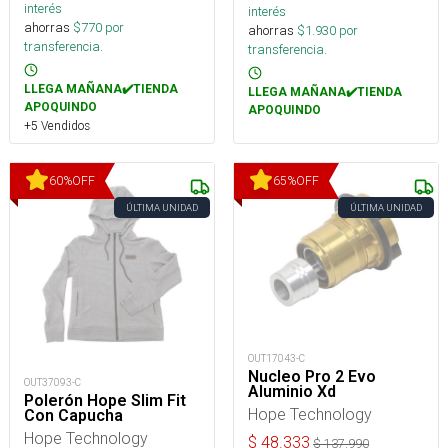
interés
interés
ahorras
$
770
por
ahorras
$
1.930
por
transferencia.
transferencia.
LLEGA MAÑANA✔️TIENDA
LLEGA MAÑANA✔️TIENDA
APOQUINDO
APOQUINDO
+5 Vendidos
60
%
OFF
65
%
OFF
ÚLTIMA UNIDAD
ÚLTIMA UNIDAD
OUT17043-C
Nucleo Pro 2 Evo
OUT37093-C
Aluminio Xd
Polerón Hope Slim Fit
Hope Technology
Con Capucha
Hope Technology
$
48.333
$
137.990