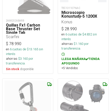
TEC131107NA-C
Microscopio
Konustudy-5 1200X
26682026BARB
Konus
Quillas Fx1 Carbon
Base Thruster Set
$
28.990
Single Tab
en
6
cuotas de $
4.832
sin
Scarfini
interés
$
78.990
ahorras
$
1.160
por
transferencia.
en
6
cuotas de $
13.165
sin
interés
ahorras
$
3.160
por
LLEGA MAÑANA✔️TIENDA
transferencia.
APOQUINDO
+5 Vendidos
disponible
Sin stock