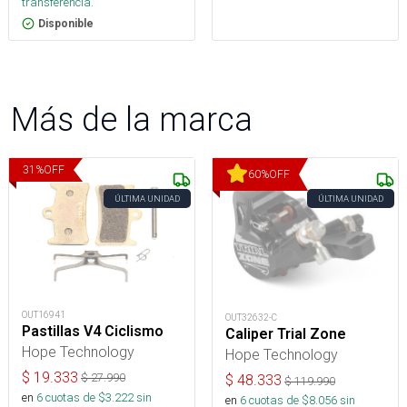
transferencia.
Disponible
Más de la marca
31
%
OFF
60
%
OFF
ÚLTIMA UNIDAD
ÚLTIMA UNIDAD
OUT16941
OUT32632-C
Pastillas V4 Ciclismo
Caliper Trial Zone
Hope Technology
Hope Technology
$
19.333
$
27.990
$
48.333
$
119.990
en
6
cuotas de $
3.222
sin
en
6
cuotas de $
8.056
sin