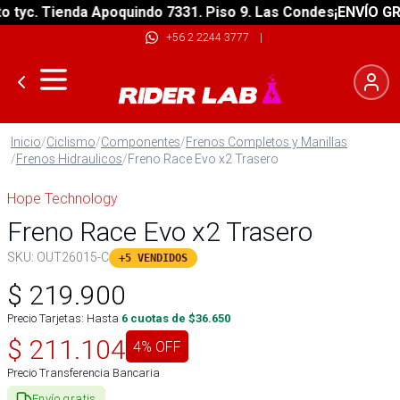
yc. Tienda Apoquindo 7331. Piso 9. Las Condes
¡ENVÍO GRATI
+56 2 2244 3777
|
Inicio
/
Ciclismo
/
Componentes
/
Frenos Completos y Manillas
/
Frenos Hidraulicos
/
Freno Race Evo x2 Trasero
Hope Technology
Freno Race Evo x2 Trasero
SKU:
OUT26015-C
+5 VENDIDOS
$
219.900
Precio Tarjetas: Hasta
6
cuotas de $
36.650
$
211.104
4
% OFF
Precio Transferencia Bancaria
Envío gratis