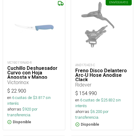
ENVÍO
GRATIS
VIC190119NAD-R
AND170423-C
Cuchillo Deshuesador
Freno Disco Delantero
Curvo con Hoja
Arc-U Hose Anodise
Angosta y Mango
Clack
Fibrox 12 cm
Victorinox
Ridever
$
22.900
$
154.990
en
6
cuotas de $
3.817
sin
en
6
cuotas de $
25.832
sin
interés
interés
ahorras
$
920
por
ahorras
$
6.200
por
transferencia.
transferencia.
Disponible
Disponible