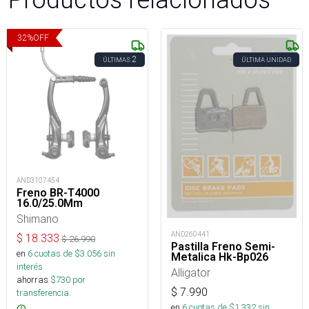
32
%
OFF
2
ÚLTIMAS
ÚLTIMA UNIDAD
AND3107454
Freno BR-T4000
16.0/25.0Mm
Shimano
AND260441
$
18.333
$
26.990
Pastilla Freno Semi-
en
6
cuotas de $
3.056
sin
Metalica Hk-Bp026
interés
Alligator
ahorras
$
730
por
$
7.990
transferencia.
en
6
cuotas de $
1.332
sin