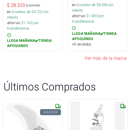
en
6
cuotas de $
8.056
sin
$
28.333
$
69.990
interés
en
6
cuotas de $
4.722
sin
ahorras
$
1.930
por
interés
transferencia.
ahorras
$
1.130
por
transferencia.
LLEGA MAÑANA✔️TIENDA
APOQUINDO
LLEGA MAÑANA✔️TIENDA
+5 Vendidos
APOQUINDO
Ver más de la marca
Últimos Comprados
SIN STOCK