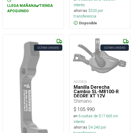
interés
LLEGA MAÑANA✔️TIENDA
ahorras
$
320
por
APOQUINDO
transferencia.
Disponible
ÚLTIMA UNIDAD
ÚLTIMA UNIDAD
AI020826
Manilla Derecha
Cambio SL-M8100-R
DEORE XT 12V
Shimano
$
105.990
en
6
cuotas de $
17.665
sin
interés
ahorras
$
4.240
por
transferencia.