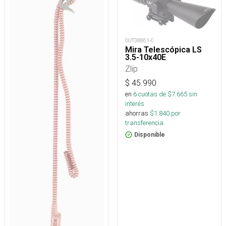
OUT38861-C
Mira Telescópica LS
3.5-10x40E
Zlip
$
45.990
en
6
cuotas de $
7.665
sin
interés
ahorras
$
1.840
por
transferencia.
Disponible