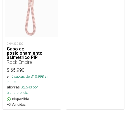
CHM230102
Cabo de
posicionamiento
asimetrico PIP
regulable 15 a 85 cm
Rock Empire
$
65.990
en
6
cuotas de $
10.998
sin
interés
ahorras
$
2.640
por
transferencia.
Disponible
+5 Vendidos