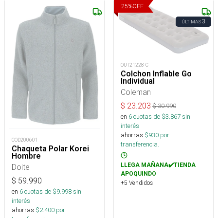
25
%
OFF
3
ÚLTIMAS
OUT21228-C
Colchon Inflable Go
Individual
Coleman
$
23.203
$
30.990
en
6
cuotas de $
3.867
sin
interés
ahorras
$
930
por
COD200601
transferencia.
Chaqueta Polar Korei
Hombre
LLEGA MAÑANA✔️TIENDA
Doite
APOQUINDO
$
59.990
+5 Vendidos
en
6
cuotas de $
9.998
sin
interés
ahorras
$
2.400
por