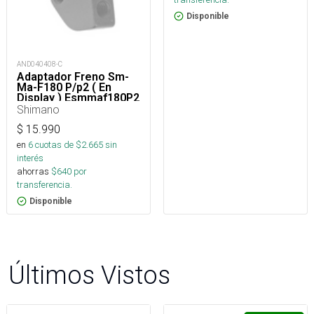
Disponible
AND040408-C
Adaptador Freno Sm-
Ma-F180 P/p2 ( En
Display ) Esmmaf180P2
Shimano
$
15.990
en
6
cuotas de $
2.665
sin
interés
ahorras
$
640
por
transferencia.
Disponible
Últimos Vistos