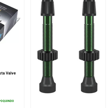
sta Valve
POQUINDO