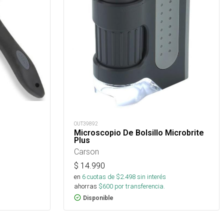
OUT39892
Microscopio De Bolsillo Microbrite
Plus
Carson
$
14.990
en
6
cuotas de $
2.498
sin interés
ahorras
$
600
por transferencia.
Disponible