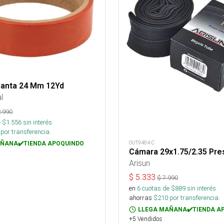
lanta 24 Mm 12Yd
l
.990
 $
1.556
sin interés
por transferencia.
OUT9484-C
ÑANA✔️TIENDA APOQUINDO
Cámara 29x1.75/2.35 Pre
Arisun
$
5.333
$
7.990
en
6
cuotas de $
889
sin interés
ahorras
$
210
por transferencia.
LLEGA MAÑANA✔️TIENDA A
+5 Vendidos