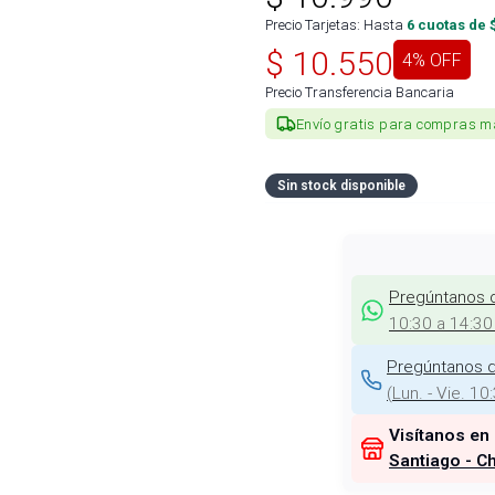
Precio Tarjetas: Hasta
6
cuotas de 
$
10.550
4
% OFF
Precio Transferencia Bancaria
Envío gratis para compras m
Sin stock disponible
Pregúntanos 
10:30 a 14:30
Pregúntanos d
(
Lun. - Vie. 10
Visítanos en
Santiago - Ch