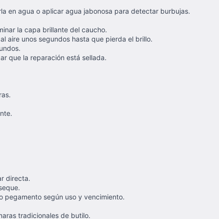
rla en agua o aplicar agua jabonosa para detectar burbujas.
minar la capa brillante del caucho.
al aire unos segundos hasta que pierda el brillo.
undos.
r que la reparación está sellada.
ras.
nte.
r directa.
 seque.
s o pegamento según uso y vencimiento.
ras tradicionales de butilo.