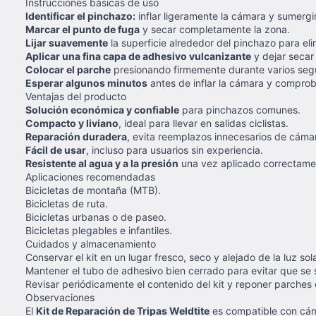
Instrucciones básicas de uso
Identificar el pinchazo:
inflar ligeramente la cámara y sumergi
Marcar el punto de fuga
y secar completamente la zona.
Lijar suavemente
la superficie alrededor del pinchazo para eli
Aplicar una fina capa de adhesivo vulcanizante
y dejar secar 
Colocar el parche
presionando firmemente durante varios seg
Esperar algunos minutos
antes de inflar la cámara y comproba
Ventajas del producto
Solución económica y confiable
para pinchazos comunes.
Compacto y liviano
, ideal para llevar en salidas ciclistas.
Reparación duradera
, evita reemplazos innecesarios de cáma
Fácil de usar
, incluso para usuarios sin experiencia.
Resistente al agua y a la presión
una vez aplicado correctame
Aplicaciones recomendadas
Bicicletas de montaña (MTB).
Bicicletas de ruta.
Bicicletas urbanas o de paseo.
Bicicletas plegables e infantiles.
Cuidados y almacenamiento
Conservar el kit en un lugar fresco, seco y alejado de la luz sola
Mantener el tubo de adhesivo bien cerrado para evitar que se
Revisar periódicamente el contenido del kit y reponer parche
Observaciones
El
Kit de Reparación de Tripas Weldtite
es compatible con cáma