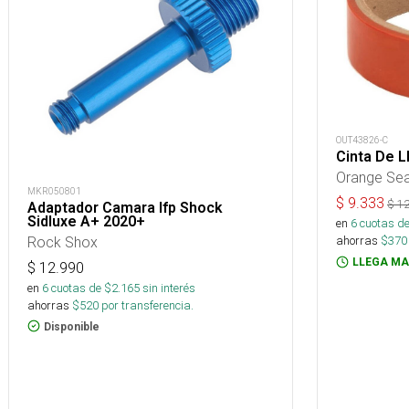
OUT43826-C
Cinta De L
Orange Sea
MKR050801
$
9.333
$
12
Adaptador Camara Ifp Shock
Sidluxe A+ 2020+
en
6
cuotas de
Rock Shox
ahorras
$
370
LLEGA MA
$
12.990
en
6
cuotas de $
2.165
sin interés
ahorras
$
520
por transferencia.
Disponible