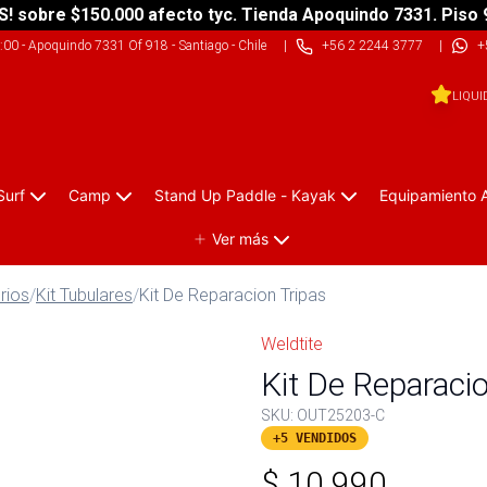
S! sobre $150.000 afecto tyc. Tienda Apoquindo 7331. Piso 
9:00
-
Apoquindo 7331 Of 918 - Santiago - Chile
|
+56 2 2244 3777
|
+
LIQUI
Surf
Camp
Stand Up Paddle - Kayak
Equipamiento 
Ver más
rios
/
Kit Tubulares
/
Kit De Reparacion Tripas
Weldtite
Kit De Reparacio
SKU:
OUT25203-C
+5 VENDIDOS
$
10.990