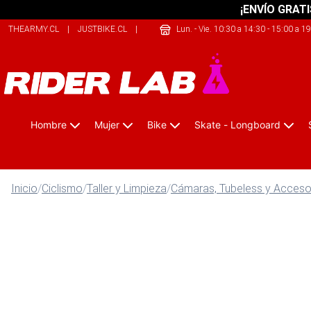
¡ENVÍO GRATI
THEARMY.CL
|
JUSTBIKE.CL
|
ONEKAYAK.CL
Lun. - Vie. 10:30 a 14:30 - 15:00 a 1
Hombre
Mujer
Bike
Skate - Longboard
Inicio
/
Ciclismo
/
Taller y Limpieza
/
Cámaras, Tubeless y Acceso