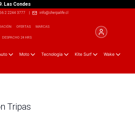
9. Las Condes
56 2 2244 3777
|
info@sherpalife.cl
DACIÓN
OFERTAS
MARCAS
DESPACHO 24 HRS
Auto
Moto
Tecnologia
Kite Surf
Wake
n Tripas