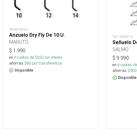
TEC091005-C
Anzuelo Dry Fly De 10 U.
TEC1206001-C
MARUTO
Señuelo D
SALMO
$
1.990
en
6
cuotas de $
332
sin interés
$
9.990
ahorras
$
80
por transferencia.
en
6
cuotas de
ahorras
$
400
Disponible
Disponible