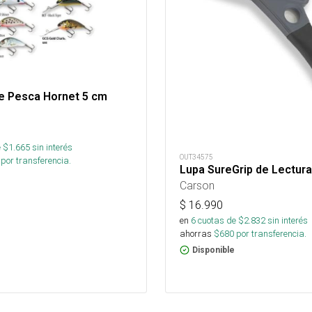
e Pesca Hornet 5 cm
 $
1.665
sin interés
OUT34575
por transferencia.
Lupa SureGrip de Lectura
Carson
$
16.990
en
6
cuotas de $
2.832
sin interés
ahorras
$
680
por transferencia.
Disponible