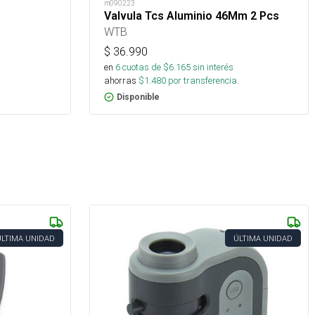
m090223
Valvula Tcs Aluminio 46Mm 2 Pcs
WTB
$
36.990
en
6
cuotas de $
6.165
sin interés
ahorras
$
1.480
por transferencia.
Disponible
ÚLTIMA UNIDAD
ÚLTIMA UNIDAD