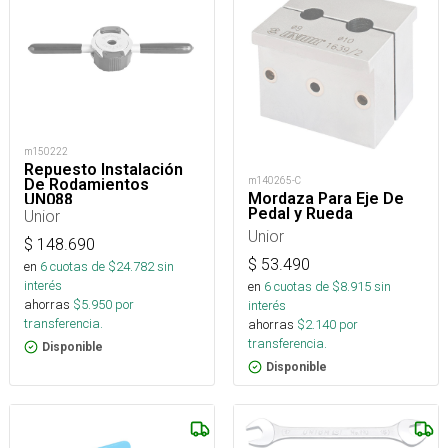
m150222
Repuesto Instalación
m140265-C
De Rodamientos
Mordaza Para Eje De
UN088
Pedal y Rueda
Unior
Unior
$
148.690
$
53.490
en
6
cuotas de $
24.782
sin
interés
en
6
cuotas de $
8.915
sin
ahorras
$
5.950
por
interés
transferencia.
ahorras
$
2.140
por
transferencia.
Disponible
Disponible