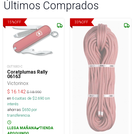
Últimos Comprados
15
%
OFF
33
%
OFF
OUT1683-C
Coratplumas Rally
06163
Victorinox
$
16.142
$
18.990
en
6
cuotas de $
2.690
sin
interés
ahorras
$
650
por
transferencia.
LLEGA MAÑANA✔️TIENDA
APOQUINDO