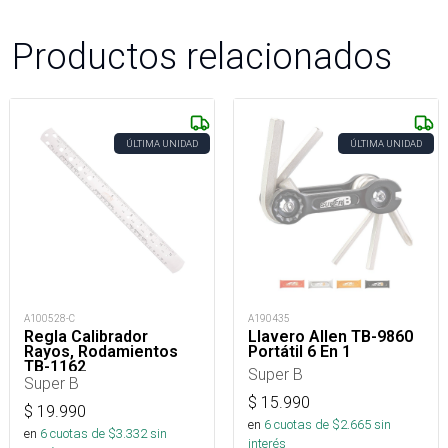
Productos relacionados
ÚLTIMA UNIDAD
ÚLTIMA UNIDAD
A100528-C
A190435
Regla Calibrador
Llavero Allen TB-9860
Rayos, Rodamientos
Portátil 6 En 1
TB-1162
Super B
Super B
$
15.990
$
19.990
en
6
cuotas de $
2.665
sin
en
6
cuotas de $
3.332
sin
interés