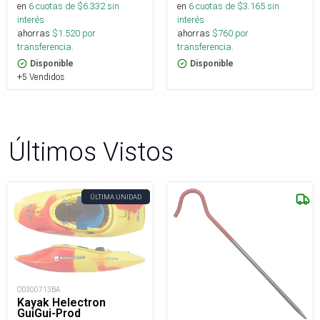
en
6
cuotas de $
6.332
sin
en
6
cuotas de $
3.165
sin
interés
interés
ahorras
$
1.520
por
ahorras
$
760
por
transferencia.
transferencia.
Disponible
Disponible
+5 Vendidos
Últimos Vistos
ÚLTIMA UNIDAD
OD300713BA
Kayak Helectron
GuiGui-Prod