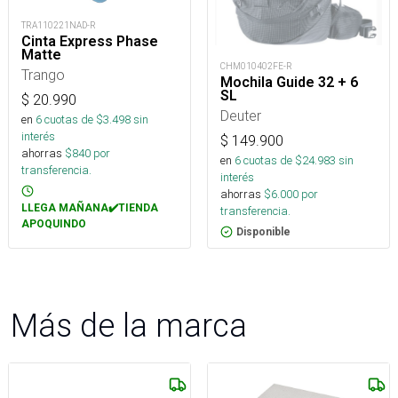
TRA110221NAD-R
Cinta Express Phase
Matte
CHM010402FE-R
Trango
Mochila Guide 32 + 6
SL
$
20.990
Deuter
en
6
cuotas de $
3.498
sin
interés
$
149.900
ahorras
$
840
por
en
6
cuotas de $
24.983
sin
transferencia.
interés
ahorras
$
6.000
por
LLEGA MAÑANA✔️TIENDA
transferencia.
APOQUINDO
Disponible
Más de la marca