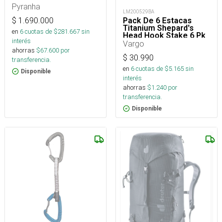
Pyranha
LM200529BA
$
1.690.000
Pack De 6 Estacas
Titanium Shepard's
en
6
cuotas de $
281.667
sin
Head Hook Stake 6 Pk
interés
Vargo
ahorras
$
67.600
por
$
30.990
transferencia.
en
6
cuotas de $
5.165
sin
Disponible
interés
ahorras
$
1.240
por
transferencia.
Disponible