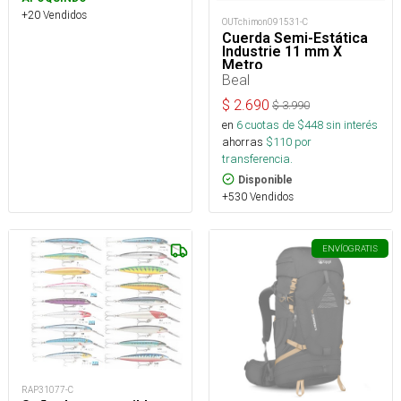
+20 Vendidos
OUTchimon091531-C
Cuerda Semi-Estática
Industrie 11 mm X
Metro
Beal
$
2.690
$
3.990
en
6
cuotas de $
448
sin interés
ahorras
$
110
por
transferencia.
Disponible
+530 Vendidos
ENVÍO
GRATIS
RAP31077-C