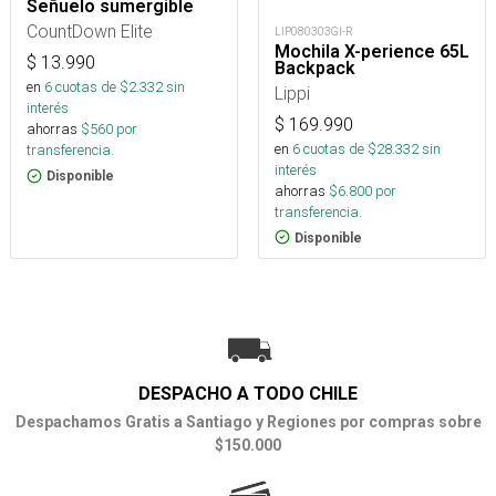
Señuelo sumergible
CountDown Elite
LIP080303GI-R
Mochila X-perience 65L
$
13.990
Backpack
en
6
cuotas de $
2.332
sin
Lippi
interés
$
169.990
ahorras
$
560
por
en
6
cuotas de $
28.332
sin
transferencia.
interés
Disponible
ahorras
$
6.800
por
transferencia.
Disponible
DESPACHO A TODO CHILE
Despachamos Gratis a Santiago y Regiones por compras sobre
$150.000