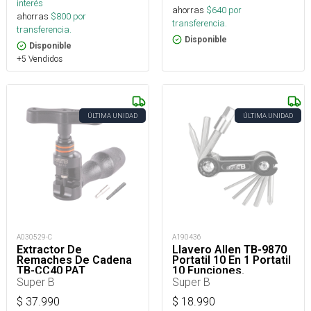
interés
ahorras
$
640
por
ahorras
$
800
por
transferencia.
transferencia.
Disponible
Disponible
+5 Vendidos
ÚLTIMA UNIDAD
ÚLTIMA UNIDAD
A030529-C
A190436
Extractor De
Llavero Allen TB-9870
Remaches De Cadena
Portatil 10 En 1 Portatil
TB-CC40 PAT
10 Funciones.
Super B
Super B
$
37.990
$
18.990