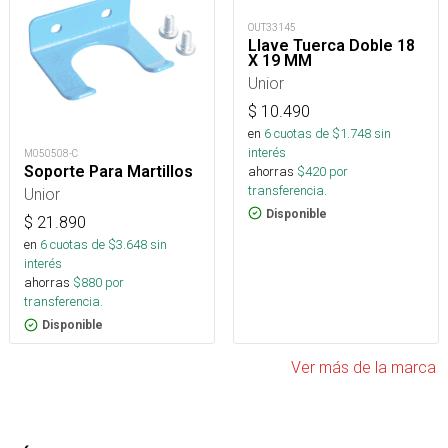
OUT33145
Llave Tuerca Doble 18
X 19 MM
Unior
$
10.490
en
6
cuotas de $
1.748
sin
interés
M050508-C
Soporte Para Martillos
ahorras
$
420
por
transferencia.
Unior
Disponible
$
21.890
en
6
cuotas de $
3.648
sin
interés
ahorras
$
880
por
transferencia.
Disponible
Ver más de la marca