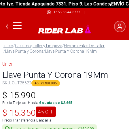
tyc. Tienda Apoquindo 7331. Piso 9. Las Condes
¡ENVÍO GRAT
+56 2 2244 3777
|
Inicio
/
Ciclismo
/
Taller y Limpieza
/
Herramientas De Taller
/
Llave Punta y Corona
/
Llave Punta Y Corona 19Mm
Unior
Llave Punta Y Corona 19Mm
SKU:
OUT25622
+5 VENDIDOS
$
15.990
Precio Tarjetas: Hasta
6
cuotas de $
2.665
$
15.350
4
% OFF
Precio Transferencia Bancaria
Envío gratis para compras mayores a $149.999